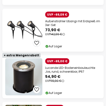
UVP -69,09 €
Außenstrahler Ubangi mit Erdspieß im
3er-Set
73,90 €
UVP
142,99 €
Auf Lager
+ extra Mengenrabatt
UVP -65,00 €
Lucande LED-Bodeneinbauleuchte
Jos, rund, schwenkbar, IP67
54,90 €
UVP
119,90 €
Auf Lager