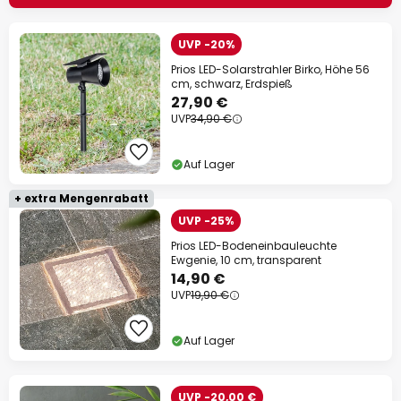
UVP -20%
Prios LED-Solarstrahler Birko, Höhe 56
cm, schwarz, Erdspieß
27,90 €
UVP
34,90 €
Auf Lager
+ extra Mengenrabatt
UVP -25%
Prios LED-Bodeneinbauleuchte
Ewgenie, 10 cm, transparent
14,90 €
UVP
19,90 €
Auf Lager
UVP -20,00 €