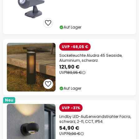
Auf Lager
UVP -68,05 €
Sockelleuchte Aludra 45 Seaside,
Aluminium, schwarz
121,90 €
UVP
189,95 €
Auf Lager
Neu
UVP -31%
Lindby LED-Außenwandstrahler Focra,
schwarz, 2-fl, CCT, IP54
54,90 €
UVP
79,90 €