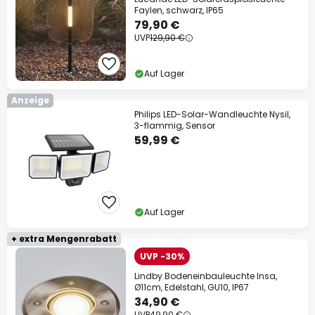
Faylen, schwarz, IP65
79,90 €
UVP
129,90 €
Auf Lager
Anzeige
Philips LED-Solar-Wandleuchte Nysil,
3-flammig, Sensor
59,99 €
Auf Lager
+ extra Mengenrabatt
UVP -30%
Lindby Bodeneinbauleuchte Insa,
Ø11cm, Edelstahl, GU10, IP67
34,90 €
UVP
49,90 €