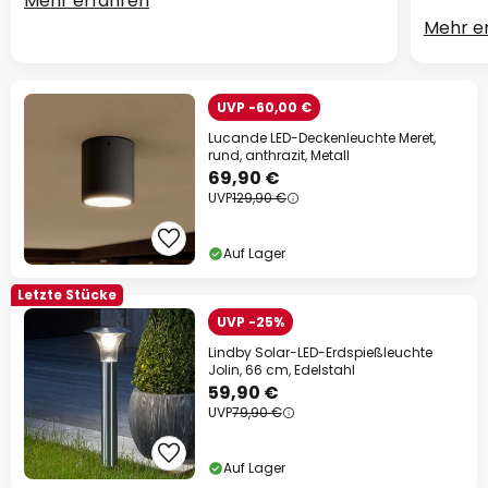
Mehr erfahren
Mehr e
UVP -60,00 €
Lucande LED-Deckenleuchte Meret,
rund, anthrazit, Metall
69,90 €
UVP
129,90 €
Auf Lager
Letzte Stücke
UVP -25%
Lindby Solar-LED-Erdspießleuchte
Jolin, 66 cm, Edelstahl
59,90 €
UVP
79,90 €
Auf Lager