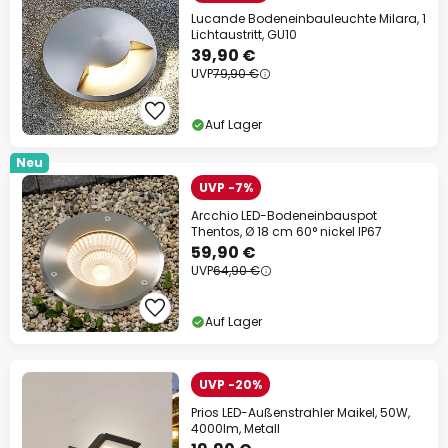
Lucande Bodeneinbauleuchte Milara, 1
Lichtaustritt, GU10
39,90 €
UVP
79,90 €
Auf Lager
Neu
UVP -7%
Arcchio LED-Bodeneinbauspot
Thentos, Ø 18 cm 60° nickel IP67
59,90 €
UVP
64,90 €
Auf Lager
UVP -20%
Prios LED-Außenstrahler Maikel, 50W,
4000lm, Metall