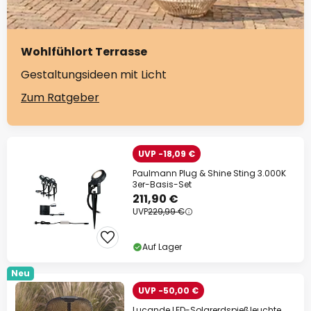
Wohlfühlort Terrasse
Gestaltungsideen mit Licht
Zum Ratgeber
UVP -18,09 €
Paulmann Plug & Shine Sting 3.000K
3er-Basis-Set
211,90 €
UVP
229,99 €
Auf Lager
Neu
UVP -50,00 €
Lucande LED-Solarerdspießleuchte