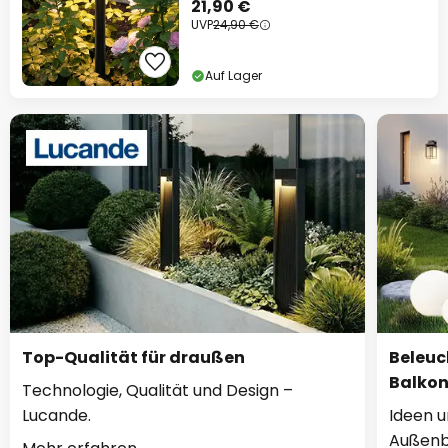
21,90 €
UVP
24,90 €
Auf Lager
Top-Qualität für draußen
Beleuc
Balko
Technologie, Qualität und Design –
Lucande.
Ideen u
Außenb