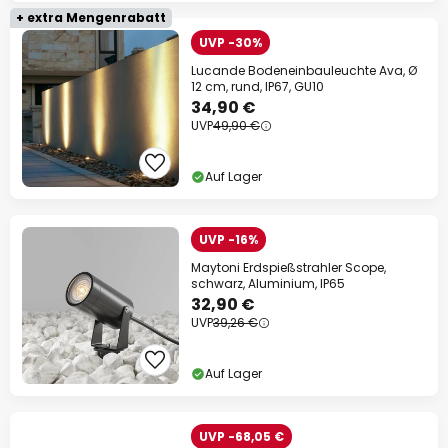
+ extra Mengenrabatt
UVP -30%
Lucande Bodeneinbauleuchte Ava, Ø
12 cm, rund, IP67, GU10
34,90 €
UVP
49,90 €
Auf Lager
UVP -16%
Maytoni Erdspießstrahler Scope,
schwarz, Aluminium, IP65
32,90 €
UVP
39,26 €
Auf Lager
UVP -68,05 €