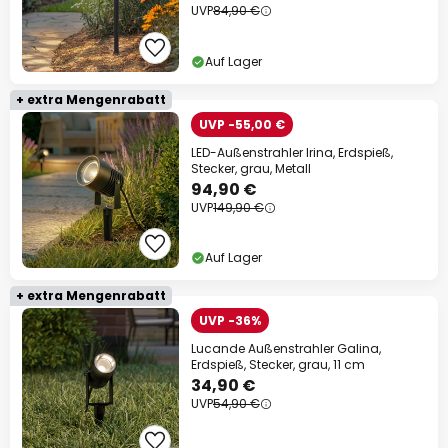
UVP
84,90 €
Auf Lager
+ extra Mengenrabatt
UVP -55,00 €
LED-Außenstrahler Irina, Erdspieß,
Stecker, grau, Metall
94,90 €
UVP
149,90 €
Auf Lager
+ extra Mengenrabatt
UVP -36%
Lucande Außenstrahler Galina,
Erdspieß, Stecker, grau, 11 cm
34,90 €
UVP
54,90 €