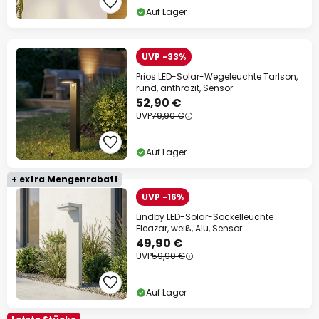
Auf Lager
UVP -33%
Prios LED-Solar-Wegeleuchte Tarlson,
rund, anthrazit, Sensor
52,90 €
UVP
79,90 €
Auf Lager
+ extra Mengenrabatt
UVP -16%
Lindby LED-Solar-Sockelleuchte
Eleazar, weiß, Alu, Sensor
49,90 €
UVP
59,90 €
Auf Lager