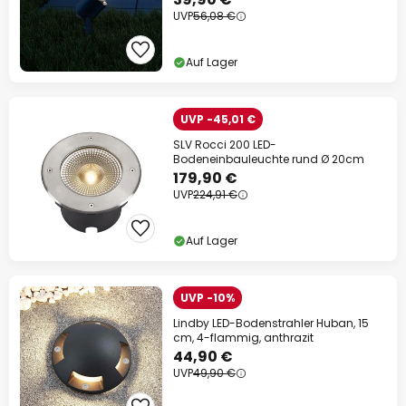
UVP
56,08 €
Auf Lager
UVP -45,01 €
SLV Rocci 200 LED-
Bodeneinbauleuchte rund Ø 20cm
179,90 €
UVP
224,91 €
Auf Lager
UVP -10%
Lindby LED-Bodenstrahler Huban, 15
cm, 4-flammig, anthrazit
44,90 €
UVP
49,90 €