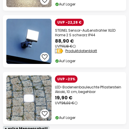
Auf Lager
UVP -22,28 €
STEINEL Sensor-Außenstrahler XLED
Home 2 S schwarz IP44
88,90 €
UVP
111,18 €
Produktdatenblatt
Auf Lager
UVP -23%
LED-Bodeneinbauleuchte Pflasterstein
Akiaki, 10 cm, begehbar
19,90 €
UVP
26,02 €
Auf Lager
+ extra Mengenrabatt