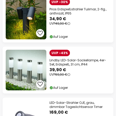
UVP -30%
Prios Erdspießstrahler Tulimar, 2-flg.,
anthrazit, IP65
34,90 €
UVP
49,90 €
Auf Lager
UVP -43%
Lindby LED-Solar-Sockellampe, 4er-
Set, Erdspieß, 31 cm, IP44
39,90 €
UVP
69,90 €
Auf Lager
LED-Solar-Strahler OJE, grau,
dimmbar Tageslichtsensor Timer
169,00 €