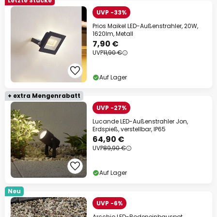
Letzte Stücke
UVP -33%
Prios Maikel LED-Außenstrahler, 20W,
1620lm, Metall
7,90 €
UVP
11,90 €
Auf Lager
+ extra Mengenrabatt
UVP -27%
Lucande LED-Außenstrahler Jon,
Erdspieß, verstellbar, IP65
64,90 €
UVP
89,90 €
Auf Lager
Neu
UVP -6%
Arcchio LED-Bodeneinbauspot