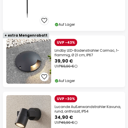
Auf Lager
+ extra Mengenrabatt
UVP -43%
Lindby LED-Bodenstrahler Cormac, 1-
flammig, Ø 21 cm, IP67
39,90 €
UVP
69,90 €
Auf Lager
UVP -30%
Lucande Außenwandstrahler Kavuna,
rund, anthrazit, IP54
34,90 €
UVP
49,90 €