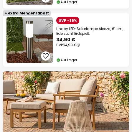
Auf Lager
+ extra Mengenrabatt
UVP -36%
Lindby LED-Solarlampe Aleeza, 61 cm,
Edelstahl, Erdspieß
34,90 €
UVP
54,90 €
Auf Lager