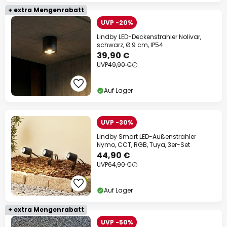
+ extra Mengenrabatt
UVP -20%
Lindby LED-Deckenstrahler Nolivar,
schwarz, Ø 9 cm, IP54
39,90 €
UVP
49,90 €
Auf Lager
UVP -30%
Lindby Smart LED-Außenstrahler
Nymo, CCT, RGB, Tuya, 3er-Set
44,90 €
UVP
64,90 €
Auf Lager
+ extra Mengenrabatt
UVP -50%