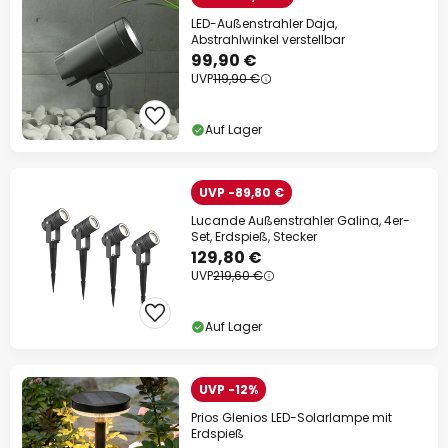
LED-Außenstrahler Daja,
Abstrahlwinkel verstellbar
99,90 €
UVP
119,90 €
Auf Lager
UVP -89,80 €
Lucande Außenstrahler Galina, 4er-
Set, Erdspieß, Stecker
129,80 €
UVP
219,60 €
Auf Lager
UVP -12%
Prios Glenios LED-Solarlampe mit
Erdspieß