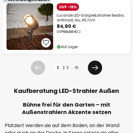
UVP -15%
Lucande LED-Erdspießstrahler Beatrix,
anthrazit, Alu, 45,7cm
84,90 €
UVP
99,90 €
Auf Lager
Seite
1
2
3
...
15
Zurück
Weiter
Kaufberatung LED-Strahler Außen
Bühne frei für den Garten – mit
Außenstrahlern Akzente setzen
Platziert werden sie auf dem Boden, an der Wand
oder auch an der Decke. In Szene setzen sie alles,