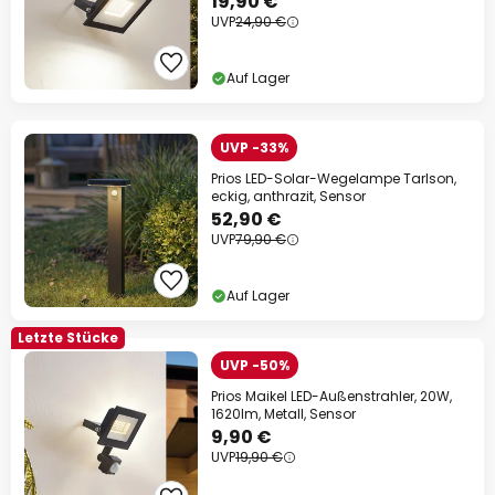
19,90 €
UVP
24,90 €
Auf Lager
UVP -33%
Prios LED-Solar-Wegelampe Tarlson,
eckig, anthrazit, Sensor
52,90 €
UVP
79,90 €
Auf Lager
Letzte Stücke
UVP -50%
Prios Maikel LED-Außenstrahler, 20W,
1620lm, Metall, Sensor
9,90 €
UVP
19,90 €