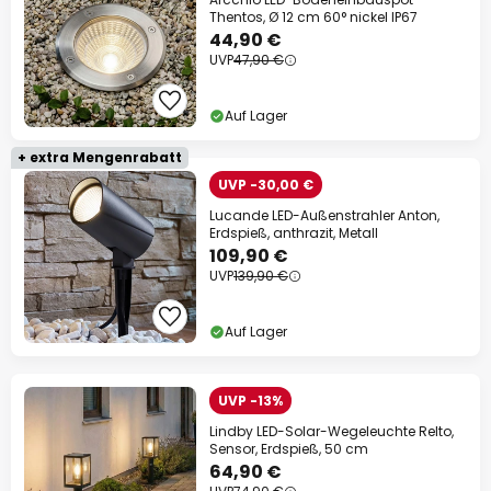
Thentos, Ø 12 cm 60° nickel IP67
44,90 €
UVP
47,90 €
Auf Lager
+ extra Mengenrabatt
UVP -30,00 €
Lucande LED-Außenstrahler Anton,
Erdspieß, anthrazit, Metall
109,90 €
UVP
139,90 €
Auf Lager
UVP -13%
Lindby LED-Solar-Wegeleuchte Relto,
Sensor, Erdspieß, 50 cm
64,90 €