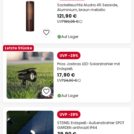
Sockelleuchte Aludra 45 Seaside,
Aluminium, braun metallic
121,90 €
UVP
189,95 €
Auf Lager
Letzte Stücke
UVP -28%
Prios Jostiras LED-Solarstrahler mit
Erdspieß
17,90 €
UVP
24,90 €
Auf Lager
UVP -28%
STEINEL Erdspieß-Außenstrahler SPOT
GARDEN anthrazit IP44
39,90 €