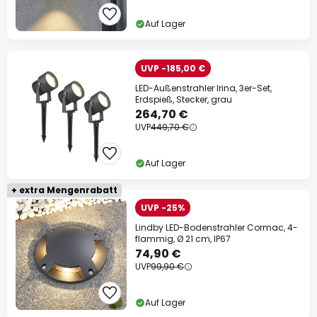
Auf Lager
UVP -185,00 €
LED-Außenstrahler Irina, 3er-Set,
Erdspieß, Stecker, grau
264,70 €
UVP
449,70 €
Auf Lager
+ extra Mengenrabatt
UVP -25%
Lindby LED-Bodenstrahler Cormac, 4-
flammig, Ø 21 cm, IP67
74,90 €
UVP
99,90 €
Auf Lager