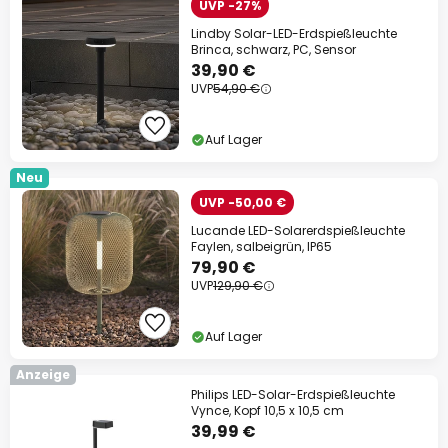
UVP -27%
Lindby Solar-LED-Erdspießleuchte
Brinca, schwarz, PC, Sensor
39,90 €
UVP
54,90 €
Auf Lager
Neu
UVP -50,00 €
Lucande LED-Solarerdspießleuchte
Faylen, salbeigrün, IP65
79,90 €
UVP
129,90 €
Auf Lager
Anzeige
Philips LED-Solar-Erdspießleuchte
Vynce, Kopf 10,5 x 10,5 cm
39,99 €