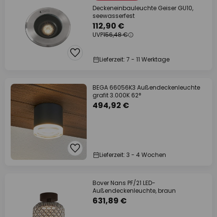
Deckeneinbauleuchte Geiser GU10,
seewasserfest
112,90 €
UVP
156,48 €
Lieferzeit: 7 - 11 Werktage
BEGA 66056K3 Außendeckenleuchte
grafit 3.000K 62°
494,92 €
Lieferzeit: 3 - 4 Wochen
Bover Nans PF/21 LED-
Außendeckenleuchte, braun
631,89 €