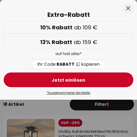
Über 25 Jahre Erfahrung
Zum
Sch
Extra-Rabatt
Inhalt
springen
he
10% Rabatt
ab 109 €
Nur
02D 13H 22M 34S
EXTRA 10% ab 109 € & 13% ab 159 €
auf fast alles
13% Rabatt
ab 159 €
Code:
RABATT
kopieren
auf fast alles*
WOW Week:
Bis zu -70%
Ihr Code:
RABATT
kopieren
Deckenleuchten Außen Edelstahl
Jetzt einlösen
Aufbau-Deckenleuchten
Einbaustrahler
*Ausgenommene Hersteller
18 Artikel
Filter
1
UVP -25%
Lindby Außendeckenleuchte Mandus,
schwarz, Edelstahl, 22cm