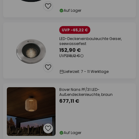
Auf Lager
UVP -65,22 €
LED-Deckeneinbauleuchte Geiser,
seewasserfest
152,90 €
UVP
218,12 €
Lieferzeit: 7 - 11 Werktage
Bover Nans PF/31 LED-
Außendeckenleuchte, braun
677,11 €
Auf Lager