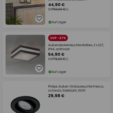
44,90 €
UVP
59,90 €
Auf Lager
UVP -27%
Außendeckenleuchte Matteo, 2 x E27,
IP44, anthrazit
54,90 €
UVP
75,99 €
Auf Lager
Philips Außen-Einbauleuchte Fresco,
schwarz, Edelstahl, GU10
29,98 €