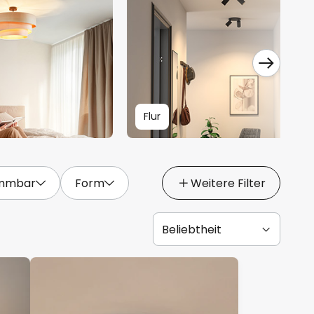
Flur
mmbar
Form
Weitere Filter