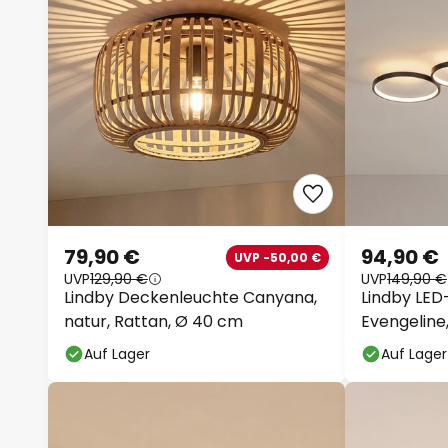
79,90 €
94,90 €
UVP -50,00 €
UVP
129,90 €
UVP
149,90 €
Lindby Deckenleuchte Canyana,
Lindby LE
natur, Rattan, Ø 40 cm
Evengeline
Auf Lager
Auf Lager