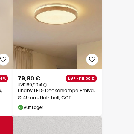
79,90 €
14%
UVP -110,00 €
UVP
189,90 €
,
Lindby LED-Deckenlampe Emiva,
Ø 49 cm, Holz hell, CCT
Auf Lager