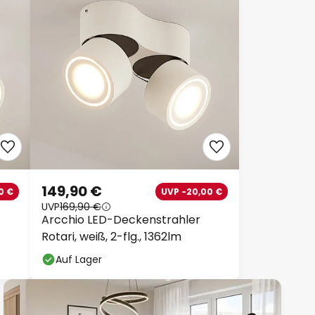
149,90 €
0 €
UVP -20,00 €
UVP
169,90 €
Arcchio LED-Deckenstrahler
Rotari, weiß, 2-flg., 1362lm
Auf Lager