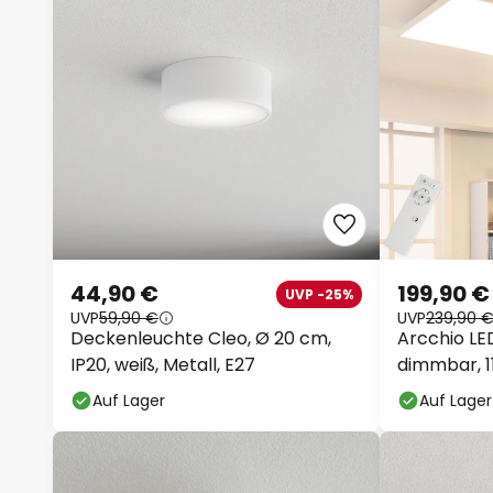
44,90 €
199,90 €
UVP -25%
UVP
59,90 €
UVP
239,90 
Deckenleuchte Cleo, Ø 20 cm,
Arcchio LE
IP20, weiß, Metall, E27
dimmbar, 1
Auf Lager
Auf Lager