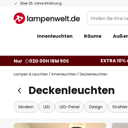
Zum
Über 25 Jahre Erfahrung
Inhalt
Finden
springen
Sie
Ihre
Innenleuchten
Räume
Außen
Leuchte...
EXTRA 10% a
Nur
02D 00H 16M 49S
Lampen & Leuchten
Innenleuchten
Deckenleuchten
Deckenleuchten
Modern
LED
LED-Panel
Design
Strahle