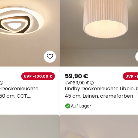
59,90 €
UVP -100,00 €
UVP -
UVP
69,90 €
D-Deckenleuchte
Lindby Deckenleuchte Libbie, 
50 cm, CCT,
45 cm, Leinen, cremefarben
nung
Auf Lager