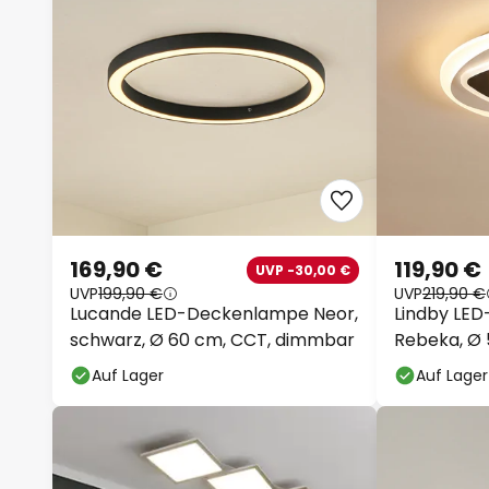
169,90 €
119,90 €
UVP -30,00 €
UVP
199,90 €
UVP
219,90 €
Lucande LED-Deckenlampe Neor,
Lindby LE
schwarz, Ø 60 cm, CCT, dimmbar
Rebeka, Ø 
Fernbedie
Auf Lager
Auf Lager