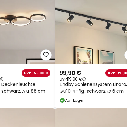
99,90 €
UVP -55,00 €
UVP -20,0
UVP
119,90 €
D-Deckenleuchte
Lindby Schienensystem Linaro,
, schwarz, Alu, 88 cm
GU10, 4-flg., schwarz, Ø 6 cm
Auf Lager