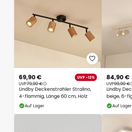
69,90 €
84,90 €
UVP -12%
UVP
79,90 €
UVP
99,90 €
Lindby Deckenstrahler Stralino,
Lindby Dec
4-flammig, Länge 60 cm, Holz
beige, 6-flg
Auf Lager
Auf Lager