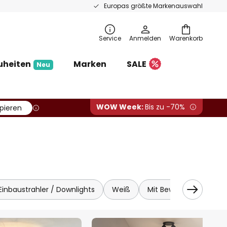
Europas größte Markenauswahl
Service
Anmelden
Warenkorb
uheiten
Marken
SALE
Neu
WOW Week:
Bis zu -70%
pieren
Einbaustrahler / Downlights
Weiß
Mit Bewegungsmelder