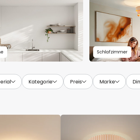
he
Schlafzimmer
erial
Kategorie
Preis
Marke
Di