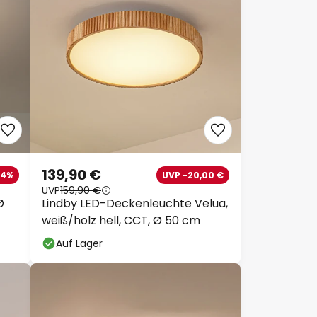
139,90 €
14%
UVP -20,00 €
UVP
159,90 €
Ø
Lindby LED-Deckenleuchte Velua,
weiß/holz hell, CCT, Ø 50 cm
Auf Lager