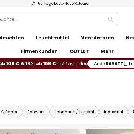
50 Tage kostenlose Retoure
Suche
leuchten
Leuchtmittel
Ventilatoren
Ne
Firmenkunden
OUTLET
Mehr
b 109 € & 13% ab 159 €
auf fast alles
Code:
RABATT
ko
r & Spots
Schwarz
Landhaus / rustikal
Industrial