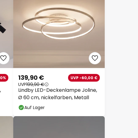
139,90 €
10%
UVP -60,00 €
UVP
199,90 €
,
Lindby LED-Deckenlampe Joline,
Ø 60 cm, nickelfarben, Metall
Auf Lager