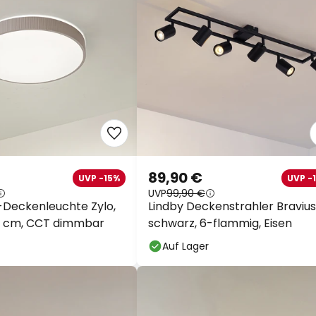
89,90 €
UVP -15%
UVP -
UVP
99,90 €
-Deckenleuchte Zylo,
Lindby Deckenstrahler Bravius
9 cm, CCT dimmbar
schwarz, 6-flammig, Eisen
Auf Lager