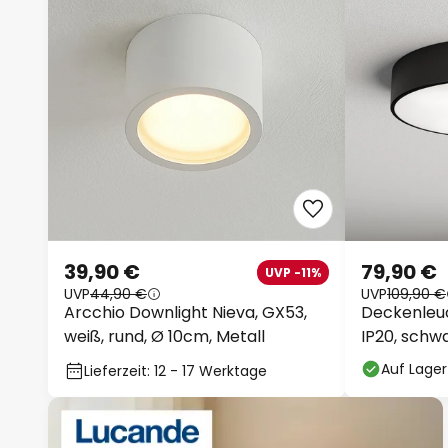
39,90 €
79,90 €
UVP -11%
UVP
44,90 €
UVP
109,90 €
Arcchio Downlight Nieva, GX53,
Deckenleuc
weiß, rund, Ø 10cm, Metall
IP20, schwa
Auf Lager
Lieferzeit: 12 - 17 Werktage