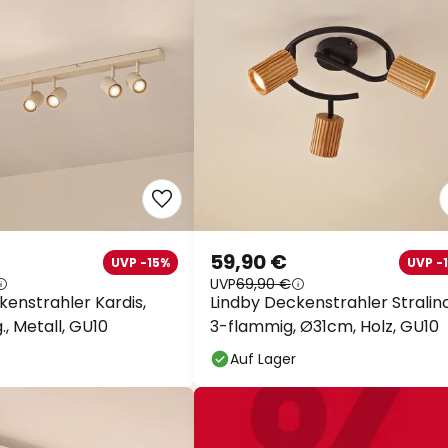
59,90 €
UVP -15%
UVP -
UVP
69,90 €
kenstrahler Kardis,
Lindby Deckenstrahler Stralino
., Metall, GU10
3-flammig, Ø31cm, Holz, GU10
Auf Lager