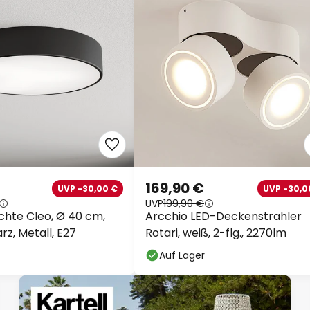
169,90 €
UVP -30,00 €
UVP -30,0
UVP
199,90 €
hte Cleo, Ø 40 cm,
Arcchio LED-Deckenstrahler
rz, Metall, E27
Rotari, weiß, 2-flg., 2270lm
Auf Lager