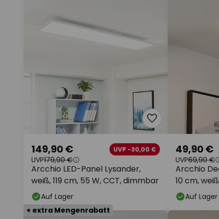
149,90 €
49,90 €
UVP -30,00 €
UVP
179,90 €
UVP
69,90 €
Arcchio LED-Panel Lysander,
Arcchio De
weiß, 119 cm, 55 W, CCT, dimmbar
10 cm, weiß
Auf Lager
Auf Lager
+ extra Mengenrabatt