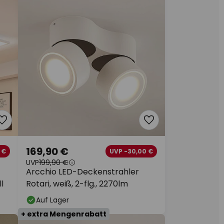
169,90 €
 €
UVP -30,00 €
UVP
199,90 €
Arcchio LED-Deckenstrahler
l
Rotari, weiß, 2-flg., 2270lm
Auf Lager
+ extra Mengenrabatt