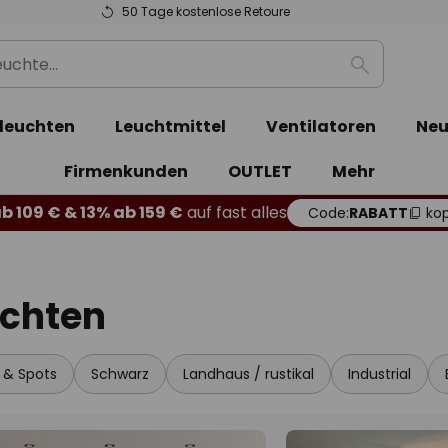
50 Tage kostenlose Retoure
Suche
leuchten
Leuchtmittel
Ventilatoren
Neu
Firmenkunden
OUTLET
Mehr
b 109 € & 13% ab 159 €
auf fast alles
Code:
RABATT
kop
uchten
r & Spots
Schwarz
Landhaus / rustikal
Industrial