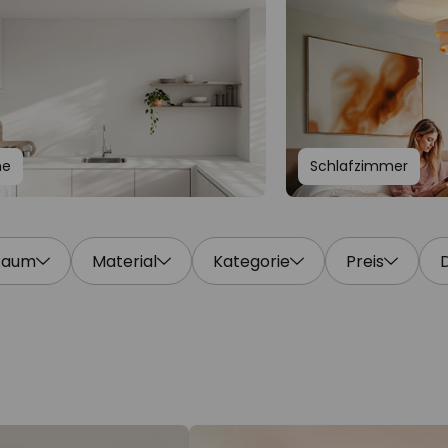
he
Schlafzimmer
Raum
Material
Kategorie
Preis