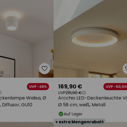
169,90 €
UVP -28%
UVP -50,00
UVP
219,90 €
ckenlampe Walisa, Ø
Arcchio LED-Deckenleuchte Vi
, Diffusor, GU10
Ø 58 cm, weiß, Metall
Auf Lager
+ extra Mengenrabatt