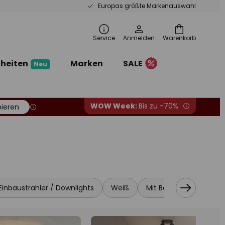
Europas größte Markenauswahl
Service
Anmelden
Warenkorb
heiten
Marken
SALE
Neu
WOW Week:
Bis zu -70%
ieren
Einbaustrahler / Downlights
Weiß
Mit Bewegungsmelder