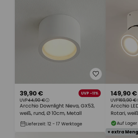
39,90 €
149,90 €
UVP -11%
UVP
44,90 €
UVP
169,90 €
Arcchio Downlight Nieva, GX53,
Arcchio LE
weiß, rund, Ø 10cm, Metall
Rotari, weiß
Auf Lager
Lieferzeit: 12 - 17 Werktage
+ extra Men