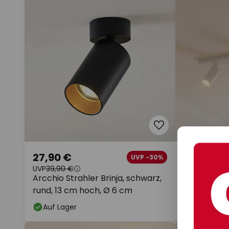
27,90 €
74,90 €
UVP -30%
UVP
39,90 €
UVP
89,90 €
Arcchio Strahler Brinja, schwarz,
Arcchio De
rund, 13 cm hoch, Ø 6 cm
Slim, weiß, 
Auf Lager
Auf Lager