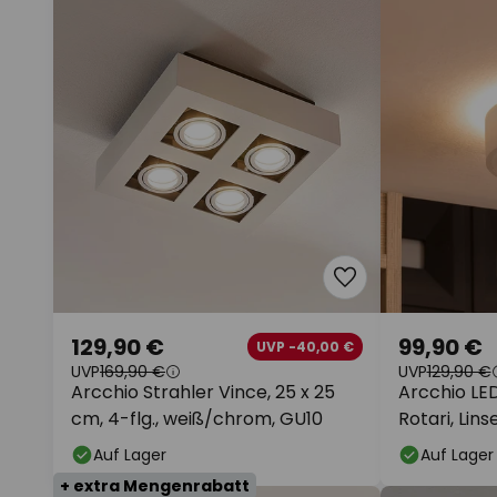
129,90 €
99,90 €
UVP -40,00 €
UVP
169,90 €
UVP
129,90 €
Arcchio Strahler Vince, 25 x 25
Arcchio L
cm, 4-flg., weiß/chrom, GU10
Rotari, Linse
Auf Lager
Auf Lager
+ extra Mengenrabatt