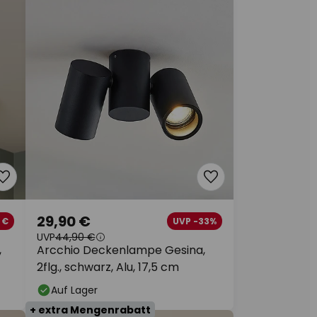
29,90 €
 €
UVP -33%
UVP
44,90 €
,
Arcchio Deckenlampe Gesina,
2flg., schwarz, Alu, 17,5 cm
Auf Lager
+ extra Mengenrabatt