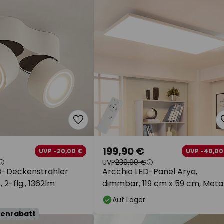
199,90 €
UVP -20,00 €
UVP -40,00
UVP
239,90 €
D-Deckenstrahler
Arcchio LED-Panel Arya,
, 2-flg., 1362lm
dimmbar, 119 cm x 59 cm, Metal
Auf Lager
genrabatt