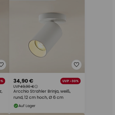
34,90 €
0%
UVP -30%
UVP
49,90 €
z,
Arcchio Strahler Brinja, weiß,
rund, 12 cm hoch, Ø 6 cm
Auf Lager