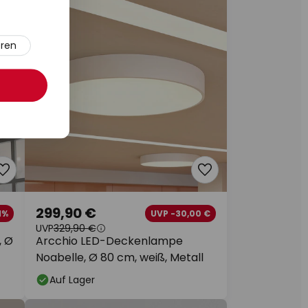
eren
299,90 €
1%
UVP -30,00 €
UVP
329,90 €
, Ø
Arcchio LED-Deckenlampe
Noabelle, Ø 80 cm, weiß, Metall
Auf Lager