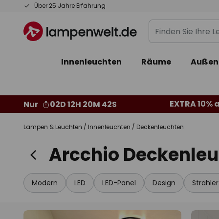
Zum
Über 25 Jahre Erfahrung
Inhalt
Finden
springen
Sie
Ihre
Innenleuchten
Räume
Außen
Leuchte...
EXTRA 10% a
Nur
02D 12H 20M 40S
Lampen & Leuchten
Innenleuchten
Deckenleuchten
Arcchio Deckenle
Modern
LED
LED-Panel
Design
Strahle