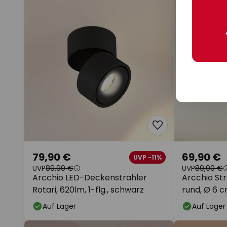
79,90 €
69,90 €
UVP -11%
UVP
89,90 €
UVP
89,90 €
Arcchio LED-Deckenstrahler
Arcchio Stra
Rotari, 620lm, 1-flg., schwarz
rund, Ø 6 c
Auf Lager
Auf Lager