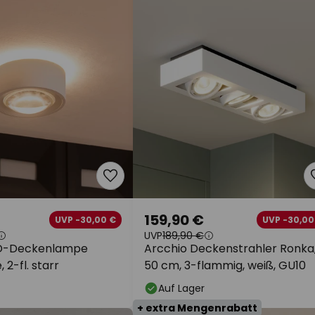
159,90 €
UVP -30,00 €
UVP -30,00
UVP
189,90 €
ED-Deckenlampe
Arcchio Deckenstrahler Ronka
, 2-fl. starr
50 cm, 3-flammig, weiß, GU10
Auf Lager
+ extra Mengenrabatt