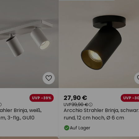
27,90 €
UVP -39%
UVP -3
UVP
39,90 €
hler Brinja, weiß,
Arcchio Strahler Brinja, schwar
m, 3-flg., GU10
rund, 12 cm hoch, Ø 6 cm
Auf Lager