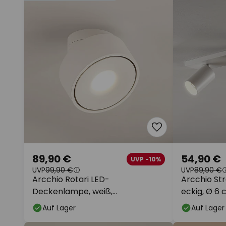
89,90 €
54,90 €
UVP -10%
UVP
99,90 €
UVP
89,90 €
Arcchio Rotari LED-
Arcchio Stra
Deckenlampe, weiß,
eckig, Ø 6 c
schwenkbar, Metall
Auf Lager
Auf Lager