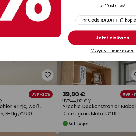
auf fast alles*
Ihr Code:
RABATT
kopi
Jetzt einlösen
*Ausgenommene Hersteller
39,90 €
UVP -22%
UVP -1
UVP
44,90 €
hler Brinja, weiß,
Arcchio Deckenstrahler Mabel
m, 3-flg., GU10
12 cm, grau, Metall, GU10
Auf Lager