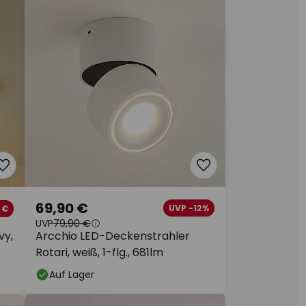
69,90 €
UVP -12%
 €
UVP
79,90 €
Arcchio LED-Deckenstrahler
vy,
Rotari, weiß, 1-flg., 681lm
Auf Lager