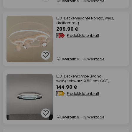
Lieferzeit: 9 - 13 Werktage
LED-Deckenleuchte Ronda, weiß,
dreiflammig
209,90 €
Produktdatenblatt
Lieferzeit: 9 - 13 Werktage
LED-Deckenlampe Livana,
weiß/schwarz, Ø 50 cm, CCT,
dimmbar
144,90 €
Produktdatenblatt
Lieferzeit: 9 - 13 Werktage