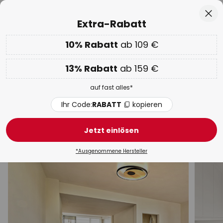
50 Tage kostenlose Retoure
Zum
Sch
Extra-Rabatt
Inhalt
springen
he
10% Rabatt
ab 109 €
Nur
00D 12H 48M 49S
EXTRA 10% ab 109 € & 13% ab 159 €
auf fast alles
13% Rabatt
ab 159 €
Code:
RABATT
kopieren
auf fast alles*
WOW Week:
Bis zu -70%
Ihr Code:
RABATT
kopieren
Deckenleuchten
Jetzt einlösen
Modern
LED
LED-Panel
Design
Strahler & S
*Ausgenommene Hersteller