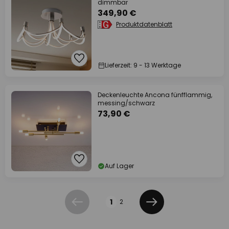
dimmbar
349,90 €
Produktdatenblatt
Lieferzeit: 9 - 13 Werktage
Deckenleuchte Ancona fünfflammig,
messing/schwarz
73,90 €
Auf Lager
Seite
1
2
Zurück
Weiter