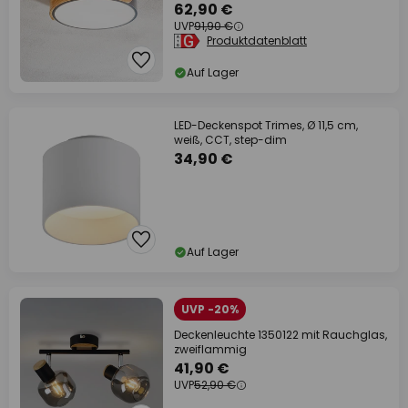
62,90 €
UVP
91,90 €
Produktdatenblatt
Auf Lager
LED-Deckenspot Trimes, Ø 11,5 cm,
weiß, CCT, step-dim
34,90 €
Auf Lager
UVP -20%
Deckenleuchte 1350122 mit Rauchglas,
zweiflammig
41,90 €
UVP
52,90 €