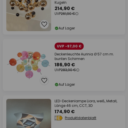
Kugeln
214,90 €
UVP
261,90 €
Auf Lager
UVP -97,00 €
Deckenleuchte Aurinia Ø 57 cm m.
bunten Schirmen
186,90 €
UVP
283,90 €
Auf Lager
LED-Deckenlampe Liora, weiß, Metall,
Länge 46 cm, CCT, 3D
174,90 €
Produktdatenblatt