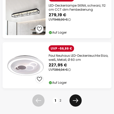
LED-Deckenlampe SKINA, schwarz, 112
cm CCT dim Fernbedienung
279,19 €
UVP
348,99 €
Auf Lager
UVP -56,99 €
Paul Neuhaus LED-Deckenleuchte Eliza,
weiß, Metall, Ø 60 cm
227,95 €
UVP
284,94 €
Auf Lager
Seite
1
2
Zurück
Weiter