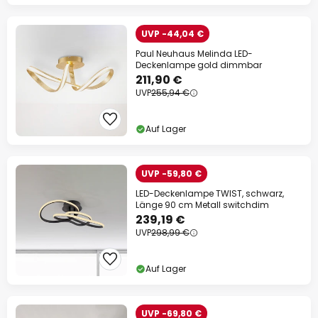
UVP -44,04 €
Paul Neuhaus Melinda LED-
Deckenlampe gold dimmbar
211,90 €
UVP
255,94 €
Auf Lager
UVP -59,80 €
LED-Deckenlampe TWIST, schwarz,
Länge 90 cm Metall switchdim
239,19 €
UVP
298,99 €
Auf Lager
UVP -69,80 €