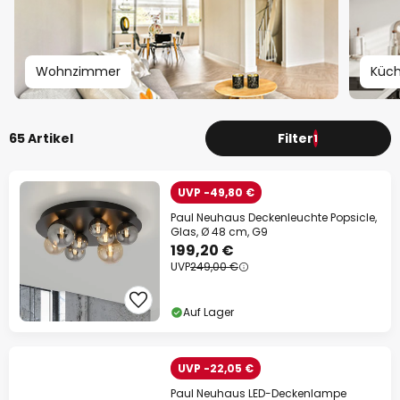
13% Rabatt
ab 159 €
auf fast alles*
Wohnzimmer
Küc
Ihr Code:
RABATT
kopieren
Jetzt einlösen
65 Artikel
Filter
1
*Ausgenommene Hersteller
UVP -49,80 €
Paul Neuhaus Deckenleuchte Popsicle,
Glas, Ø 48 cm, G9
199,20 €
UVP
249,00 €
Auf Lager
UVP -22,05 €
Paul Neuhaus LED-Deckenlampe