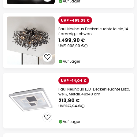
Auf Lager
UVP -499,09 €
Paul Neuhaus Deckenleuchte Icicle, 14-
flammig, schwarz
1.499,90 €
UVP
1.998,99 €
Auf Lager
UVP -14,04 €
Paul Neuhaus LED-Deckenleuchte Eliza,
weiß, Metall, 48x48 cm
213,90 €
UVP
227,94 €
Auf Lager