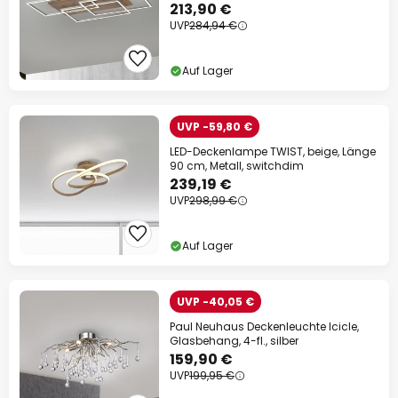
213,90 €
UVP
284,94 €
Auf Lager
UVP -59,80 €
LED-Deckenlampe TWIST, beige, Länge
90 cm, Metall, switchdim
239,19 €
UVP
298,99 €
Auf Lager
UVP -40,05 €
Paul Neuhaus Deckenleuchte Icicle,
Glasbehang, 4-fl., silber
159,90 €
UVP
199,95 €