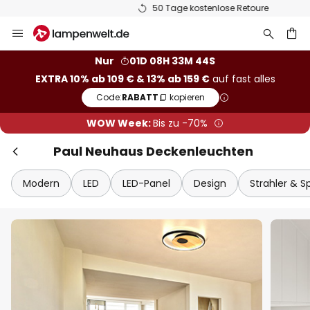
50 Tage kostenlose Retoure
Zum
Inhalt
springen
he
Nur
01D 08H 33M 43S
EXTRA 10% ab 109 € & 13% ab 159 €
auf fast alles
Code:
RABATT
kopieren
WOW Week:
Bis zu -70%
Paul Neuhaus Deckenleuchten
Modern
LED
LED-Panel
Design
Strahler & S
Sch
Extra-Rabatt
10% Rabatt
ab 109 €