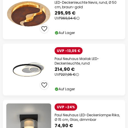
LED-Deckenleuchte Nevis, rund, Ø 50
cm, braun-gold
295,95 €
UVP
369,94 €
Auf Lager
UVP -13,05 €
Paul Neuhaus Mailak LED-
Deckenleuchte, rund
214,90 €
UVP
227,95 €
Auf Lager
UVP -24%
Paul Neuhaus LED-Deckenlampe Rika,
Ø 15 cm, Glas, dimmbar
74,90 €