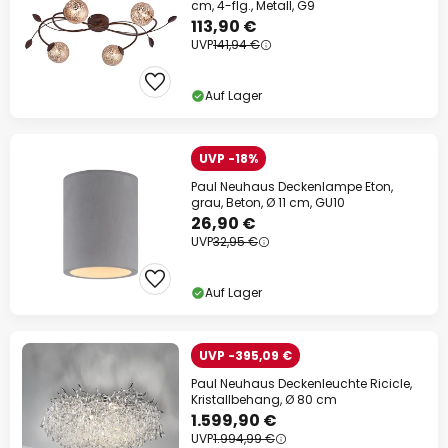
cm, 4-flg., Metall, G9
113,90 €
UVP
141,94 €
Auf Lager
UVP -18%
Paul Neuhaus Deckenlampe Eton,
grau, Beton, Ø 11 cm, GU10
26,90 €
UVP
32,95 €
Auf Lager
UVP -395,09 €
Paul Neuhaus Deckenleuchte Ricicle,
Kristallbehang, Ø 80 cm
1.599,90 €
UVP
1.994,99 €