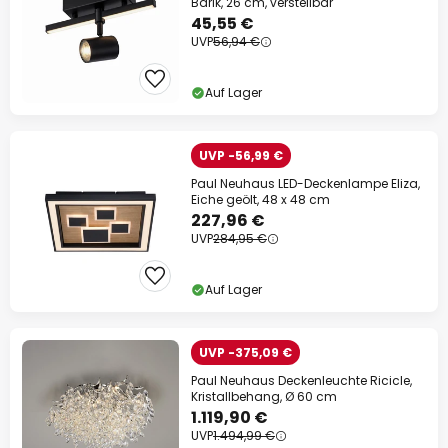
Barik, 26 cm, verstellbar
45,55 €
UVP
56,94 €
Auf Lager
UVP -56,99 €
Paul Neuhaus LED-Deckenlampe Eliza,
Eiche geölt, 48 x 48 cm
227,96 €
UVP
284,95 €
Auf Lager
UVP -375,09 €
Paul Neuhaus Deckenleuchte Ricicle,
Kristallbehang, Ø 60 cm
1.119,90 €
UVP
1.494,99 €