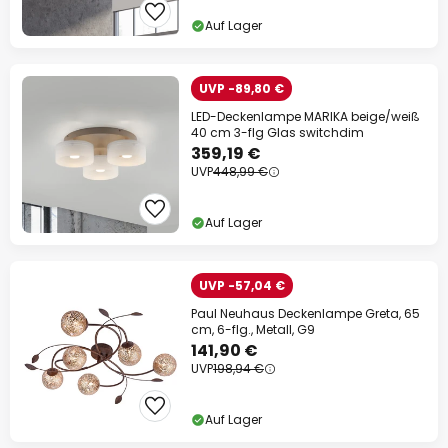
Auf Lager
UVP -89,80 €
LED-Deckenlampe MARIKA beige/weiß
40 cm 3-flg Glas switchdim
359,19 €
UVP
448,99 €
Auf Lager
UVP -57,04 €
Paul Neuhaus Deckenlampe Greta, 65
cm, 6-flg., Metall, G9
141,90 €
UVP
198,94 €
Auf Lager