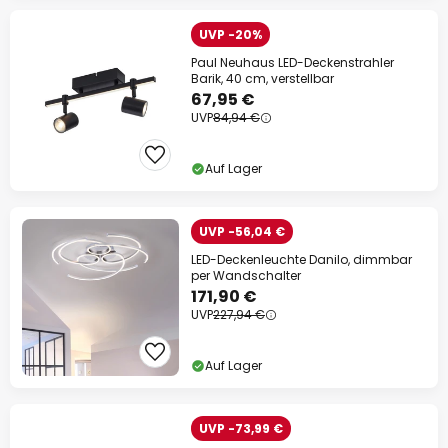
UVP -20%
Paul Neuhaus LED-Deckenstrahler
Barik, 40 cm, verstellbar
67,95 €
UVP
84,94 €
Auf Lager
UVP -56,04 €
LED-Deckenleuchte Danilo, dimmbar
per Wandschalter
171,90 €
UVP
227,94 €
Auf Lager
UVP -73,99 €