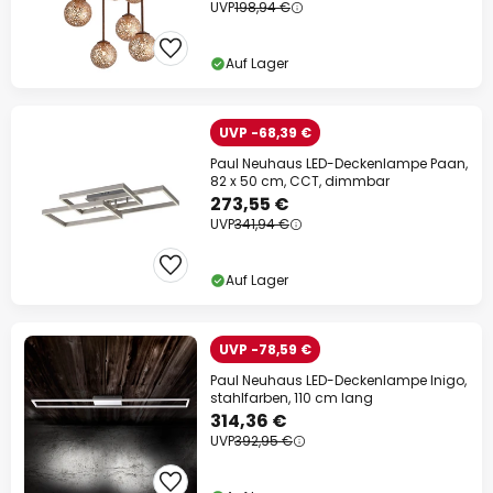
UVP
198,94 €
Auf Lager
UVP -68,39 €
Paul Neuhaus LED-Deckenlampe Paan,
82 x 50 cm, CCT, dimmbar
273,55 €
UVP
341,94 €
Auf Lager
UVP -78,59 €
Paul Neuhaus LED-Deckenlampe Inigo,
stahlfarben, 110 cm lang
314,36 €
UVP
392,95 €