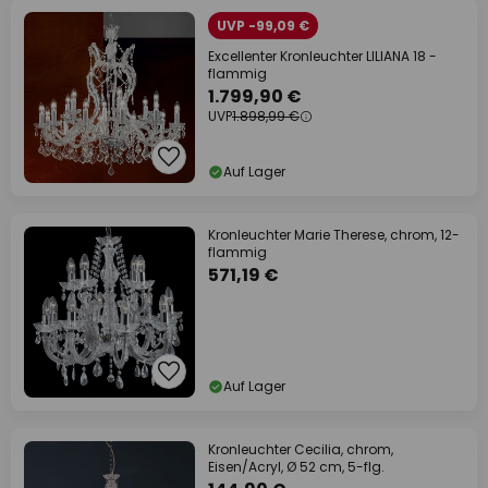
UVP -99,09 €
Excellenter Kronleuchter LILIANA 18 -
flammig
1.799,90 €
UVP
1.898,99 €
Auf Lager
Kronleuchter Marie Therese, chrom, 12-
flammig
571,19 €
Auf Lager
Kronleuchter Cecilia, chrom,
Eisen/Acryl, Ø 52 cm, 5-flg.