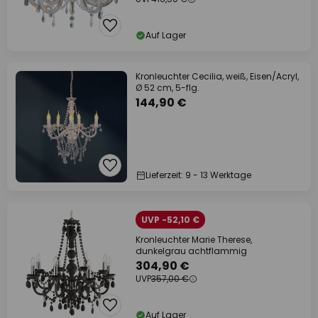
Auf Lager
Kronleuchter Cecilia, weiß, Eisen/Acryl,
Ø 52 cm, 5-flg.
144,90 €
Lieferzeit: 9 - 13 Werktage
UVP -52,10 €
Kronleuchter Marie Therese,
dunkelgrau achtflammig
304,90 €
UVP
357,00 €
Auf Lager