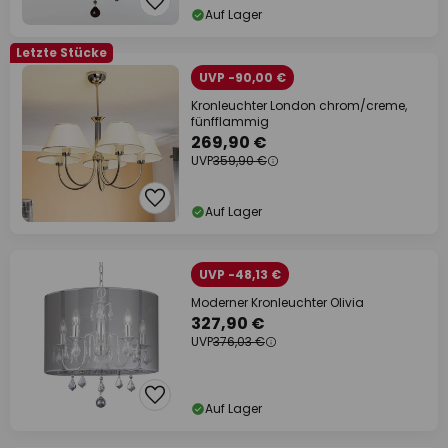
Auf Lager
Letzte Stücke
UVP -90,00 €
Kronleuchter London chrom/creme,
fünfflammig
269,90 €
UVP
359,90 €
Auf Lager
UVP -48,13 €
Moderner Kronleuchter Olivia
327,90 €
UVP
376,03 €
Auf Lager