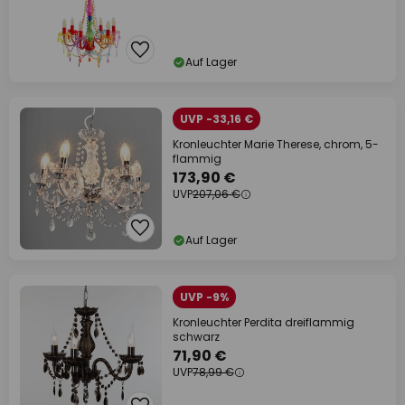
Auf Lager
UVP -33,16 €
Kronleuchter Marie Therese, chrom, 5-
flammig
173,90 €
UVP
207,06 €
Auf Lager
UVP -9%
Kronleuchter Perdita dreiflammig
schwarz
71,90 €
UVP
78,99 €