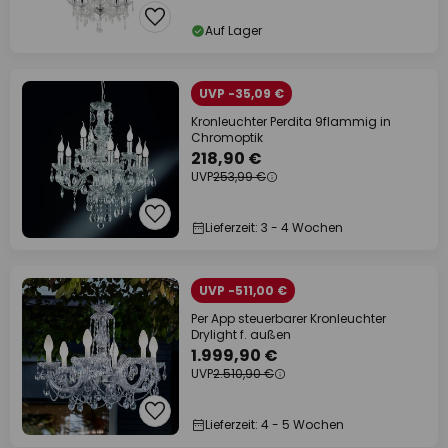
Auf Lager
UVP -35,09 €
Kronleuchter Perdita 9flammig in
Chromoptik
218,90 €
UVP
253,99 €
Lieferzeit: 3 - 4 Wochen
UVP -511,00 €
Per App steuerbarer Kronleuchter
Drylight f. außen
1.999,90 €
UVP
2.510,90 €
Lieferzeit: 4 - 5 Wochen