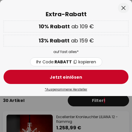
50 Tage kostenlose Retoure
Zum
Sch
Extra-Rabatt
Inhalt
springen
he
10% Rabatt
ab 109 €
Nur
01D 16H 02M 13S
EXTRA 10% ab 109 € & 13% ab 159 €
auf fast alles
13% Rabatt
ab 159 €
Code:
RABATT
kopieren
auf fast alles*
WOW Week:
Bis zu -70%
Ihr Code:
RABATT
kopieren
Kronleuchter Kunststoff
Jetzt einlösen
Modern
Kristall
Messing / Gold
Klassisch / Antik
*Ausgenommene Hersteller
30 Artikel
Filter
1
Excellenter Kronleuchter LILIANA 12 -
flammig
1.258,99 €