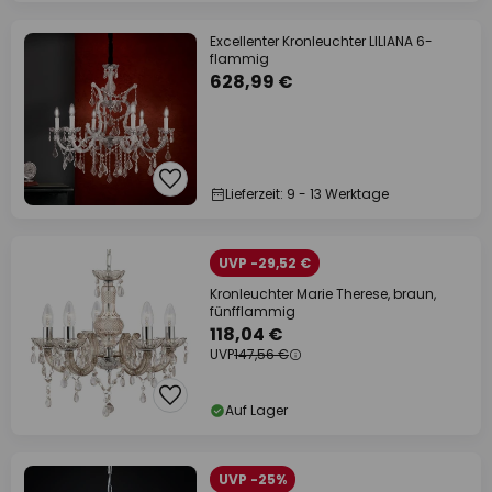
Excellenter Kronleuchter LILIANA 6-
flammig
628,99 €
Lieferzeit: 9 - 13 Werktage
UVP -29,52 €
Kronleuchter Marie Therese, braun,
fünfflammig
118,04 €
UVP
147,56 €
Auf Lager
UVP -25%