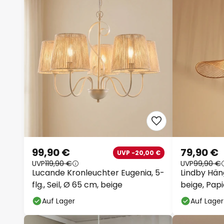
99,90 €
79,90 €
UVP -20,00 €
UVP
119,90 €
UVP
99,90 €
Lucande Kronleuchter Eugenia, 5-
Lindby Hän
flg., Seil, Ø 65 cm, beige
beige, Pap
Auf Lager
Auf Lager