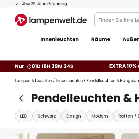
Zum
Über 25 Jahre Erfahrung
Inhalt
Finden
springen
Sie
Ihre
Innenleuchten
Räume
Außen
Leuchte...
EXTRA 10% a
Nur
01D 16H 39M 23S
Lampen & Leuchten
Innenleuchten
Pendelleuchten & Hängela
Pendelleuchten & 
LED
Schwarz
Design
Modern
Rattan /