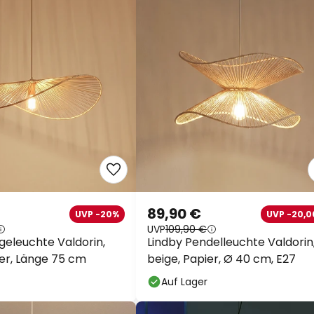
89,90 €
UVP -20%
UVP -20,0
UVP
109,90 €
geleuchte Valdorin,
Lindby Pendelleuchte Valdorin
ier, Länge 75 cm
beige, Papier, Ø 40 cm, E27
Auf Lager