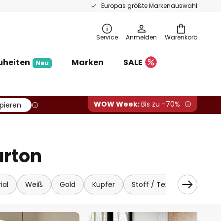
Europas größte Markenauswahl
Service
Anmelden
Warenkorb
uheiten
Marken
SALE
Neu
WOW Week:
Bis zu -70%
pieren
arton
ial
Weiß
Gold
Kupfer
Stoff / Textil
Kristall