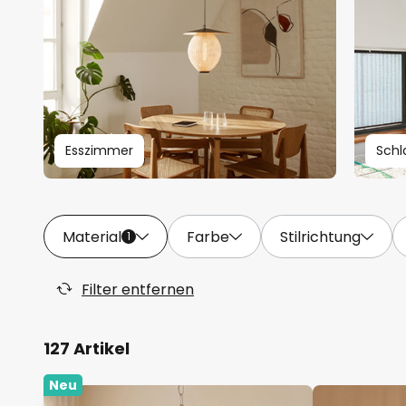
Esszimmer
Schl
Material
Farbe
Stilrichtung
1
Filter entfernen
127 Artikel
Neu