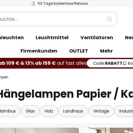
50 Tage kostenlose Retoure
Suche
leuchten
Leuchtmittel
Ventilatoren
Ne
Firmenkunden
OUTLET
Mehr
b 109 € & 13% ab 159 €
auf fast alles
Code:
RABATT
ko
mpen
Hängelampen Papier / K
 Bambus
Glas
Holz
Landhaus
Vintage
Industr