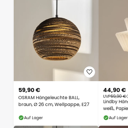
59,90 €
44,90 €
UVP
69,90 €
OSRAM Hängeleuchte BALL,
Lindby Hän
braun, Ø 26 cm, Wellpappe, E27
weiß, Papie
Auf Lager
Auf Lager