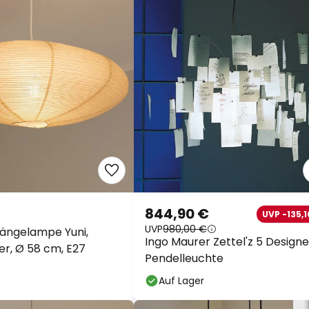
844,90 €
UVP -135,1
UVP
980,00 €
ängelampe Yuni,
Ingo Maurer Zettel'z 5 Design
er, Ø 58 cm, E27
Pendelleuchte
Auf Lager