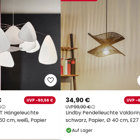
€
34,90 €
UVP -90,56 €
UVP -
€
UVP
99,90 €
T Hängeleuchte
Lindby Pendelleuchte Valdorin
60 cm, weiß, Papier
schwarz, Papier, Ø 40 cm, E27
Auf Lager