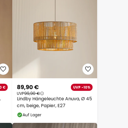
89,90 €
0 €
UVP -10%
UVP
99,90 €
,
Lindby Hängeleuchte Anuva, Ø 45
cm, beige, Papier, E27
Auf Lager