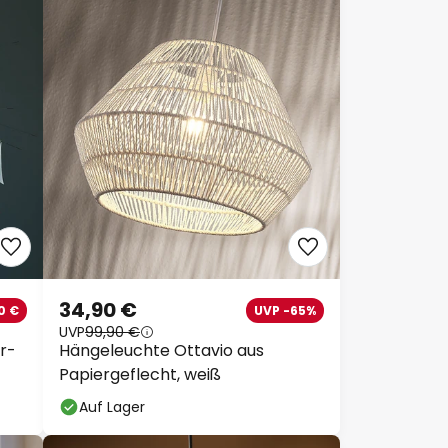
34,90 €
0 €
UVP -65%
UVP
99,90 €
er-
Hängeleuchte Ottavio aus
Papiergeflecht, weiß
Auf Lager