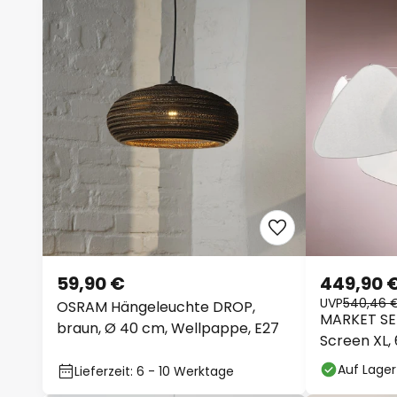
59,90 €
449,90 
UVP
540,46 
OSRAM Hängeleuchte DROP,
MARKET SE
braun, Ø 40 cm, Wellpappe, E27
Screen XL, 
Auf Lager
Lieferzeit: 6 - 10 Werktage