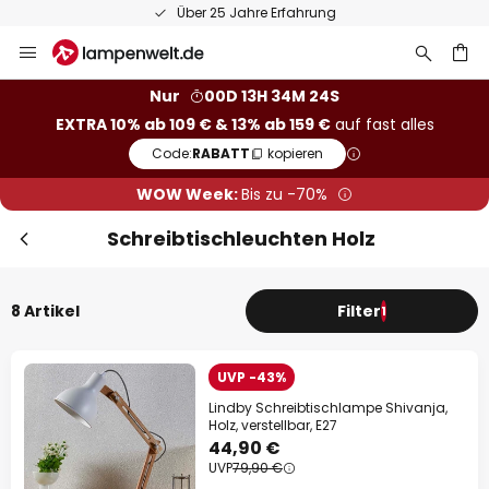
Über 25 Jahre Erfahrung
Zum
Inhalt
springen
he
Nur
00D 13H 34M 24S
EXTRA 10% ab 109 € & 13% ab 159 €
auf fast alles
Code:
RABATT
kopieren
WOW Week:
Bis zu -70%
Schreibtischleuchten Holz
8 Artikel
Filter
1
UVP -43%
Lindby Schreibtischlampe Shivanja,
Holz, verstellbar, E27
44,90 €
UVP
79,90 €