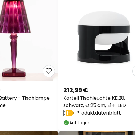
€
212,99 €
 Battery - Tischlampe
Kartell Tischleuchte KD28,
ume
schwarz, Ø 25 cm, E14-LED
Produktdatenblatt
Auf Lager