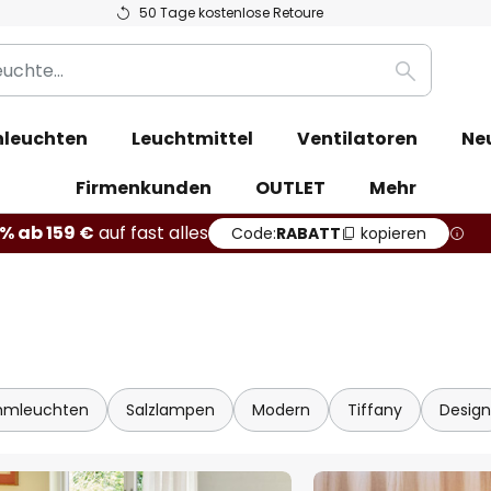
50 Tage kostenlose Retoure
Suche
leuchten
Leuchtmittel
Ventilatoren
Ne
Firmenkunden
OUTLET
Mehr
% ab 159 €
auf fast alles
Code:
RABATT
kopieren
mmleuchten
Salzlampen
Modern
Tiffany
Design