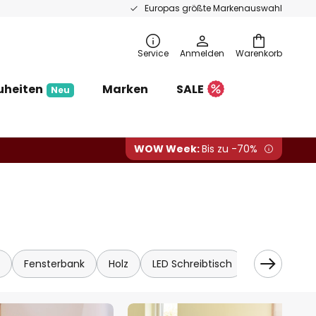
Europas größte Markenauswahl
Service
Anmelden
Warenkorb
uheiten
Marken
SALE
Neu
WOW Week:
Bis zu -70%
Fensterbank
Holz
LED Schreibtisch
Klassisch / A