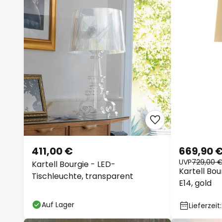
411,00 €
669,90 
UVP
729,00 
Kartell Bourgie - LED-
Kartell Bo
Tischleuchte, transparent
E14, gold
Auf Lager
Lieferzei