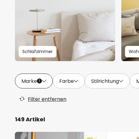
Schlafzimmer
Woh
Marke
Farbe
Stilrichtung
M
1
Filter entfernen
149 Artikel