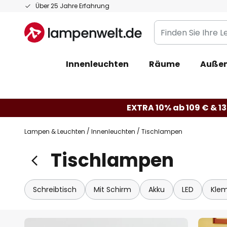
Zum
Über 25 Jahre Erfahrung
Inhalt
Finden
springen
Sie
Ihre
Innenleuchten
Räume
Außen
Leuchte...
EXTRA 10% ab 109 € & 13
Lampen & Leuchten
Innenleuchten
Tischlampen
Tischlampen
Schreibtisch
Mit Schirm
Akku
LED
Kle