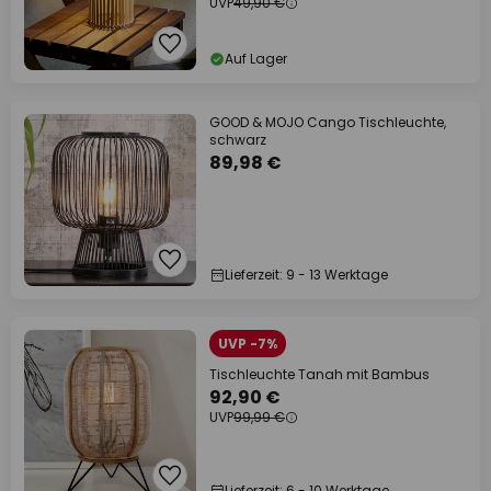
UVP
49,90 €
Auf Lager
GOOD & MOJO Cango Tischleuchte,
schwarz
89,98 €
Lieferzeit: 9 - 13 Werktage
UVP -7%
Tischleuchte Tanah mit Bambus
92,90 €
UVP
99,99 €
Lieferzeit: 6 - 10 Werktage