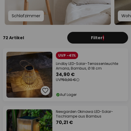
Schlafzimmer
Woh
72 Artikel
Filter
1
UVP -41%
Lindby LED-Solar-Terrassenleuchte
Amaria, Bambus, Ø 18 cm
34,90 €
UVP
59,90 €
Auf Lager
Newgarden Okinawa LED-Solar-
Tischlampe aus Bambus
70,21 €