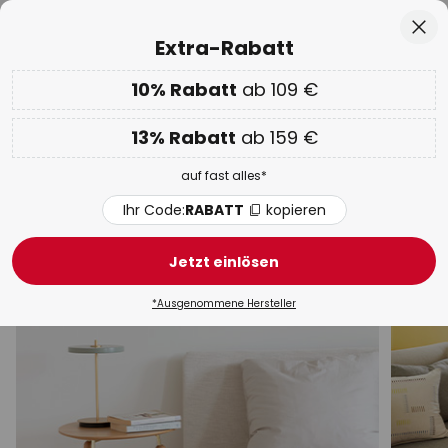
50 Tage kostenlose Retoure
Zum
Sch
Extra-Rabatt
Inhalt
springen
he
10% Rabatt
ab 109 €
EXTRA 10% ab 109 € & 13% ab 159 €
auf fast alles
Code:
RABATT
kopieren
13% Rabatt
ab 159 €
WOW Week:
Bis zu -70%
auf fast alles*
Tischlampen Bambus
Ihr Code:
RABATT
kopieren
Schreibtisch
Mit Schirm
Akku
LED
Klemmle
Jetzt einlösen
*Ausgenommene Hersteller