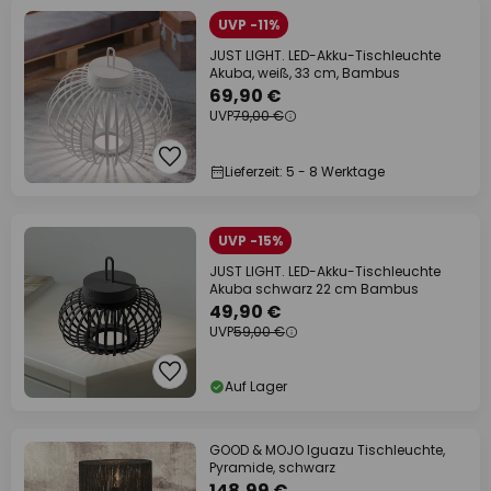
UVP -11%
JUST LIGHT. LED-Akku-Tischleuchte
Akuba, weiß, 33 cm, Bambus
69,90 €
UVP
79,00 €
Lieferzeit: 5 - 8 Werktage
UVP -15%
JUST LIGHT. LED-Akku-Tischleuchte
Akuba schwarz 22 cm Bambus
49,90 €
UVP
59,00 €
Auf Lager
GOOD & MOJO Iguazu Tischleuchte,
Pyramide, schwarz
148,99 €