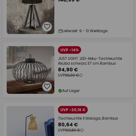
Lieferzeit: 9 - 13 Werktage
UVP -14%
JUST LIGHT. LED-Akku-Tischleuchte
Akuba schwarz 37 cm Bambus
84,90 €
UVP
99,00 €
Auf Lager
UVP -20,16 €
Tischleuchte X Malaga, Bambus
80,64 €
UVP
100,80 €