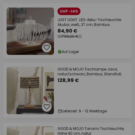
UVP -14%
JUST LIGHT. LED-Akku-Tischleuchte
Akuba, weiß, 37 cm, Bambus
84,90 €
UVP
99,00 €
Auf Lager
GOOD & MOJO Tischlampe Java,
natur/schwarz, Bambus, Standfuß
128,99 €
Lieferzeit: 9 - 13 Werktage
GOOD & MOJO Tanami Tischleuchte,
Höhe 40 cm, natur