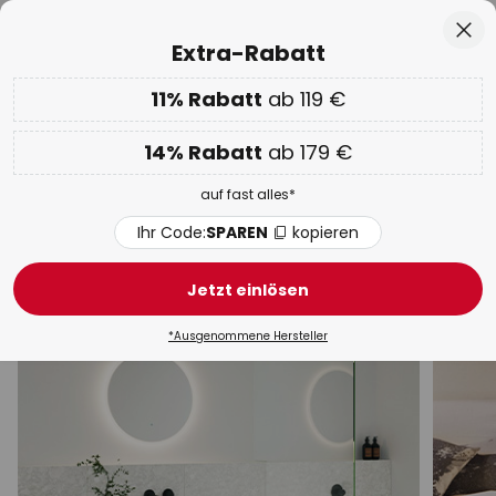
50 Tage kostenlose Retoure
Zum
Sch
Extra-Rabatt
Inhalt
springen
he
11% Rabatt
ab 119 €
EXTRA 11% ab 119 € & 14% ab 179 €
auf fast alles
Code:
SPAREN
kopieren
14% Rabatt
ab 179 €
Spartage:
Bis zu -70%
auf fast alles*
Wandleuchten Gips / Ton
Ihr Code:
SPAREN
kopieren
Modern
LED
Design
Gips
Mit Schalter
B
Jetzt einlösen
*Ausgenommene Hersteller