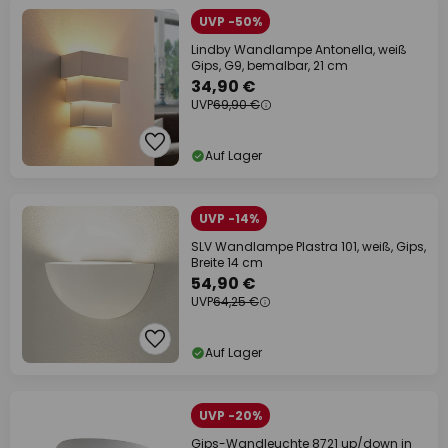
UVP -50%
Lindby Wandlampe Antonella, weiß
Gips, G9, bemalbar, 21 cm
34,90 €
UVP
69,90 €
Auf Lager
UVP -14%
SLV Wandlampe Plastra 101, weiß, Gips,
Breite 14 cm
54,90 €
UVP
64,25 €
Auf Lager
UVP -20%
Gips-Wandleuchte 8721 up/down in