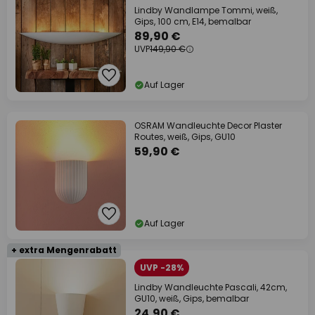
Lindby Wandlampe Tommi, weiß,
Gips, 100 cm, E14, bemalbar
89,90 €
UVP
149,90 €
Auf Lager
OSRAM Wandleuchte Decor Plaster
Routes, weiß, Gips, GU10
59,90 €
Auf Lager
+ extra Mengenrabatt
UVP -28%
Lindby Wandleuchte Pascali, 42cm,
GU10, weiß, Gips, bemalbar
24,90 €