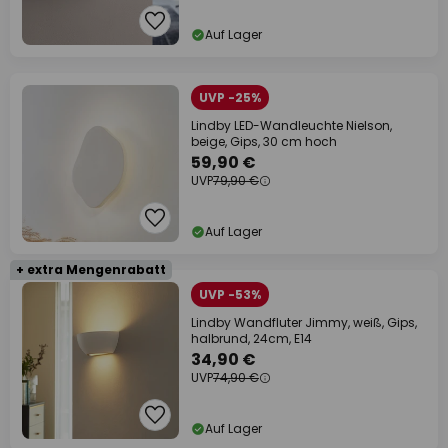
Auf Lager
UVP -25%
Lindby LED-Wandleuchte Nielson,
beige, Gips, 30 cm hoch
59,90 €
UVP
79,90 €
Auf Lager
+ extra Mengenrabatt
UVP -53%
Lindby Wandfluter Jimmy, weiß, Gips,
halbrund, 24cm, E14
34,90 €
UVP
74,90 €
Auf Lager