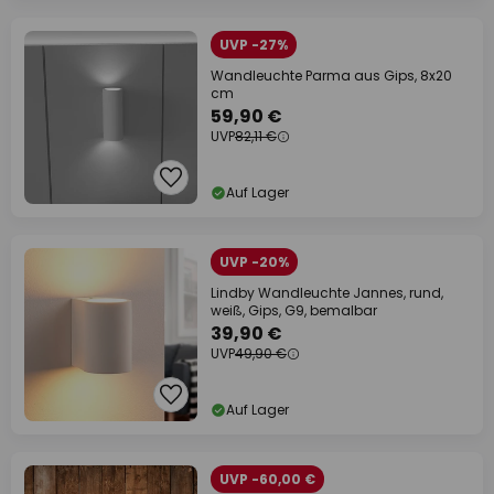
UVP -27%
Wandleuchte Parma aus Gips, 8x20
cm
59,90 €
UVP
82,11 €
Auf Lager
UVP -20%
Lindby Wandleuchte Jannes, rund,
weiß, Gips, G9, bemalbar
39,90 €
UVP
49,90 €
Auf Lager
UVP -60,00 €