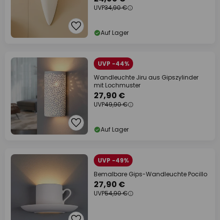
UVP
34,90 €
Auf Lager
UVP -44%
Wandleuchte Jiru aus Gipszylinder
mit Lochmuster
27,90 €
UVP
49,90 €
Auf Lager
UVP -49%
Bemalbare Gips-Wandleuchte Pocillo
27,90 €
UVP
54,90 €