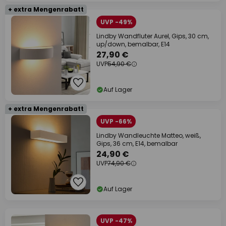
+ extra Mengenrabatt
UVP -49%
Lindby Wandfluter Aurel, Gips, 30 cm,
up/down, bemalbar, E14
27,90 €
UVP
54,90 €
Auf Lager
+ extra Mengenrabatt
UVP -66%
Lindby Wandleuchte Matteo, weiß,
Gips, 36 cm, E14, bemalbar
24,90 €
UVP
74,90 €
Auf Lager
UVP -47%