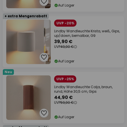
Auf Lager
+ extra Mengenrabatt
UVP -20%
Lindby Wandleuchte Krista, weiß, Gips,
up/down, bemalbar, G9
39,90 €
UVP
49,90 €
Auf Lager
Neu
UVP -25%
Lindby Wandleuchte Colja, braun,
rund, Höhe 30,5 cm, Gips
44,90 €
UVP
59,90 €
Auf Lager