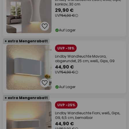
konkav, 30 cm
29,90 €
UVP
64,90 €
Auf Lager
+ extra Mengenrabatt
UVP -18%
Lindby Wandleuchte Mavora,
abgerundet, 25 cm, weiß, Gips, G9
44,90 €
UVP
54,90 €
Auf Lager
+ extra Mengenrabatt
UVP -25%
Lindby Wandleuchte Fioni, weiß, Gips,
G9, 6,5 cm, bemalbar
44,90 €
UVP
59,90 €