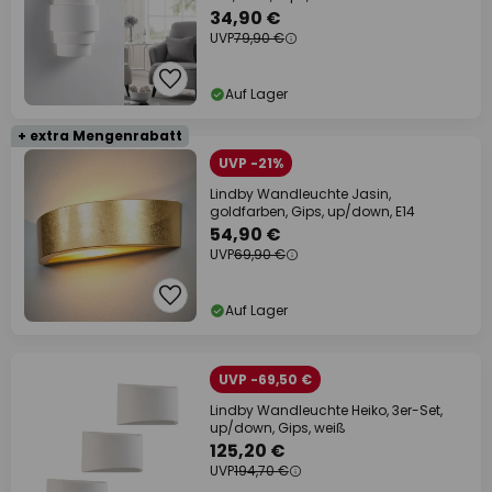
34,90 €
UVP
79,90 €
Auf Lager
+ extra Mengenrabatt
UVP -21%
Lindby Wandleuchte Jasin,
goldfarben, Gips, up/down, E14
54,90 €
UVP
69,90 €
Auf Lager
UVP -69,50 €
Lindby Wandleuchte Heiko, 3er-Set,
up/down, Gips, weiß
125,20 €
UVP
194,70 €