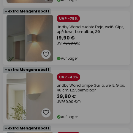
+ extra Mengenrabatt
UVP -75%
Lindby Wandleuchte Freja, weiß, Gips,
up/down, bemalbar, G9
19,90 €
UVP
79,90 €
Auf Lager
+ extra Mengenrabatt
UVP -43%
Lindby Wandlampe Guilia, weiß, Gips,
40 cm, E27, bemalbar
39,90 €
UVP
69,90 €
Auf Lager
+ extra Mengenrabatt