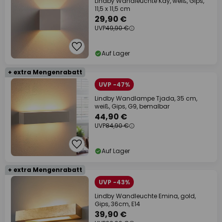
Lindby Wandleuchte Kay, weiß, Gips,
11,5 x 11,5 cm
29,90 €
UVP
49,90 €
Auf Lager
+ extra Mengenrabatt
UVP -47%
Lindby Wandlampe Tjada, 35 cm,
weiß, Gips, G9, bemalbar
44,90 €
UVP
84,90 €
Auf Lager
+ extra Mengenrabatt
UVP -43%
Lindby Wandleuchte Emina, gold,
Gips, 36cm, E14
39,90 €