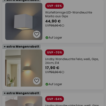
UVP -55%
Würfelförmige LED-Wandleuchte
Marita aus Gips
44,90 €
UVP
99,90 €
Auf Lager
+ extra Mengenrabatt
UVP -70%
Lindby Wandleuchte Felia, weiß, Gips,
24cm, E14
17,90 €
UVP
59,90 €
Auf Lager
+ extra Mengenrabatt
UVP -54%
Lindby Wandleuchte Edon, weiß, Gips,