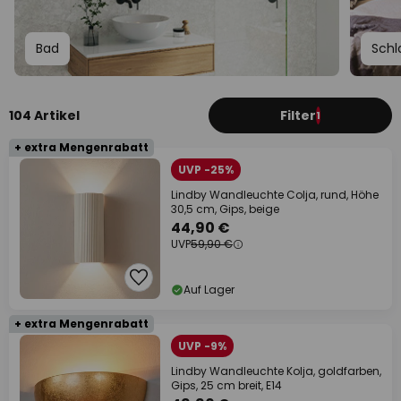
Bad
Schl
104 Artikel
Filter
1
+ extra Mengenrabatt
UVP -25%
Lindby Wandleuchte Colja, rund, Höhe
30,5 cm, Gips, beige
44,90 €
UVP
59,90 €
Auf Lager
+ extra Mengenrabatt
UVP -9%
Lindby Wandleuchte Kolja, goldfarben,
Gips, 25 cm breit, E14