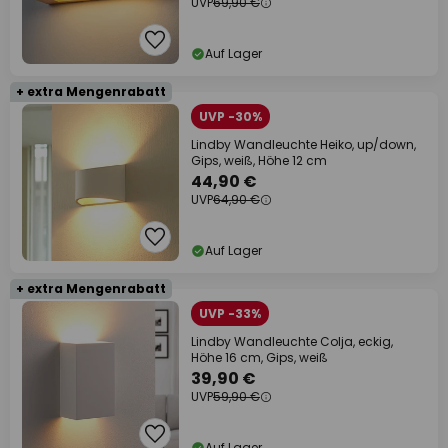
UVP
69,90 €
Auf Lager
+ extra Mengenrabatt
UVP -30%
Lindby Wandleuchte Heiko, up/down,
Gips, weiß, Höhe 12 cm
44,90 €
UVP
64,90 €
Auf Lager
+ extra Mengenrabatt
UVP -33%
Lindby Wandleuchte Colja, eckig,
Höhe 16 cm, Gips, weiß
39,90 €
UVP
59,90 €
Auf Lager