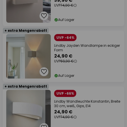
39,90 €
UVP
74,90 €
Auf Lager
+ extra Mengenrabatt
UVP -64%
Lindby Jayden Wandlampe in eckiger
Form
24,90 €
UVP
69,90 €
Auf Lager
+ extra Mengenrabatt
UVP -66%
Lindby Wandleuchte Konstantin, Breite
30 cm, weiß, Gips, E14
24,90 €
UVP
74,90 €