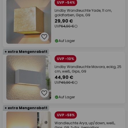
UVP -54%
Lindby Wandleuchte Yade, 11 cm,
goldfarben, Gips, G9
29,90 €
UVP
64,90 €
Auf Lager
+ extra Mengenrabatt
UVP -10%
Lindby Wandleuchte Mavora, eckig, 25
cm, weiß, Gips, G9
44,90 €
UVP
49,90 €
Auf Lager
+ extra Mengenrabatt
UVP -58%
Wandleuchte Arya, up/down, weiß,
Gips, G9, 2-flg., bemalbar