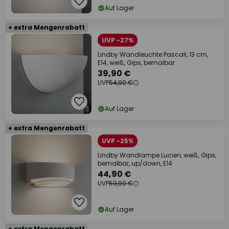
Auf Lager
+ extra Mengenrabatt
UVP -27%
Lindby Wandleuchte Pascali, 13 cm,
E14, weiß, Gips, bemalbar
39,90 €
UVP
54,90 €
Auf Lager
+ extra Mengenrabatt
UVP -25%
Lindby Wandlampe Lucien, weiß, Gips,
bemalbar, up/down, E14
44,90 €
UVP
59,90 €
Auf Lager
+ extra Mengenrabatt