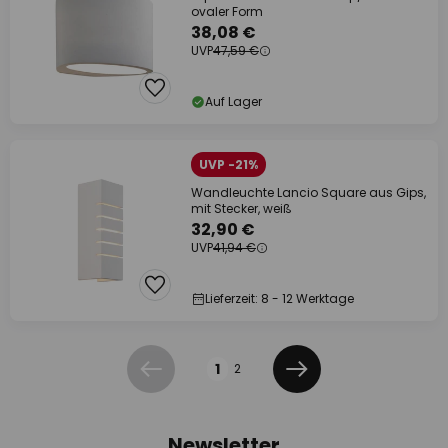
ovaler Form
38,08 €
UVP
47,59 €
Auf Lager
UVP -21%
Wandleuchte Lancio Square aus Gips,
mit Stecker, weiß
32,90 €
UVP
41,94 €
Lieferzeit: 8 - 12 Werktage
Seite
1
2
Zurück
Weiter
Newsletter