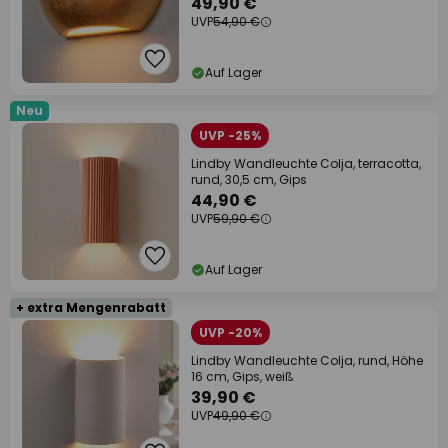
49,90 €
UVP
54,90 €
Auf Lager
Neu
UVP -25%
Lindby Wandleuchte Colja, terracotta,
rund, 30,5 cm, Gips
44,90 €
UVP
59,90 €
Auf Lager
+ extra Mengenrabatt
UVP -20%
Lindby Wandleuchte Colja, rund, Höhe
16 cm, Gips, weiß
39,90 €
UVP
49,90 €