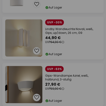
Auf Lager
UVP -30%
Lindby Wandleuchte Novali, weiß,
Gips, up/down, 26 cm, G9
44,90 €
UVP
64,90 €
Auf Lager
UVP -53%
Gips-Wandlampe Azriel, weiß,
halbrund, 3-stufig
27,90 €
UVP
59,90 €
Auf Lager