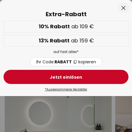
50 Tage kostenlose Retoure
Zum
Sch
Extra-Rabatt
Inhalt
springen
he
10% Rabatt
ab 109 €
Nur
02D 09H 37M 55S
EXTRA 10% ab 109 € & 13% ab 159 €
auf fast alles
13% Rabatt
ab 159 €
Code:
RABATT
kopieren
auf fast alles*
WOW Week:
Bis zu -70%
Ihr Code:
RABATT
kopieren
Wandleuchten
Jetzt einlösen
Modern
LED
Design
Gips
Mit Schalter
B
*Ausgenommene Hersteller