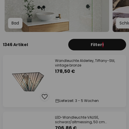
Bad
Schl
1346 Artikel
Filter
1
Wandleuchte Alderley, Tiffany-Stil,
vintage bronze
178,50 €
Lieferzeit: 3 - 5 Wochen
LED-Wandleuchte VALISE,
schwarz/altmessing, 50 cm
Kunstleder
706,86 €