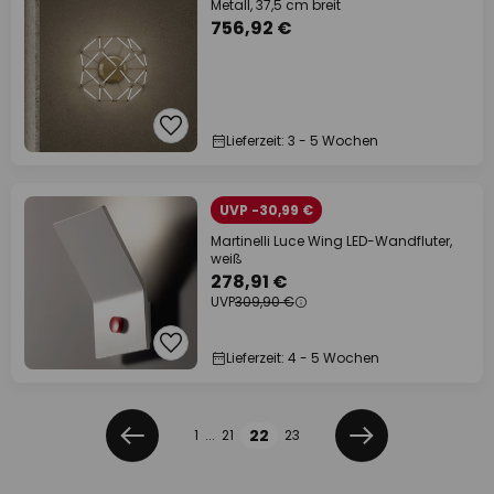
Metall, 37,5 cm breit
756,92 €
Lieferzeit: 3 - 5 Wochen
UVP -30,99 €
Martinelli Luce Wing LED-Wandfluter,
weiß
278,91 €
UVP
309,90 €
Lieferzeit: 4 - 5 Wochen
Seite
Seite
22
1
...
21
23
Zurück
Weiter