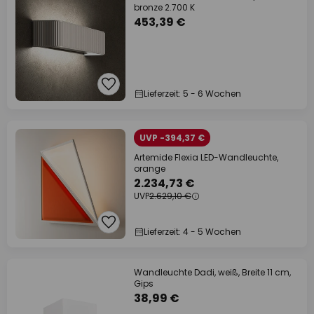
bronze 2.700 K
453,39 €
Lieferzeit: 5 - 6 Wochen
UVP -394,37 €
Artemide Flexia LED-Wandleuchte,
orange
2.234,73 €
UVP
2.629,10 €
Lieferzeit: 4 - 5 Wochen
Wandleuchte Dadi, weiß, Breite 11 cm,
Gips
38,99 €