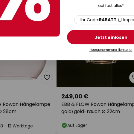
auf fast alles*
Ihr Code:
RABATT
kopi
Jetzt einlösen
*Ausgenommene Hersteller
249,00 €
W Rowan Hängelampe
EBB & FLOW Rowan Hängelam
 Ø 28cm
gold/gold-rauch Ø 22cm
Auf Lager
: 8 - 12 Werktage