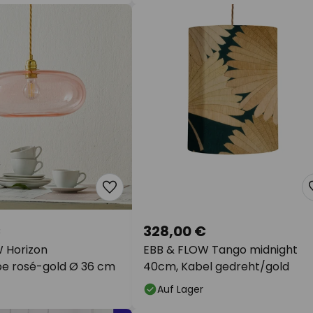
€
328,00 €
 Horizon
EBB & FLOW Tango midnight
e rosé-gold Ø 36 cm
40cm, Kabel gedreht/gold
Auf Lager