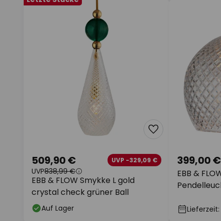
509,90 €
399,00 €
UVP -329,09 €
UVP
838,99 €
EBB & FLO
EBB & FLOW Smykke L gold
Pendelleuc
crystal check grüner Ball
Auf Lager
Lieferzeit