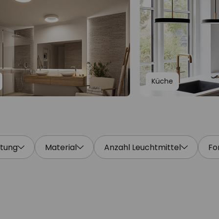
Küche
htung
Material
Anzahl Leuchtmittel
Fo