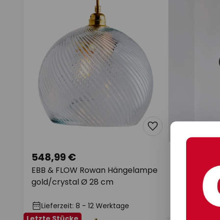
548,99 €
329,00 €
EBB & FLOW Rowan Hängelampe
EBB & FLOW
gold/crystal Ø 28 cm
gold klar m
Lieferzeit: 8 - 12 Werktage
Lieferzeit
Letzte Stücke