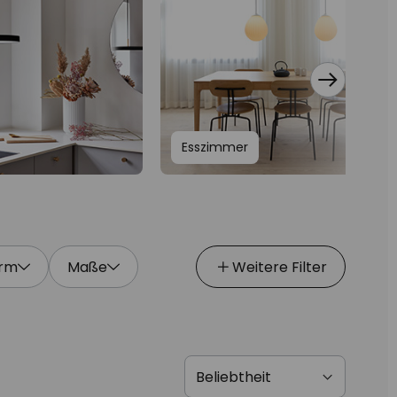
Esszimmer
rm
Maße
Weitere Filter