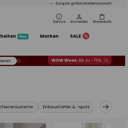
Europas größte Markenauswahl
Service
Anmelden
Warenkorb
heiten
Marken
SALE
Neu
WOW Week:
Bis zu -70%
ieren
chienensysteme
Einbaustrahler & -spots
Schrank- & M