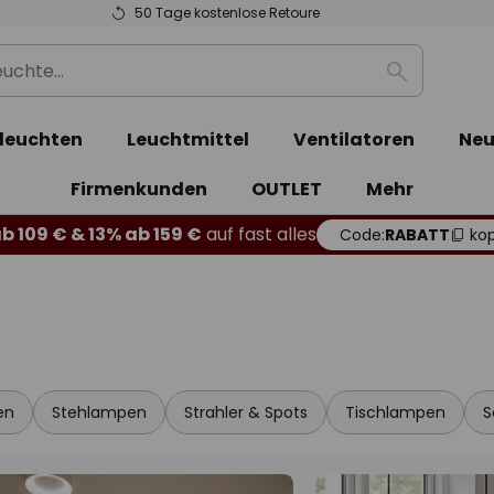
50 Tage kostenlose Retoure
Suche
leuchten
Leuchtmittel
Ventilatoren
Neu
Firmenkunden
OUTLET
Mehr
b 109 € & 13% ab 159 €
auf fast alles
Code:
RABATT
kop
en
Stehlampen
Strahler & Spots
Tischlampen
S