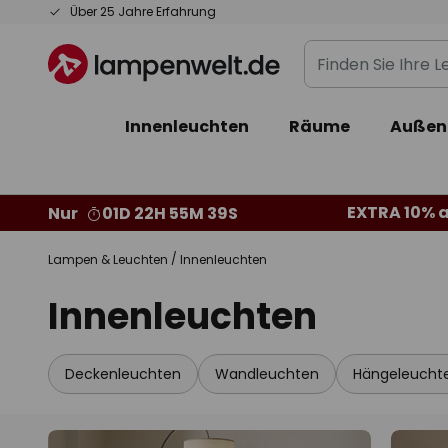
Zum
Über 25 Jahre Erfahrung
Inhalt
Finden
springen
Sie
Ihre
Innenleuchten
Räume
Außen
Leuchte...
EXTRA 10% a
Nur
01D 22H 55M 38S
Lampen & Leuchten
Innenleuchten
Innenleuchten
Deckenleuchten
Wandleuchten
Hängeleucht