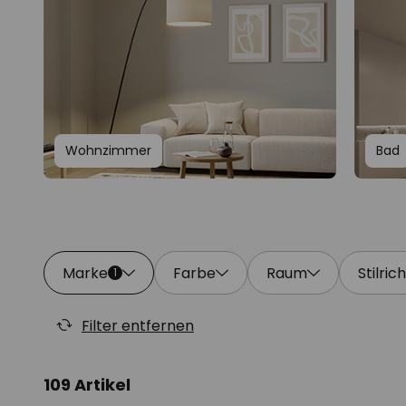
Wohnzimmer
Bad
Marke
Farbe
Raum
Stilric
1
Filter entfernen
109 Artikel