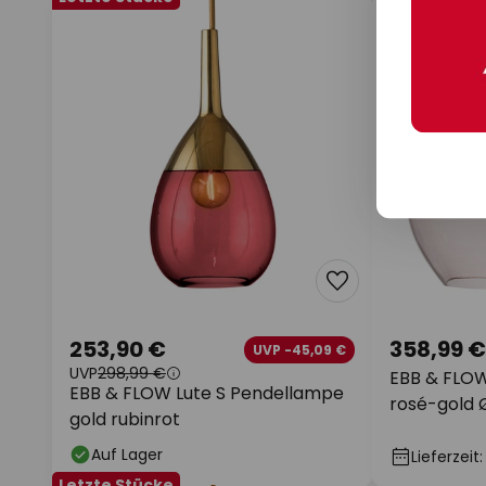
253,90 €
358,99 €
UVP -45,09 €
UVP
298,99 €
EBB & FLO
EBB & FLOW Lute S Pendellampe
rosé-gold
gold rubinrot
Auf Lager
Lieferzeit
Letzte Stücke