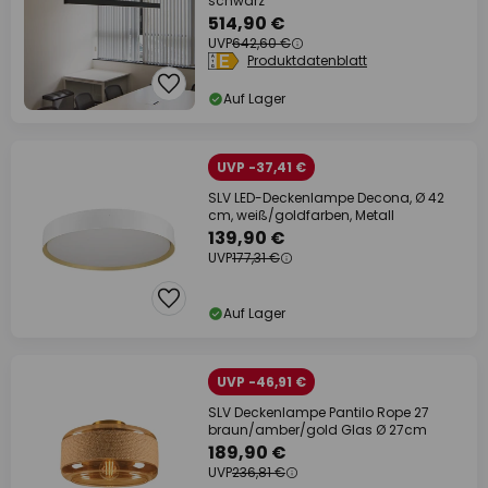
schwarz
514,90 €
UVP
642,60 €
Produktdatenblatt
Auf Lager
UVP -37,41 €
SLV LED-Deckenlampe Decona, Ø 42
cm, weiß/goldfarben, Metall
139,90 €
UVP
177,31 €
Auf Lager
UVP -46,91 €
SLV Deckenlampe Pantilo Rope 27
braun/amber/gold Glas Ø 27cm
189,90 €
UVP
236,81 €