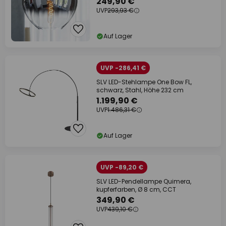
249,90 €
UVP
293,93 €
Auf Lager
UVP -286,41 €
SLV LED-Stehlampe One Bow FL,
schwarz, Stahl, Höhe 232 cm
1.199,90 €
UVP
1.486,31 €
Auf Lager
UVP -89,20 €
SLV LED-Pendellampe Quimera,
kupferfarben, Ø 8 cm, CCT
349,90 €
UVP
439,10 €