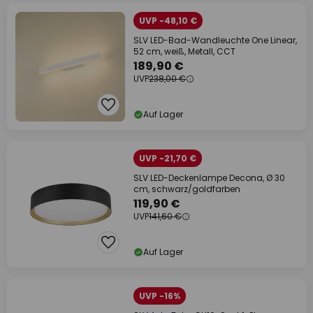
UVP -48,10 €
SLV LED-Bad-Wandleuchte One Linear,
52 cm, weiß, Metall, CCT
189,90 €
UVP
238,00 €
Auf Lager
UVP -21,70 €
SLV LED-Deckenlampe Decona, Ø 30
cm, schwarz/goldfarben
119,90 €
UVP
141,60 €
Auf Lager
UVP -16%