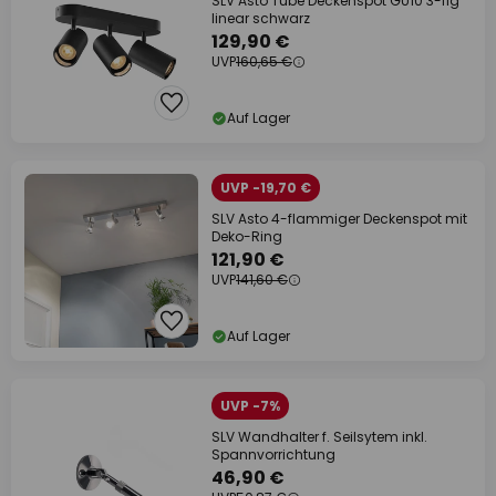
SLV Asto Tube Deckenspot GU10 3-flg
linear schwarz
129,90 €
UVP
160,65 €
Auf Lager
UVP -19,70 €
SLV Asto 4-flammiger Deckenspot mit
Deko-Ring
121,90 €
UVP
141,60 €
Auf Lager
UVP -7%
SLV Wandhalter f. Seilsytem inkl.
Spannvorrichtung
46,90 €