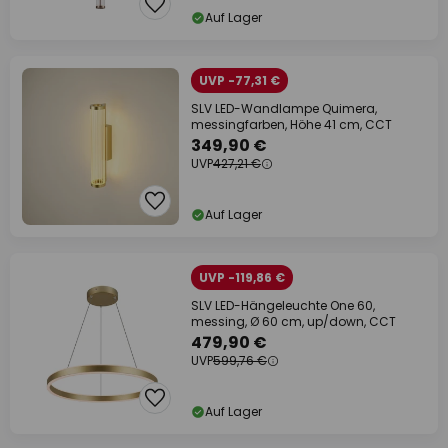
Auf Lager
UVP -77,31 €
SLV LED-Wandlampe Quimera,
messingfarben, Höhe 41 cm, CCT
349,90 €
UVP
427,21 €
Auf Lager
UVP -119,86 €
SLV LED-Hängeleuchte One 60,
messing, Ø 60 cm, up/down, CCT
479,90 €
UVP
599,76 €
Auf Lager