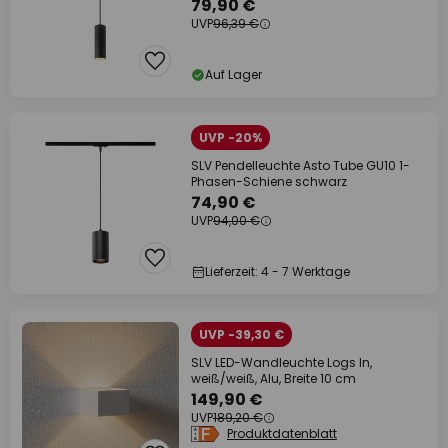
79,90 €
UVP
96,39 €
Auf Lager
UVP -20%
SLV Pendelleuchte Asto Tube GU10 1-
Phasen-Schiene schwarz
74,90 €
UVP
94,00 €
Lieferzeit: 4 - 7 Werktage
UVP -39,30 €
SLV LED-Wandleuchte Logs In,
weiß/weiß, Alu, Breite 10 cm
149,90 €
UVP
189,20 €
Produktdatenblatt