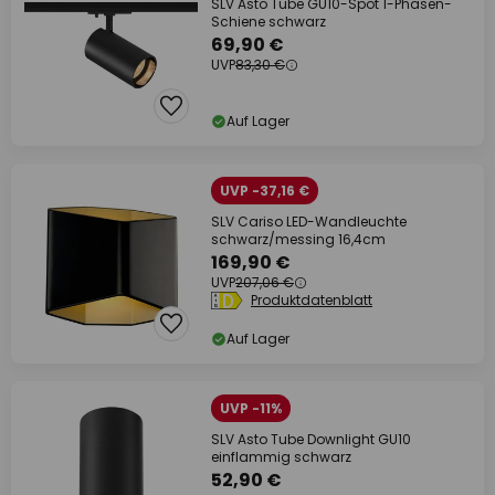
SLV Asto Tube GU10-Spot 1-Phasen-
Schiene schwarz
69,90 €
UVP
83,30 €
Auf Lager
UVP -37,16 €
SLV Cariso LED-Wandleuchte
schwarz/messing 16,4cm
169,90 €
UVP
207,06 €
Produktdatenblatt
Auf Lager
UVP -11%
SLV Asto Tube Downlight GU10
einflammig schwarz
52,90 €