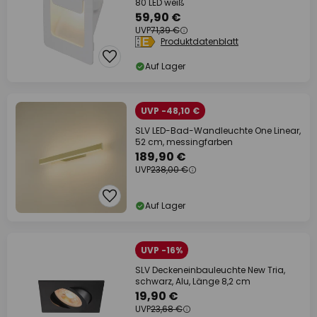
80 LED weiß
59,90 €
UVP
71,39 €
Produktdatenblatt
Auf Lager
UVP -48,10 €
SLV LED-Bad-Wandleuchte One Linear,
52 cm, messingfarben
189,90 €
UVP
238,00 €
Auf Lager
UVP -16%
SLV Deckeneinbauleuchte New Tria,
schwarz, Alu, Länge 8,2 cm
19,90 €
UVP
23,68 €