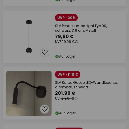
UVP -20%
SLV Pendellampe Light Eye 90,
schwarz, Ø 9 cm, Metall
79,90 €
UVP
99,96 €
Auf Lager
UVP -11,11 €
SLV Karpo Goose LED-Wandleuchte,
dimmbar, schwarz
201,90 €
UVP
213,01 €
Auf Lager