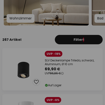
Wohnzimmer
Bad
267 Artikel
Filter
1
UVP -19%
SLV Deckenlampe Triledo, schwarz,
Aluminium, Ø 10 cm
69,90 €
UVP
86,86 €
Auf Lager
UVP -6%