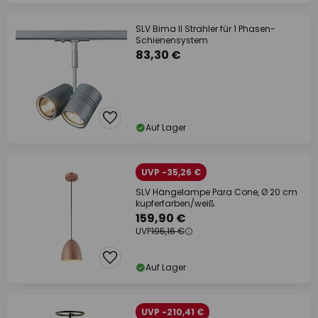
SLV Bima II Strahler für 1 Phasen-
Schienensystem
83,30 €
Auf Lager
UVP -35,26 €
SLV Hängelampe Para Cone, Ø 20 cm
kupferfarben/weiß
159,90 €
UVP
195,16 €
Auf Lager
UVP -210,41 €