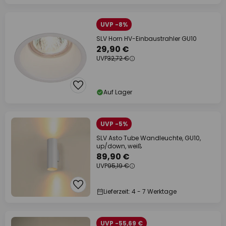
UVP -8%
SLV Horn HV-Einbaustrahler GU10
29,90 €
UVP
32,72 €
Auf Lager
UVP -5%
SLV Asto Tube Wandleuchte, GU10,
up/down, weiß
89,90 €
UVP
95,19 €
Lieferzeit: 4 - 7 Werktage
UVP -55,69 €