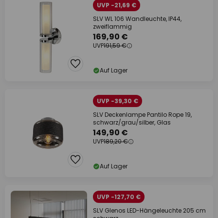
UVP -21,69 €
SLV WL 106 Wandleuchte, IP44,
zweiflammig
169,90 €
UVP
191,59 €
Auf Lager
UVP -39,30 €
SLV Deckenlampe Pantilo Rope 19,
schwarz/grau/silber, Glas
149,90 €
UVP
189,20 €
Auf Lager
UVP -127,70 €
SLV Glenos LED-Hängeleuchte 205 cm