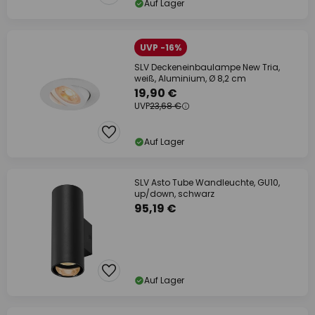
Auf Lager
UVP -16%
SLV Deckeneinbaulampe New Tria,
weiß, Aluminium, Ø 8,2 cm
19,90 €
UVP
23,68 €
Auf Lager
SLV Asto Tube Wandleuchte, GU10,
up/down, schwarz
95,19 €
Auf Lager