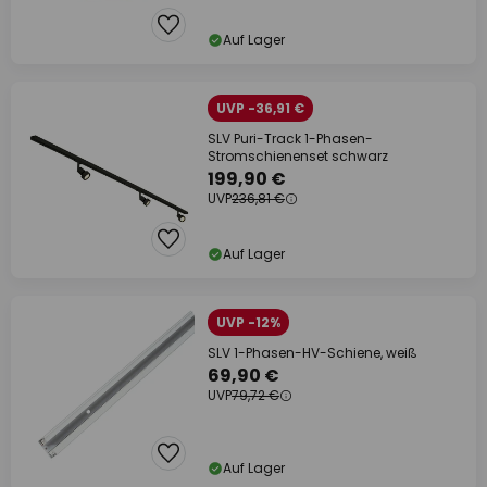
Auf Lager
UVP -36,91 €
SLV Puri-Track 1-Phasen-
Stromschienenset schwarz
199,90 €
UVP
236,81 €
Auf Lager
UVP -12%
SLV 1-Phasen-HV-Schiene, weiß
69,90 €
UVP
79,72 €
Auf Lager