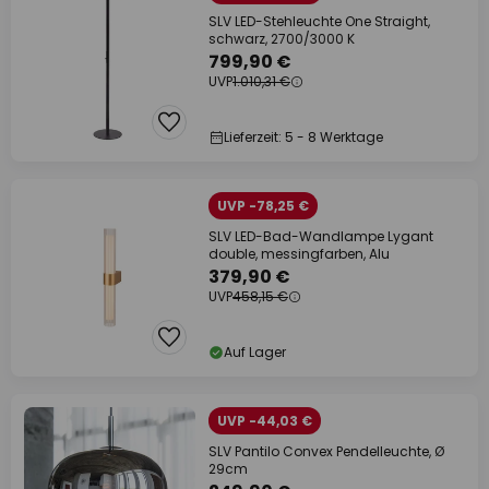
SLV LED-Stehleuchte One Straight,
schwarz, 2700/3000 K
799,90 €
UVP
1.010,31 €
Lieferzeit: 5 - 8 Werktage
UVP -78,25 €
SLV LED-Bad-Wandlampe Lygant
double, messingfarben, Alu
379,90 €
UVP
458,15 €
Auf Lager
UVP -44,03 €
SLV Pantilo Convex Pendelleuchte, Ø
29cm