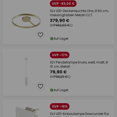
UVP -83,00 €
SLV LED-Deckenleuchte One, Ø 60 cm,
messingfarben Metall CCT
379,90 €
UVP
462,90 €
Auf Lager
UVP -17%
SLV Pendellampe Enola, weiß matt, Ø
10 cm, Metall
79,90 €
UVP
96,39 €
Auf Lager
UVP -16%
SLV LED-Einbaulampe Downunder Pur