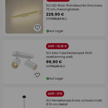
SLV LED-Bad-Wandleuchte One Linear,
70 cm, messingfarben
229,90 €
UVP
285,59 €
Auf Lager
UVP -13,15 €
SLV Asto Tube Deckenspot GU10
zweiflammig weiß
99,90 €
UVP
113,05 €
Auf Lager
UVP -17%
SLV Pendellampe Enola, schwarz matt,
Ø 10 cm, Metall