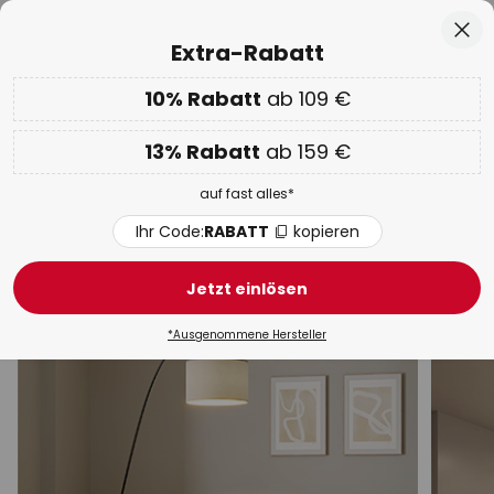
50 Tage kostenlose Retoure
Zum
Sch
Extra-Rabatt
Inhalt
springen
he
10% Rabatt
ab 109 €
Nur
01D 11H 34M 31S
EXTRA 10% ab 109 € & 13% ab 159 €
auf fast alles
13% Rabatt
ab 159 €
Code:
RABATT
kopieren
auf fast alles*
WOW Week:
Bis zu -70%
Ihr Code:
RABATT
kopieren
Innenleuchten
Jetzt einlösen
Deckenleuchten
Wandleuchten
Hängeleuchten
*Ausgenommene Hersteller