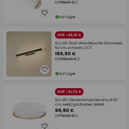
UVP
83,30 €
Auf Lager
UVP -48,10 €
SLV LED-Bad-Wandleuchte One Linear,
52 cm, schwarz, CCT
189,90 €
UVP
238,00 €
Auf Lager
UVP -41,70 €
SLV LED-Deckenlampe Decona, Ø 30
cm, weiß/goldfarben, Metall
99,90 €
UVP
141,60 €