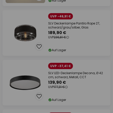
Auf Lager
UVP -46,91 €
SLV Deckenlampe Pantilo Rope 27,
schwarz/grau/silber, Glas
189,90 €
UVP
236,81 €
Auf Lager
UVP -37,41 €
SLV LED-Deckenlampe Decona, Ø 42
cm, schwarz, Metall, CCT
139,90 €
UVP
177,31 €
Auf Lager