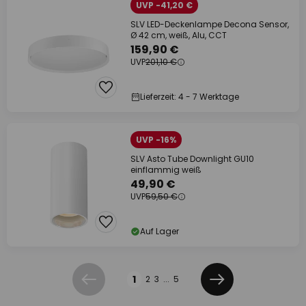
UVP -41,20 €
SLV LED-Deckenlampe Decona Sensor,
Ø 42 cm, weiß, Alu, CCT
159,90 €
UVP
201,10 €
Lieferzeit: 4 - 7 Werktage
UVP -16%
SLV Asto Tube Downlight GU10
einflammig weiß
49,90 €
UVP
59,50 €
Auf Lager
Seite
1
2
3
...
5
Zurück
Weiter