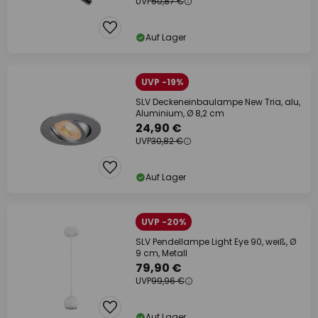
UVP
50,87 €
Auf Lager
UVP -19%
SLV Deckeneinbaulampe New Tria, alu,
Aluminium, Ø 8,2 cm
24,90 €
UVP
30,82 €
Auf Lager
UVP -20%
SLV Pendellampe Light Eye 90, weiß, Ø
9 cm, Metall
79,90 €
UVP
99,96 €
Auf Lager