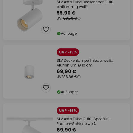
SLV Asto Tube Deckenspot GU10
einflammig weiß
55,90 €
UVP
59,50 €
Auf Lager
UVP -19%
SLV Deckenlampe Triledo, weiß,
Aluminium, Ø 10 cm
69,90 €
UVP
86,86 €
Auf Lager
UVP -16%
SLV Asto Tube GU10-Spot für 1-
Phasen-Schiene weiß
69,90 €