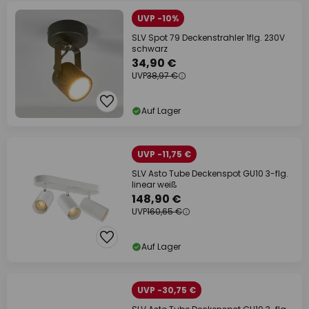
UVP -10%
SLV Spot 79 Deckenstrahler 1flg. 230V
schwarz
34,90 €
UVP
38,97 €
Auf Lager
UVP -11,75 €
SLV Asto Tube Deckenspot GU10 3-flg.
linear weiß
148,90 €
UVP
160,65 €
Auf Lager
UVP -30,75 €