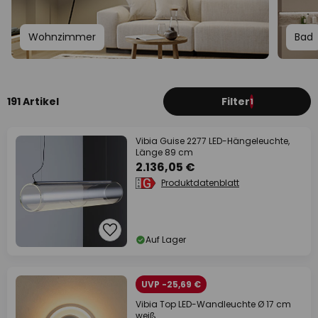
Wohnzimmer
Bad
191 Artikel
Filter
1
Vibia Guise 2277 LED-Hängeleuchte,
Länge 89 cm
2.136,05 €
Produktdatenblatt
Auf Lager
UVP -25,69 €
Vibia Top LED-Wandleuchte Ø 17 cm
weiß