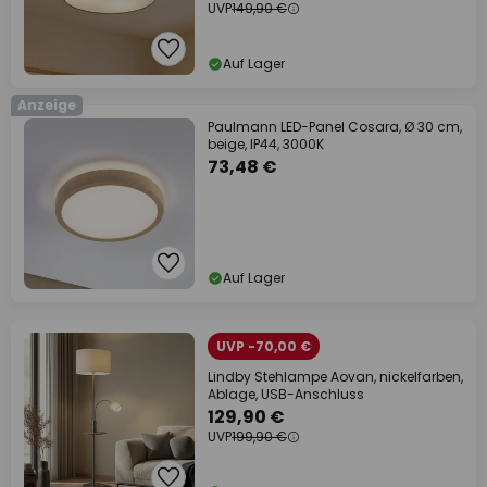
UVP
149,90 €
Auf Lager
Anzeige
Paulmann LED-Panel Cosara, Ø 30 cm,
beige, IP44, 3000K
73,48 €
Auf Lager
UVP -70,00 €
Lindby Stehlampe Aovan, nickelfarben,
Ablage, USB-Anschluss
129,90 €
UVP
199,90 €