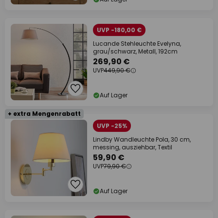
UVP -180,00 €
Lucande Stehleuchte Evelyna,
grau/schwarz, Metall, 192cm
269,90 €
UVP
449,90 €
Auf Lager
+ extra Mengenrabatt
UVP -25%
Lindby Wandleuchte Pola, 30 cm,
messing, ausziehbar, Textil
59,90 €
UVP
79,90 €
Auf Lager