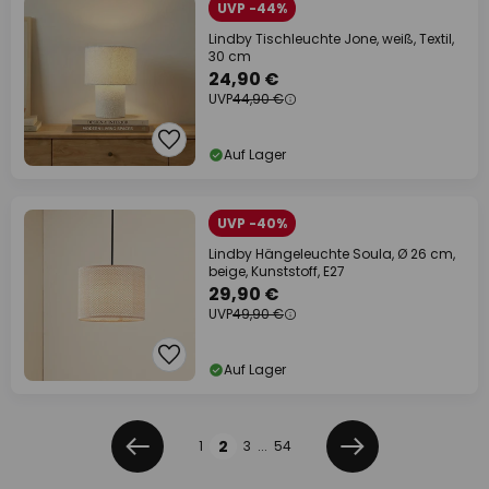
UVP -44%
Lindby Tischleuchte Jone, weiß, Textil,
30 cm
24,90 €
UVP
44,90 €
Auf Lager
UVP -40%
Lindby Hängeleuchte Soula, Ø 26 cm,
beige, Kunststoff, E27
29,90 €
UVP
49,90 €
Auf Lager
Seite
2
1
3
...
54
Zurück
Weiter