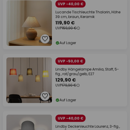
UVP -40,00 €
Lucande Tischleuchte Thalorin, Höhe
39 cm, braun, Keramik
119,90 €
UVP
159,90 €
Auf Lager
UVP -50,00 €
Lindby Hängelampe Amilia, Stoff, 5-
flg., rot/grau/gelb, E27
129,90 €
UVP
179,90 €
Auf Lager
UVP -40,00 €
Lindby Deckenleuchte Laurenz, 3-flg.,