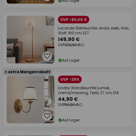
Auf Lager
UVP -80,00 €
Lucande Stehleuchte Jinda, weiß, Holz,
Stoff, 160 cm, E27
149,90 €
UVP
229,90 €
Auf Lager
+ extra Mengenrabatt
UVP -25%
Lindby Wandleuchte Lumiel,
creme/messing, Textil, 27 cm, E14
44,90 €
UVP
59,90 €
Auf Lager