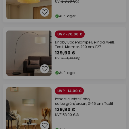
UVP
219,90 €
Auf Lager
UVP -70,00 €
Lindby Bogenlampe Belinda, weiß,
Textil, Marmor, 200 cm, E27
139,90 €
UVP
209,90 €
Auf Lager
UVP -14,00 €
Pendelleuchte Boho,
salbeigrün/braun, Ø 45 cm, Textil
139,90 €
UVP
153,90 €