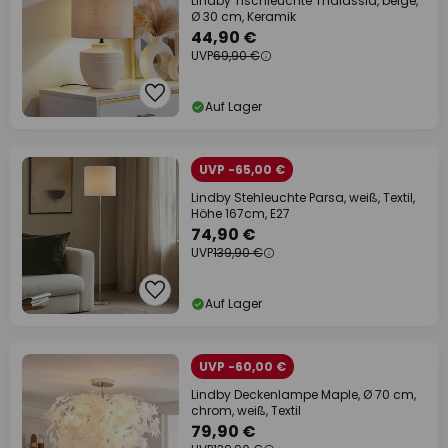
Lindby Tischleuchte Thalassia, beige,
Ø 30 cm, Keramik
44,90 €
UVP
69,90 €
Auf Lager
UVP -65,00 €
Lindby Stehleuchte Parsa, weiß, Textil,
Höhe 167cm, E27
74,90 €
UVP
139,90 €
Auf Lager
UVP -60,00 €
Lindby Deckenlampe Maple, Ø 70 cm,
chrom, weiß, Textil
79,90 €