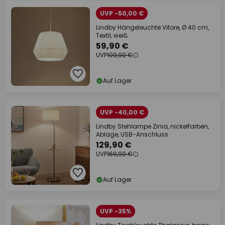
UVP -50,00 €
Lindby Hängeleuchte Vitore, Ø 40 cm,
Textil, weiß
59,90 €
UVP
109,90 €
Auf Lager
UVP -40,00 €
Lindby Stehlampe Zinia, nickelfarben,
Ablage, USB-Anschluss
129,90 €
UVP
169,90 €
Auf Lager
UVP -35%