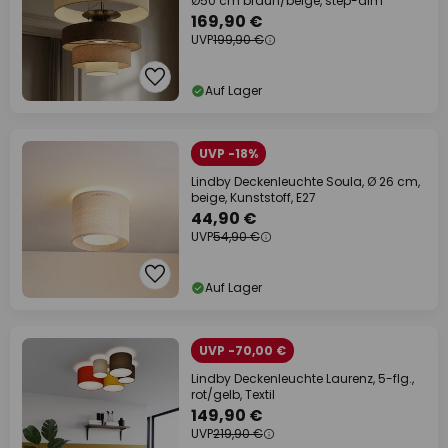
Ø50 cm braun/beige, step-dim
169,90 €
UVP
199,90 €
Auf Lager
UVP -18%
Lindby Deckenleuchte Soula, Ø 26 cm,
beige, Kunststoff, E27
44,90 €
UVP
54,90 €
Auf Lager
UVP -70,00 €
Lindby Deckenleuchte Laurenz, 5-flg.,
rot/gelb, Textil
149,90 €
UVP
219,90 €