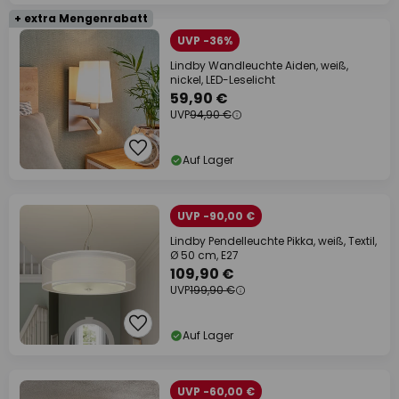
+ extra Mengenrabatt
UVP -36%
Lindby Wandleuchte Aiden, weiß,
nickel, LED-Leselicht
59,90 €
UVP
94,90 €
Auf Lager
UVP -90,00 €
Lindby Pendelleuchte Pikka, weiß, Textil,
Ø 50 cm, E27
109,90 €
UVP
199,90 €
Auf Lager
UVP -60,00 €