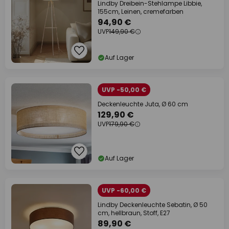
Lindby Dreibein-Stehlampe Libbie,
155cm, Leinen, cremefarben
94,90 €
UVP
149,90 €
Auf Lager
UVP -50,00 €
Deckenleuchte Juta, Ø 60 cm
129,90 €
UVP
179,90 €
Auf Lager
UVP -60,00 €
Lindby Deckenleuchte Sebatin, Ø 50
cm, hellbraun, Stoff, E27
89,90 €