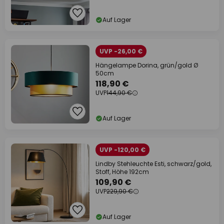
Auf Lager
UVP -26,00 €
Hängelampe Dorina, grün/gold Ø
50cm
118,90 €
UVP
144,90 €
Auf Lager
UVP -120,00 €
Lindby Stehleuchte Esti, schwarz/gold,
Stoff, Höhe 192cm
109,90 €
UVP
229,90 €
Auf Lager