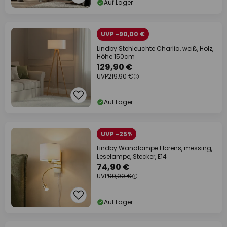
Auf Lager
UVP -90,00 €
Lindby Stehleuchte Charlia, weiß, Holz,
Höhe 150cm
129,90 €
UVP
219,90 €
Auf Lager
UVP -25%
Lindby Wandlampe Florens, messing,
Leselampe, Stecker, E14
74,90 €
UVP
99,90 €
Auf Lager