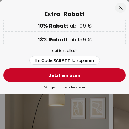
50 Tage kostenlose Retoure
Zum
Sch
Extra-Rabatt
Inhalt
springen
he
10% Rabatt
ab 109 €
Nur
00D 12H 48M 43S
EXTRA 10% ab 109 € & 13% ab 159 €
auf fast alles
13% Rabatt
ab 159 €
Code:
RABATT
kopieren
auf fast alles*
WOW Week:
Bis zu -70%
Ihr Code:
RABATT
kopieren
Innenleuchten
Jetzt einlösen
Deckenleuchten
Wandleuchten
Hängeleuchten
*Ausgenommene Hersteller