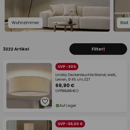
Wohnzimmer
Bad
3222 Artikel
Filter
1
UVP -30%
Lindby Deckenleuchte Mariat, weiß,
Leinen, Ø 45 cm, E27
69,90 €
UVP
99,90 €
Auf Lager
UVP -55,00 €