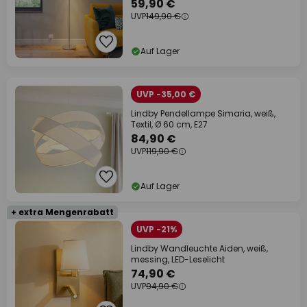
59,90 €
UVP
149,90 €
Auf Lager
UVP -35,00 €
Lindby Pendellampe Simaria, weiß,
Textil, Ø 60 cm, E27
84,90 €
UVP
119,90 €
Auf Lager
+ extra Mengenrabatt
UVP -21%
Lindby Wandleuchte Aiden, weiß,
messing, LED-Leselicht
74,90 €
UVP
94,90 €