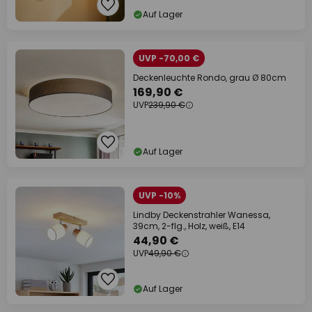
Auf Lager
UVP -70,00 €
Deckenleuchte Rondo, grau Ø 80cm
169,90 €
UVP
239,90 €
Auf Lager
UVP -10%
Lindby Deckenstrahler Wanessa,
39cm, 2-flg., Holz, weiß, E14
44,90 €
UVP
49,90 €
Auf Lager