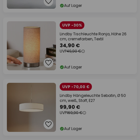
Auf Lager
UVP -30%
Lindby Tischleuchte Ronja, Höhe 26
cm, cremefarben, Textil
34,90 €
UVP
49,90 €
Auf Lager
UVP -70,00 €
Lindby Hängeleuchte Sebatin, Ø 50
cm, weiß, Stoff, E27
99,90 €
UVP
169,90 €
Auf Lager