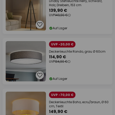
Lindby Stehleuchte Herry, schwarz,
Holz, Dreibein, 153 cm
139,90 €
UVP
149,90 €
Auf Lager
UVP -20,00 €
Deckenleuchte Rondo, grau Ø 60cm
114,90 €
UVP
134,90 €
Auf Lager
UVP -70,00 €
Deckenleuchte Boho, ecru/braun, Ø 60
cm, Textil
149,90 €