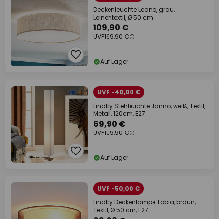
Deckenleuchte Leano, grau,
Leinentextil, Ø 50 cm
109,90 €
UVP
169,90 €
Auf Lager
UVP -40,00 €
Lindby Stehleuchte Janno, weiß, Textil,
Metall, 120cm, E27
69,90 €
UVP
109,90 €
Auf Lager
UVP -50,00 €
Lindby Deckenlampe Tobia, braun,
Textil, Ø 50 cm, E27