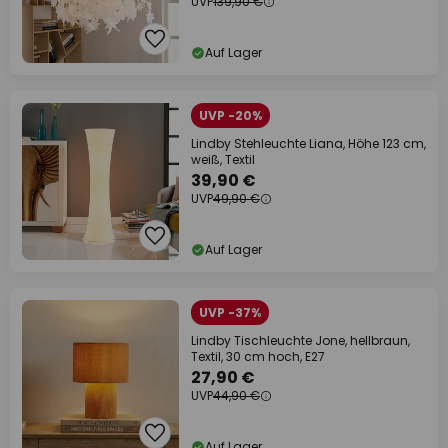
UVP
139,90 €
Auf Lager
UVP -20%
Lindby Stehleuchte Liana, Höhe 123 cm,
weiß, Textil
39,90 €
UVP
49,90 €
Auf Lager
UVP -37%
Lindby Tischleuchte Jone, hellbraun,
Textil, 30 cm hoch, E27
27,90 €
UVP
44,90 €
Auf Lager