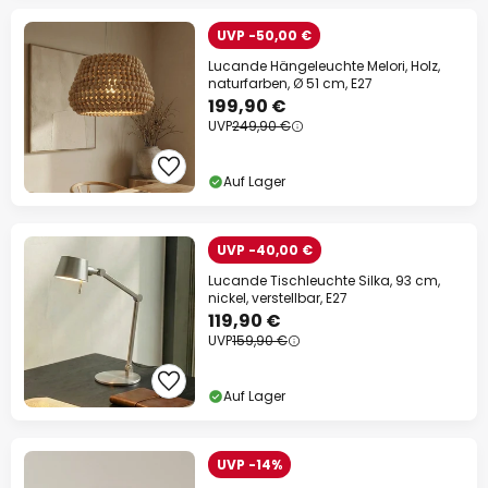
UVP -50,00 €
Lucande Hängeleuchte Melori, Holz,
naturfarben, Ø 51 cm, E27
199,90 €
UVP
249,90 €
Auf Lager
UVP -40,00 €
Lucande Tischleuchte Silka, 93 cm,
nickel, verstellbar, E27
119,90 €
UVP
159,90 €
Auf Lager
UVP -14%