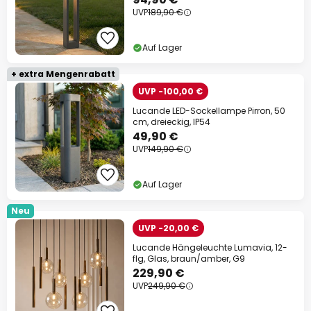
UVP
189,90 €
Auf Lager
+ extra Mengenrabatt
UVP -100,00 €
Lucande LED-Sockellampe Pirron, 50
cm, dreieckig, IP54
49,90 €
UVP
149,90 €
Auf Lager
Neu
UVP -20,00 €
Lucande Hängeleuchte Lumavia, 12-
flg, Glas, braun/amber, G9
229,90 €
UVP
249,90 €