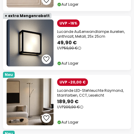
Auf Lager
+ extra Mengenrabatt
UVP -16%
Lucande Außenwandlampe Aurelien,
anthrazit, Metall, 25x 25cm
49,90 €
UVP
59,90 €
Auf Lager
Neu
UVP -20,00 €
Lucande LED-Stehleuchte Raymond,
titanfarben, CCT, Leselicht
189,90 €
UVP
209,90 €
Auf Lager
Neu