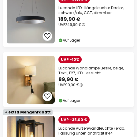
Lucande LED-Hängeleuchte Daelor,
schwarz/alu, CCT, dimmbar
189,90 €
UVP
249,90 €
Auf Lager
UVP -10%
Lucande Wandlampe Lieske, beige,
Textil, E27, LED-Leselicht
89,90 €
UVP
99,90 €
Auf Lager
+ extra Mengenrabatt
UVP -35,00 €
Lucande Außenwandleuchte Ferda,
Fassung unten anthrazit IP44