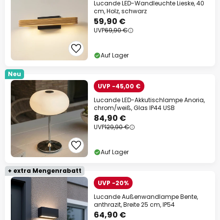
Lucande LED-Wandleuchte Lieske, 40
cm, Holz, schwarz
59,90 €
UVP
69,90 €
Auf Lager
Neu
UVP -45,00 €
Lucande LED-Akkutischlampe Anoria,
chrom/weiß, Glas IP44 USB
84,90 €
UVP
129,90 €
Auf Lager
+ extra Mengenrabatt
UVP -20%
Lucande Außenwandlampe Bente,
anthrazit, Breite 25 cm, IP54
64,90 €