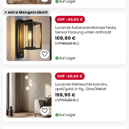
Auf Lager
+ extra Mengenrabatt
UVP -40,00 €
Lucande Außenwandlampe Ferda,
Sensor Fassung unten anthrazit
109,90 €
UVP
149,90 €
Auf Lager
UVP -20,00 €
Lucande Stehleuchte Isandro,
opal/gold, 4-flg., Glas/Metall
159,90 €
UVP
179,90 €
Auf Lager