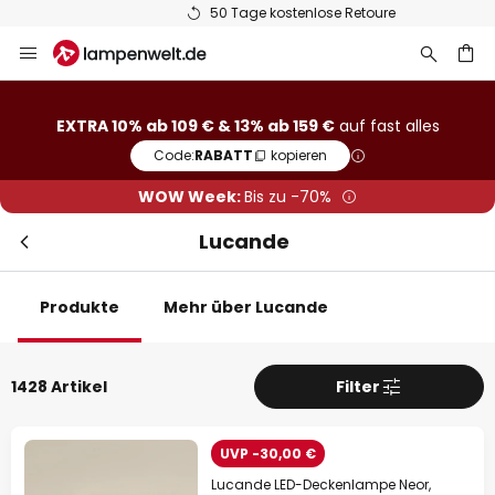
50 Tage kostenlose Retoure
Zum
Sch
Extra-Rabatt
Inhalt
springen
he
10% Rabatt
ab 109 €
EXTRA 10% ab 109 € & 13% ab 159 €
auf fast alles
13% Rabatt
ab 159 €
Code:
RABATT
kopieren
auf fast alles*
WOW Week:
Bis zu -70%
Ihr Code:
RABATT
kopieren
Lucande
Jetzt einlösen
Produkte
Mehr über Lucande
*Ausgenommene Hersteller
1428 Artikel
Filter
UVP -30,00 €
Lucande LED-Deckenlampe Neor,