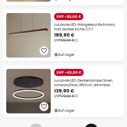
UVP -30,00 €
Lucande LED-Hängeleuchte Emara,
holz dunkel, Eiche, CCT
189,90 €
UVP
219,90 €
Auf Lager
UVP -40,00 €
Lucande LED-Deckenlampe Orven,
schwarz/Holz, Ø50cm, dimmbar
139,90 €
UVP
179,90 €
Auf Lager
Seite