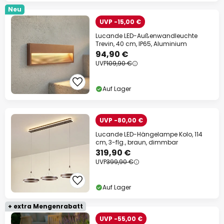
Neu
UVP -15,00 €
Lucande LED-Außenwandleuchte
Trevin, 40 cm, IP65, Aluminium
94,90 €
UVP
109,90 €
Auf Lager
UVP -80,00 €
Lucande LED-Hängelampe Kolo, 114
cm, 3-flg., braun, dimmbar
319,90 €
UVP
399,90 €
Auf Lager
+ extra Mengenrabatt
UVP -55,00 €