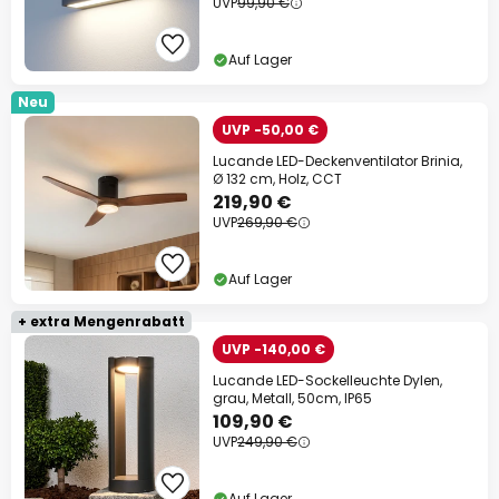
UVP
99,90 €
Auf Lager
Neu
UVP -50,00 €
Lucande LED-Deckenventilator Brinia,
Ø 132 cm, Holz, CCT
219,90 €
UVP
269,90 €
Auf Lager
+ extra Mengenrabatt
UVP -140,00 €
Lucande LED-Sockelleuchte Dylen,
grau, Metall, 50cm, IP65
109,90 €
UVP
249,90 €
Auf Lager