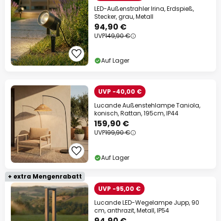
LED-Außenstrahler Irina, Erdspieß,
Stecker, grau, Metall
94,90 €
UVP
149,90 €
Auf Lager
UVP -40,00 €
Lucande Außenstehlampe Taniola,
konisch, Rattan, 195cm, IP44
159,90 €
UVP
199,90 €
Auf Lager
+ extra Mengenrabatt
UVP -95,00 €
Lucande LED-Wegelampe Jupp, 90
cm, anthrazit, Metall, IP54
94,90 €