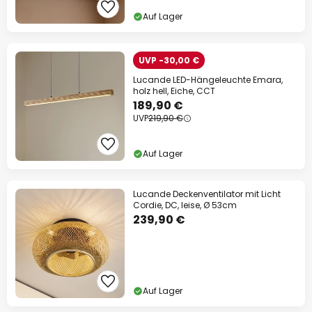
Auf Lager
UVP -30,00 €
Lucande LED-Hängeleuchte Emara,
holz hell, Eiche, CCT
189,90 €
UVP
219,90 €
Auf Lager
Lucande Deckenventilator mit Licht
Cordie, DC, leise, Ø 53cm
239,90 €
Auf Lager