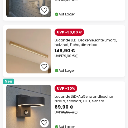
Auf Lager
UVP -30,00 €
Lucande LED-Deckenleuchte Emara,
holz hell, Eiche, dimmbar
149,90 €
UVP
179,90 €
Auf Lager
Neu
UVP -30%
Lucande LED-Außenwandleuchte
Nirella, schwarz, CCT, Sensor
69,90 €
UVP
99,90 €
Auf Lager