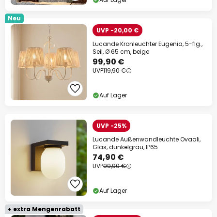
Neu
UVP -20,00 €
Lucande Kronleuchter Eugenia, 5-flg.,
Seil, Ø 65 cm, beige
99,90 €
UVP
119,90 €
Auf Lager
UVP -25%
Lucande Außenwandleuchte Ovaali,
Glas, dunkelgrau, IP65
74,90 €
UVP
99,90 €
Auf Lager
+ extra Mengenrabatt