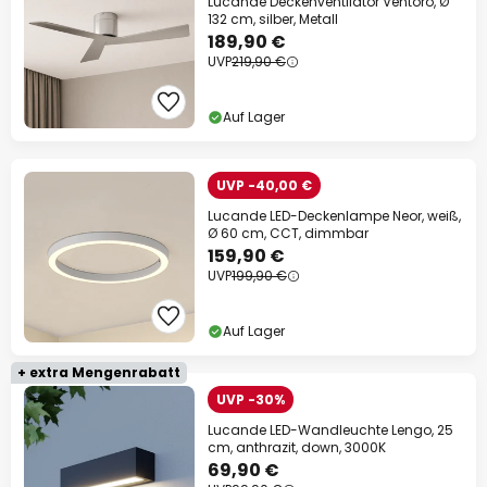
Lucande Deckenventilator Ventoro, Ø
132 cm, silber, Metall
189,90 €
UVP
219,90 €
Auf Lager
UVP -40,00 €
Lucande LED-Deckenlampe Neor, weiß,
Ø 60 cm, CCT, dimmbar
159,90 €
UVP
199,90 €
Auf Lager
+ extra Mengenrabatt
UVP -30%
Lucande LED-Wandleuchte Lengo, 25
cm, anthrazit, down, 3000K
69,90 €