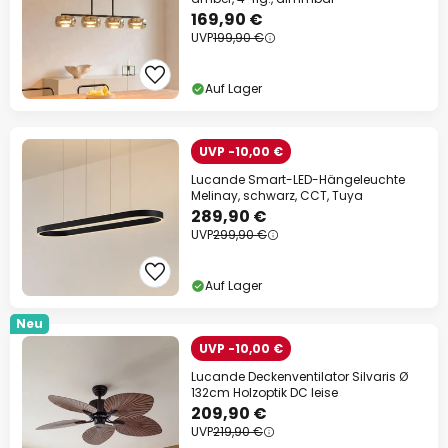
169,90 €
UVP
199,90 €
Auf Lager
UVP -10,00 €
Lucande Smart-LED-Hängeleuchte
Melinay, schwarz, CCT, Tuya
289,90 €
UVP
299,90 €
Auf Lager
Neu
UVP -10,00 €
Lucande Deckenventilator Silvaris Ø
132cm Holzoptik DC leise
209,90 €
UVP
219,90 €