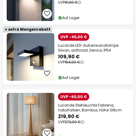
UVP
81,90 €
Auf Lager
+ extra Mengenrabatt
UVP -45,00 €
Lucande LED-Außenwandlampe
Silvan, anthrazit, Sensor, IP54
109,90 €
UVP
154,90 €
Auf Lager
UVP -60,00 €
Lucande Stehleuchte Fabrena,
naturfarben, Bambus, Höhe 138cm
219,90 €
UVP
279,90 €