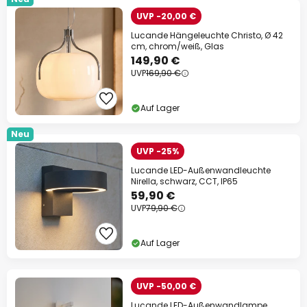
UVP -20,00 €
Lucande Hängeleuchte Christo, Ø 42
cm, chrom/weiß, Glas
149,90 €
UVP
169,90 €
Auf Lager
Neu
UVP -25%
Lucande LED-Außenwandleuchte
Nirella, schwarz, CCT, IP65
59,90 €
UVP
79,90 €
Auf Lager
UVP -50,00 €
Lucande LED-Außenwandlampe