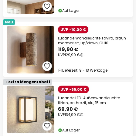
Auf Lager
Neu
UVP -10,00 €
Lucande Wandleuchte Tavira, braun
marmoriert, up/down, GU10
119,90 €
UVP
129,90 €
Lieferzeit: 9 - 13 Werktage
+ extra Mengenrabatt
UVP -65,00 €
Lucande LED-Außenwandleuchte
Ilirian, anthrazit, Alu, 15 cm
69,90 €
UVP
134,90 €
Auf Lager