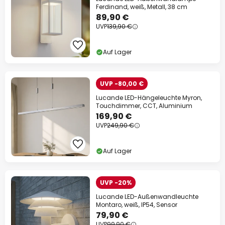
Ferdinand, weiß, Metall, 38 cm
89,90 €
UVP
139,90 €
Auf Lager
UVP -80,00 €
Lucande LED-Hängeleuchte Myron,
Touchdimmer, CCT, Aluminium
169,90 €
UVP
249,90 €
Auf Lager
UVP -20%
Lucande LED-Außenwandleuchte
Montaro, weiß, IP54, Sensor
79,90 €
UVP
99,90 €