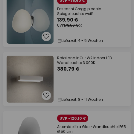
UVP -38,60 €
Foscarini Gregg piccola
Spiegelleuchte weiß
139,90 €
UVP
178,50 €
Lieferzeit: 4 - 5 Wochen
Rotaliana InOut W2 Indoor LED-
Wandleuchte 3.000K
380,79 €
Lieferzeit: 8 - 11 Wochen
UVP -120,10 €
Artemide Itka Glas-Wandleuchte IP65
Ø 50 cm