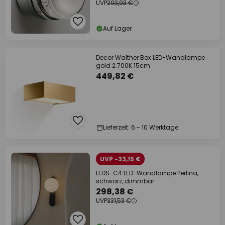
UVP
293,93 €
Auf Lager
Decor Walther Box LED-Wandlampe
gold 2.700K 15cm
449,82 €
Lieferzeit: 6 - 10 Werktage
UVP -33,15 €
LEDS-C4 LED-Wandlampe Perlina,
schwarz, dimmbar
298,38 €
UVP
331,53 €