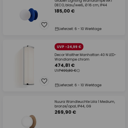
Globen Lighting Wandlampe ART
DECO, blau/weiß, Ø 16 cm, IP44
185,00 €
Lieferzeit: 6 - 10 Werktage
UVP -24,99 €
Decor Walther Manhattan 40 N LED-
Wandlampe chrom
474,81 €
UVP
499,80 €
Lieferzeit: 6 - 10 Werktage
Nuura Wandleuchte Liila 1 Medium,
bronze/opal, IP44, G9
269,90 €