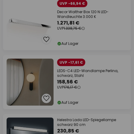
UVP -66,94 €
Decor Walther Box 120 N LED-
Wandleuchte 3.000 K
1.271,81 €
UVP
1.338,75 €
Auf Lager
UVP -17,61 €
LEDS-C4 LED-Wandlampe Perlina,
schwarz, Stahl
158,56 €
UVP
176,17 €
Auf Lager
Helestra Lado LED-Spiegellampe
schwarz 90 cm
230,85 €