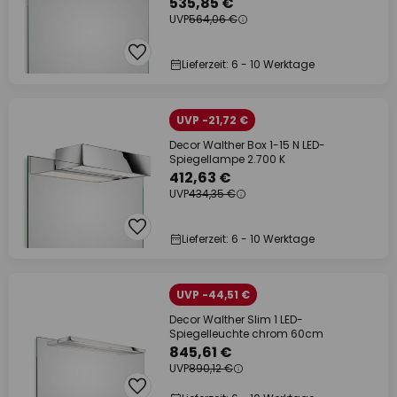
535,85 €
UVP
564,06 €
Lieferzeit: 6 - 10 Werktage
UVP -21,72 €
Decor Walther Box 1-15 N LED-
Spiegellampe 2.700 K
412,63 €
UVP
434,35 €
Lieferzeit: 6 - 10 Werktage
UVP -44,51 €
Decor Walther Slim 1 LED-
Spiegelleuchte chrom 60cm
845,61 €
UVP
890,12 €