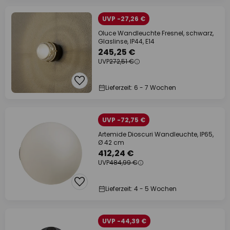
UVP -27,26 €
Oluce Wandleuchte Fresnel, schwarz,
Glaslinse, IP44, E14
245,25 €
UVP
272,51 €
Lieferzeit: 6 - 7 Wochen
UVP -72,75 €
Artemide Dioscuri Wandleuchte, IP65,
Ø 42 cm
412,24 €
UVP
484,99 €
Lieferzeit: 4 - 5 Wochen
UVP -44,39 €