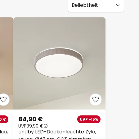
84,90 €
0 €
UVP -15%
UVP
99,90 €
ua,
Lindby LED-Deckenleuchte Zylo,