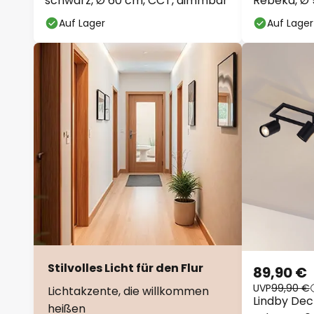
schwarz, Ø 60 cm, CCT, dimmbar
Rebeka, Ø 
Fernbedie
Auf Lager
Auf Lager
Stilvolles Licht für den Flur
89,90 €
UVP
99,90 €
Lichtakzente, die willkommen
Lindby Dec
heißen