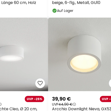
 Länge 60 cm, Holz
beige, 6-flg., Metall, GU10
Auf Lager
39,90 €
UVP -25%
UVP -
UVP
44,90 €
hte Cleo, Ø 20 cm,
Arcchio Downlight Nieva, GX53