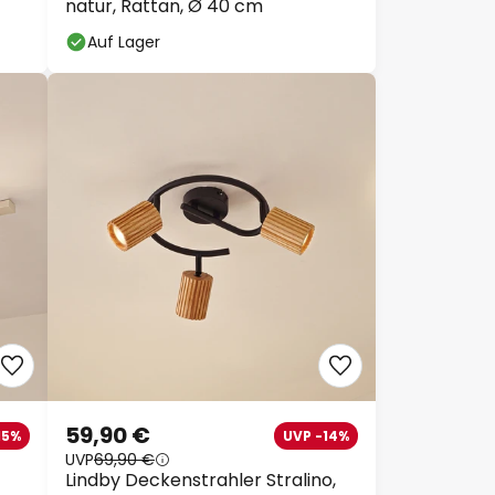
natur, Rattan, Ø 40 cm
Auf Lager
59,90 €
15%
UVP -14%
UVP
69,90 €
Lindby Deckenstrahler Stralino,