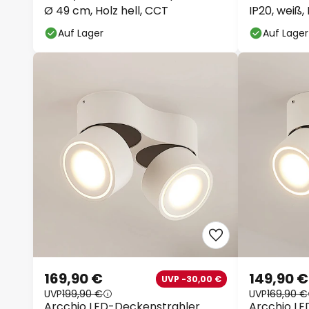
Ø 49 cm, Holz hell, CCT
IP20, weiß,
Auf Lager
Auf Lager
169,90 €
149,90 €
UVP -30,00 €
UVP
199,90 €
UVP
169,90 €
Arcchio LED-Deckenstrahler
Arcchio LE