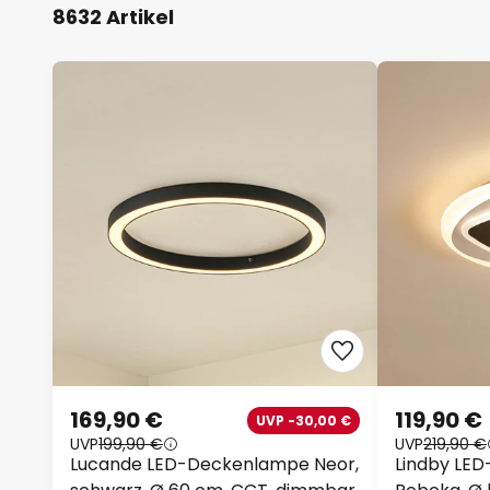
8632 Artikel
169,90 €
119,90 €
UVP -30,00 €
UVP
199,90 €
UVP
219,90 €
Lucande LED-Deckenlampe Neor,
Lindby LE