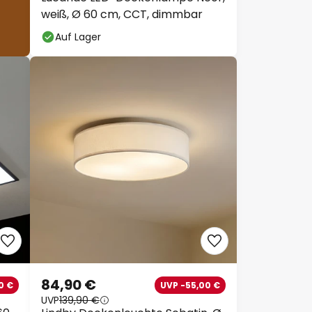
weiß, Ø 60 cm, CCT, dimmbar
Auf Lager
84,90 €
0 €
UVP -55,00 €
UVP
139,90 €