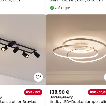
50 cm, CCT,
weiß/holz hell, CCT, Ø 50 cm
nung
Auf Lager
139,90 €
UVP -10%
UVP -60,0
UVP
199,90 €
kenstrahler Bravius,
Lindby LED-Deckenlampe Joli