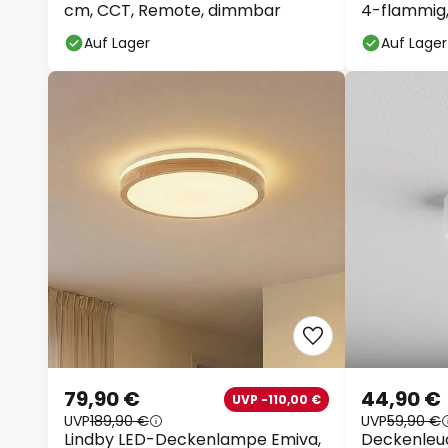
cm, CCT, Remote, dimmbar
4-flammig,
Auf Lager
Auf Lager
79,90 €
44,90 €
UVP -110,00 €
UVP
189,90 €
UVP
59,90 €
Lindby LED-Deckenlampe Emiva,
Deckenleuc