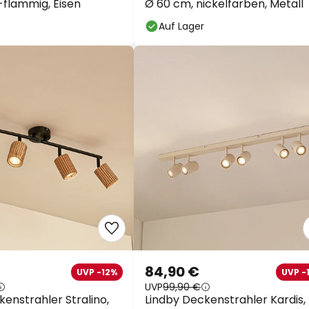
-flammig, Eisen
Ø 60 cm, nickelfarben, Metall
Auf Lager
84,90 €
UVP -12%
UVP -
UVP
99,90 €
enstrahler Stralino,
Lindby Deckenstrahler Kardis,