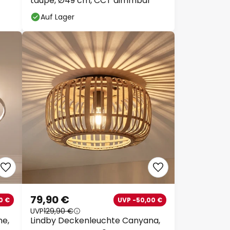
taupe, Ø49 cm, CCT dimmbar
Auf Lager
79,90 €
0 €
UVP -50,00 €
UVP
129,90 €
ne,
Lindby Deckenleuchte Canyana,