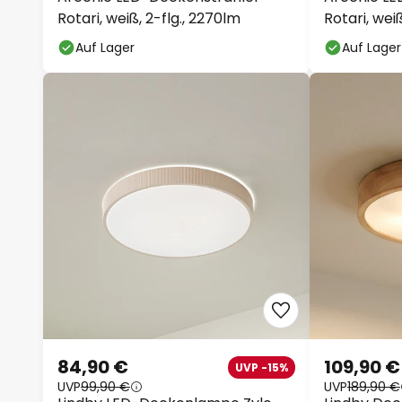
Rotari, weiß, 2-flg., 2270lm
Rotari, weiß
Auf Lager
Auf Lager
84,90 €
109,90 €
UVP -15%
UVP
99,90 €
UVP
189,90 €