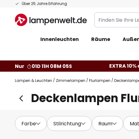
Zum
Über 25 Jahre Erfahrung
Inhalt
Finden
springen
Sie
Ihre
Innenleuchten
Räume
Außen
Leuchte...
EXTRA 10% a
Nur
01D 11H 08M 04S
Lampen & Leuchten
Zimmerlampen
Flurlampen
Deckenlampe
Deckenlampen Flu
Farbe
Stilrichtung
Raum
Mat