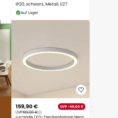
IP20, schwarz, Metall, E27
Auf Lager
159,90 €
UVP -40,00 €
UVP
199,90 €
Lucande LED-Deckenlampe Neor,