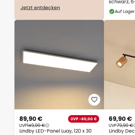
schwarz, 6
Jetzt entdecken
Auf Lager
89,90 €
69,90 €
UVP -60,00 €
UVP
149,90 €
UVP
79,90 €
Lindby LED-Panel Luay, 120 x 30
Lindby Deck