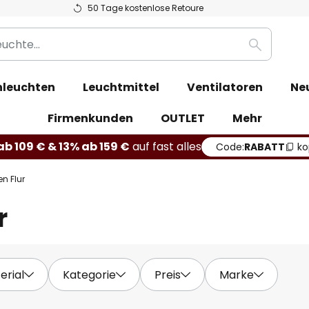
50 Tage kostenlose Retoure
Suche
leuchten
Leuchtmittel
Ventilatoren
Ne
Firmenkunden
OUTLET
Mehr
b 109 € & 13% ab 159 €
auf fast alles
Code:
RABATT
ko
n Flur
r
erial
Kategorie
Preis
Marke