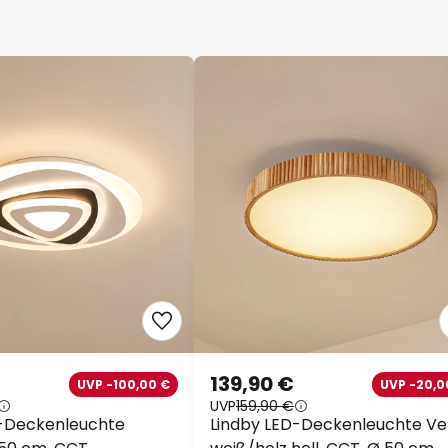
139,90 €
UVP -100,00 €
UVP -20,0
UVP
159,90 €
D-Deckenleuchte
Lindby LED-Deckenleuchte Vel