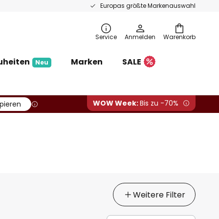
Europas größte Markenauswahl
Service
Anmelden
Warenkorb
uheiten
Marken
SALE
Neu
WOW Week:
Bis zu -70%
pieren
Weitere Filter