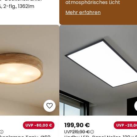
atmosphärisches Licht
, 2-flg., 1362lm
Mehr erfahren
199,90 €
UVP -80,00 €
UVP -20,0
UVP
219,90 €