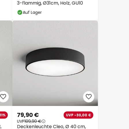
3-flammig, Ø31cm, Holz, GU10
Auf Lager
79,90 €
11%
UVP -30,00 €
UVP
109,90 €
,
Deckenleuchte Cleo, Ø 40 cm,