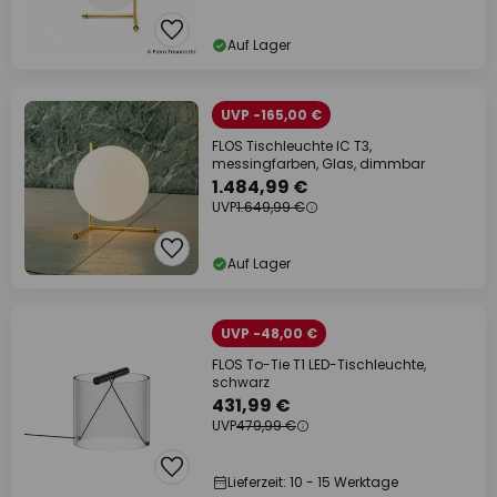
Auf Lager
UVP -165,00 €
FLOS Tischleuchte IC T3,
messingfarben, Glas, dimmbar
1.484,99 €
UVP
1.649,99 €
Auf Lager
UVP -48,00 €
FLOS To-Tie T1 LED-Tischleuchte,
schwarz
431,99 €
UVP
479,99 €
Lieferzeit: 10 - 15 Werktage