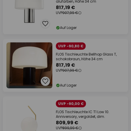
alufarben, Höhe 34 cm
817,19 €
UVP
907,99 €
Auf Lager
UVP -90,80 €
FLOS Tischleuchte Bellhop Glass T,
schokobraun, Höhe 34 cm
817,19 €
UVP
907,99 €
Auf Lager
UVP -90,00 €
FLOS Tischleuchte IC T1 Low 10.
Anniversary, vergoldet, dim.
809,99 €
UVP
899,99 €