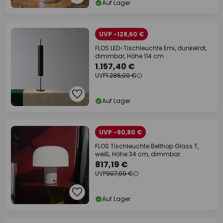
Auf Lager
UVP -128,60 €
FLOS LED-Tischleuchte Emi, dunkelrot,
dimmbar, Höhe 114 cm
1.157,40 €
UVP
1.286,00 €
Auf Lager
UVP -90,80 €
FLOS Tischleuchte Bellhop Glass T,
weiß, Höhe 34 cm, dimmbar
817,19 €
UVP
907,99 €
Auf Lager