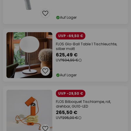
Auf Lager
UVP -69,50 €
FLOS Glo-Ball Table 1 Tischleuchte,
silber matt
625,49 €
UVP
694,99 €
Auf Lager
UVP -29,50 €
FLOS Bilboquet Tischlampe, rot,
drehbar, GU10-LED
265,50 €
UVP
295,00 €