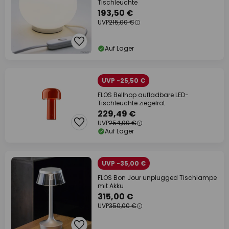
Tischleuchte
193,50 €
UVP
215,00 €
Auf Lager
UVP -25,50 €
FLOS Bellhop aufladbare LED-
Tischleuchte ziegelrot
229,49 €
UVP
254,99 €
Auf Lager
UVP -35,00 €
FLOS Bon Jour unplugged Tischlampe
mit Akku
315,00 €
UVP
350,00 €