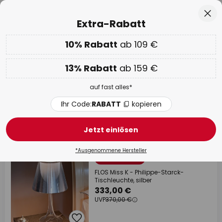
50 Tage kostenlose Retoure
Zum
Sch
Extra-Rabatt
Inhalt
springen
he
10% Rabatt
ab 109 €
EXTRA 10% ab 109 € & 13% ab 159 €
auf fast alles
Code:
RABATT
kopieren
13% Rabatt
ab 159 €
WOW Week:
Bis zu -70%
auf fast alles*
FLOS Nachttischlampen
Ihr Code:
RABATT
kopieren
61 Artikel
Filter
1
Jetzt einlösen
*Ausgenommene Hersteller
UVP -37,00 €
FLOS Miss K - Philippe-Starck-
Tischleuchte, silber
333,00 €
UVP
370,00 €