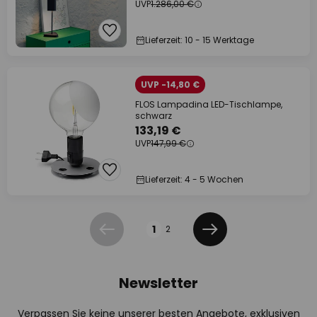
UVP
1.286,00 €
Lieferzeit: 10 - 15 Werktage
UVP -14,80 €
FLOS Lampadina LED-Tischlampe,
schwarz
133,19 €
UVP
147,99 €
Lieferzeit: 4 - 5 Wochen
Seite
1
2
Zurück
Weiter
Newsletter
Verpassen Sie keine unserer besten Angebote, exklusiven