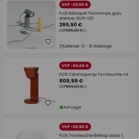
UVP -29,50 €
FLOS Bilboquet Tischlampe, grün,
drehbar, GU10-LED
265,50 €
UVP
295,00 €
Lieferzeit: 10 - 15 Werktage
UVP -90,00 €
FLOS Céramique Up Tischleuchte, rot
809,99 €
UVP
899,99 €
Auf Lager
UVP -90,80 €
FLOS Tischleuchte Bellhop Glass T,