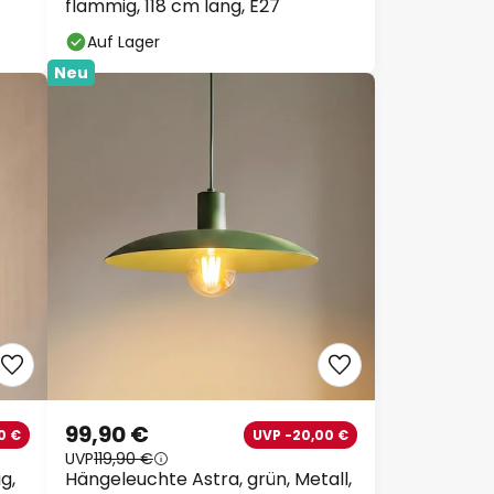
flammig, 118 cm lang, E27
Auf Lager
Neu
99,90 €
0 €
UVP -20,00 €
UVP
119,90 €
g,
Hängeleuchte Astra, grün, Metall,