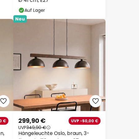
Ø 41 cm, E27
Auf Lager
Neu
299,90 €
0 €
UVP -50,00 €
UVP
349,90 €
n,
Hängeleuchte Oslo, braun, 3-