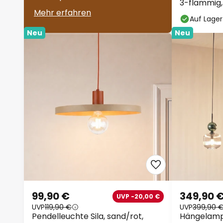
3-flammig, 
Mehr erfahren
Auf Lager
Neu
Neu
99,90 €
349,90 
UVP -20,00 €
UVP
119,90 €
UVP
399,90 
Pendelleuchte Sila, sand/rot,
Hängelamp