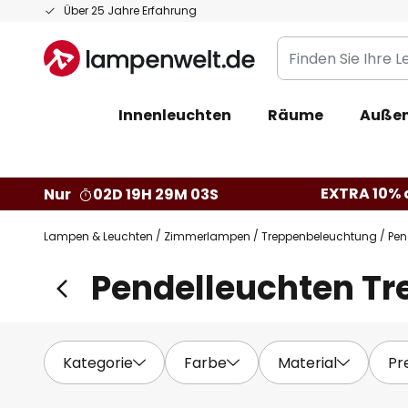
Zum
Über 25 Jahre Erfahrung
Inhalt
Finden
springen
Sie
Ihre
Innenleuchten
Räume
Außen
Leuchte...
EXTRA 10% a
Nur
02D 19H 29M 01S
Lampen & Leuchten
Zimmerlampen
Treppenbeleuchtung
Pen
Pendelleuchten T
Kategorie
Farbe
Material
Pr