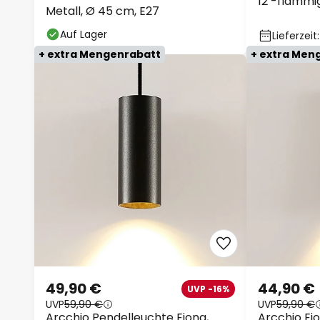
12 -flammi
Metall, Ø 45 cm, E27
Auf Lager
Lieferzeit
+ extra Mengenrabatt
+ extra Men
49,90 €
44,90 €
UVP -16%
UVP
59,90 €
UVP
59,90 €
Arcchio Pendelleuchte Ejona,
Arcchio Ej