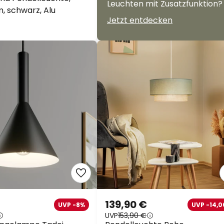
Leuchten mit Zusatzfunktion?
, schwarz, Alu
Jetzt entdecken
139,90 €
UVP -8%
UVP -14,0
UVP
153,90 €