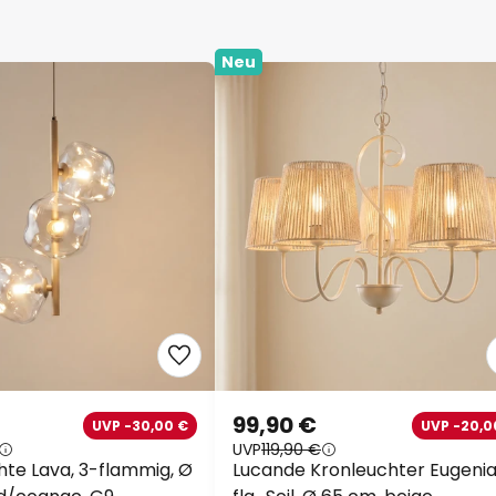
Neu
99,90 €
UVP -30,00 €
UVP -20,0
UVP
119,90 €
te Lava, 3-flammig, Ø
Lucande Kronleuchter Eugenia