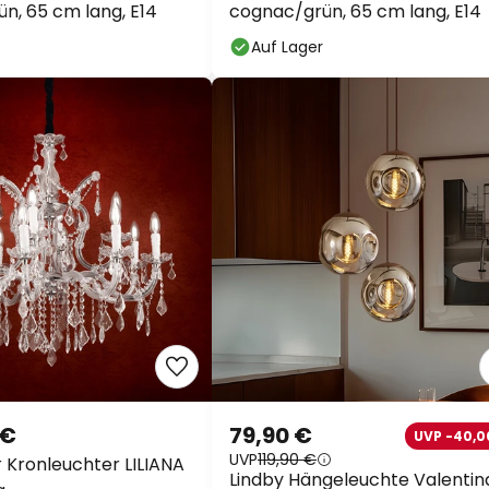
n, 65 cm lang, E14
cognac/grün, 65 cm lang, E14
Auf Lager
 €
79,90 €
UVP -40,0
UVP
119,90 €
r Kronleuchter LILIANA
Lindby Hängeleuchte Valentin