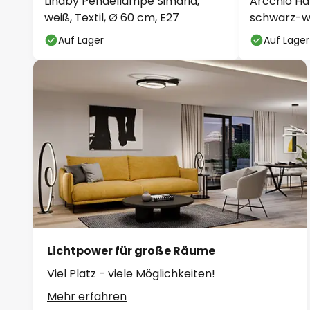
Lindby Pendellampe Simaria,
Arcchio Hä
weiß, Textil, Ø 60 cm, E27
schwarz-we
E27
Auf Lager
Auf Lager
Lichtpower für große Räume
Viel Platz - viele Möglichkeiten!
Mehr erfahren