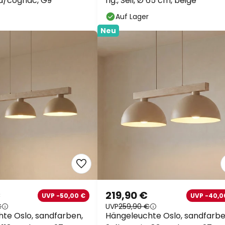
d/cognac, G9
flg., Seil, Ø 65 cm, beige
Auf Lager
Neu
€
219,90 €
UVP -50,00 €
UVP -40,0
€
UVP
259,90 €
te Oslo, sandfarben,
Hängeleuchte Oslo, sandfarbe