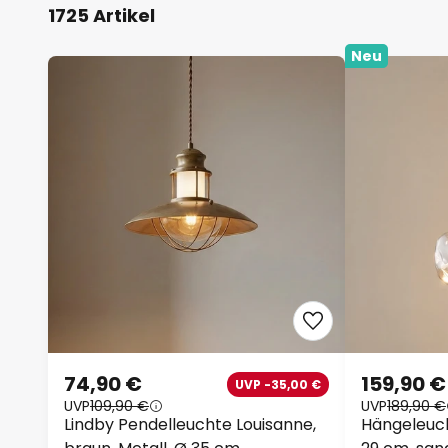
1725 Artikel
Neu
74,90 €
159,90 €
UVP -35,00 €
UVP
109,90 €
UVP
189,90 €
Lindby Pendelleuchte Louisanne,
Hängeleuch