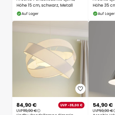
Höhe 15 cm, schwarz, Metall
Höhe 35 cm
Auf Lager
Auf Lager
84,90 €
54,90 €
UVP -35,00 €
UVP
119,90 €
UVP
59,90 €