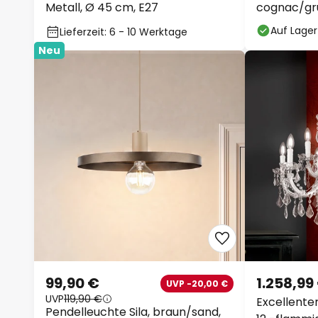
Metall, Ø 45 cm, E27
cognac/grü
Auf Lager
Lieferzeit: 6 - 10 Werktage
Neu
99,90 €
1.258,99
UVP -20,00 €
UVP
119,90 €
Excellente
Pendelleuchte Sila, braun/sand,