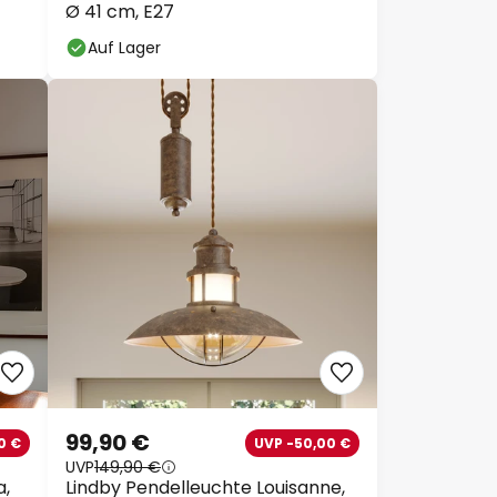
Ø 41 cm, E27
Auf Lager
99,90 €
0 €
UVP -50,00 €
UVP
149,90 €
a,
Lindby Pendelleuchte Louisanne,