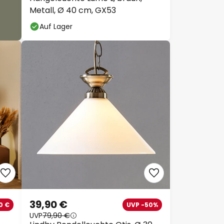
Metall, Ø 40 cm, GX53
Auf Lager
39,90 €
0 €
UVP -50%
UVP
79,90 €