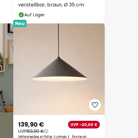
verstellbar, braun, Ø 35 cm
Auf Lager
Neu
139,90 €
UVP -20,00 €
UVP
159,90 €
Hängeleuchte Lume L, braun,