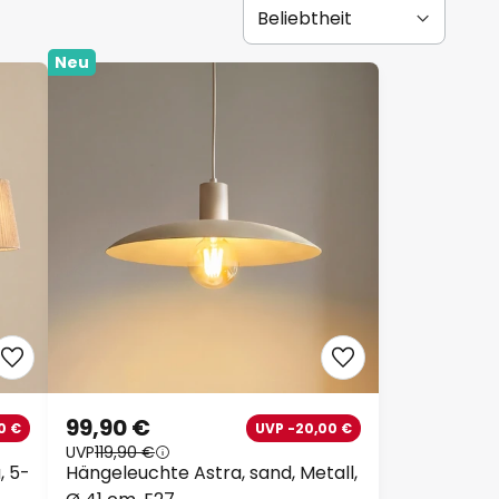
Neu
99,90 €
0 €
UVP -20,00 €
UVP
119,90 €
, 5-
Hängeleuchte Astra, sand, Metall,