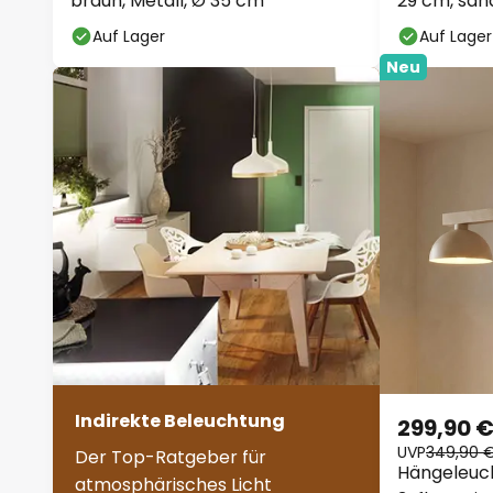
braun, Metall, Ø 35 cm
29 cm, san
Auf Lager
Auf Lager
Neu
Indirekte Beleuchtung
299,90 
UVP
349,90 
Der Top-Ratgeber für
Hängeleuch
atmosphärisches Licht