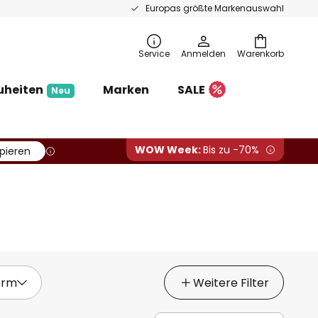
Europas größte Markenauswahl
Service
Anmelden
Warenkorb
uheiten
Marken
SALE
Neu
WOW Week:
Bis zu -70%
pieren
orm
Weitere Filter