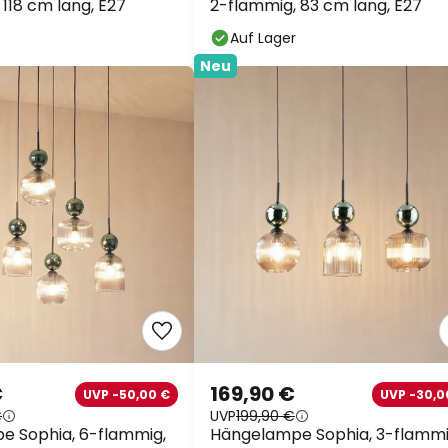
118 cm lang, E27
2-flammig, 83 cm lang, E27
Auf Lager
Neu
€
169,90 €
UVP -50,00 €
UVP -30,0
€
UVP
199,90 €
e Sophia, 6-flammig,
Hängelampe Sophia, 3-flammi