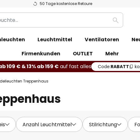
50 Tage kostenlose Retoure
Suche
leuchten
Leuchtmittel
Ventilatoren
Ne
Firmenkunden
OUTLET
Mehr
b 109 € & 13% ab 159 €
auf fast alles
Code:
RABATT
ko
delleuchten Treppenhaus
reppenhaus
eis
Anzahl Leuchtmittel
Stilrichtung
F