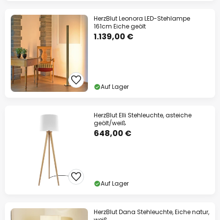
HerzBlut Leonora LED-Stehlampe
161cm Eiche geölt
1.139,00 €
Auf Lager
HerzBlut Elli Stehleuchte, asteiche
geölt/weiß
648,00 €
Auf Lager
HerzBlut Dana Stehleuchte, Eiche natur,
weiß