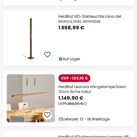
HerzBlut LED-Stehleuchte Lana del
bronco, Holz, dimmbar
1.558,99 €
Auf Lager
UVP -103,10 €
HerzBlut Leonora Hängelampe Down
121cm Eiche natur
1.149,90 €
UVP
1.253,00 €
Lieferzeit: 13 - 18 Werktage
HerzBlut LED-Hängelampe Leonora, 85