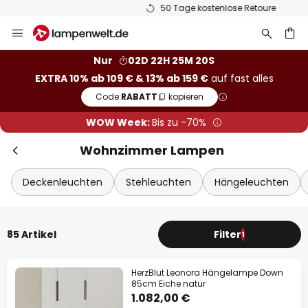
50 Tage kostenlose Retoure
Zum
Sch
Extra-Rabatt
Inhalt
springen
he
10% Rabatt
ab 109 €
Nur
02D 22H 25M 19S
EXTRA 10% ab 109 € & 13% ab 159 €
auf fast alles
13% Rabatt
ab 159 €
Code:
RABATT
kopieren
auf fast alles*
WOW Week:
Bis zu -70%
Ihr Code:
RABATT
kopieren
Wohnzimmer Lampen
Jetzt einlösen
Deckenleuchten
Stehleuchten
Hängeleuchten
*Ausgenommene Hersteller
85 Artikel
Filter
1
HerzBlut Leonora Hängelampe Down
85cm Eiche natur
1.082,00 €