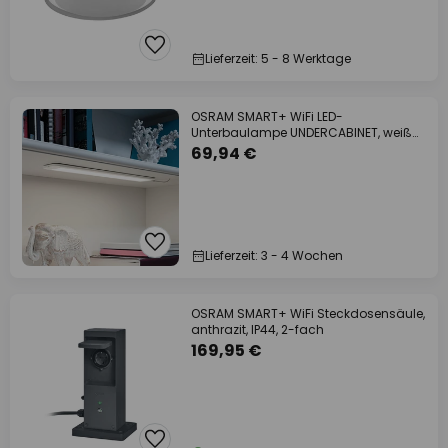
Lieferzeit: 5 - 8 Werktage
OSRAM SMART+ WiFi LED-
Unterbaulampe UNDERCABINET, weiß
50 cm
69,94 €
Lieferzeit: 3 - 4 Wochen
OSRAM SMART+ WiFi Steckdosensäule,
anthrazit, IP44, 2-fach
169,95 €