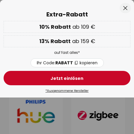
50 Tage kostenlose Retoure
Zum
Sch
Extra-Rabatt
Inhalt
springen
he
10% Rabatt
ab 109 €
EXTRA 10% ab 109 € & 13% ab 159 €
auf fast alles
Code:
RABATT
kopieren
13% Rabatt
ab 159 €
WOW Week:
Bis zu -70%
auf fast alles*
Smart Home
Ihr Code:
RABATT
kopieren
Beleuchtung
Außenbeleuchtung
Leuchtmittel
Jetzt einlösen
*Ausgenommene Hersteller