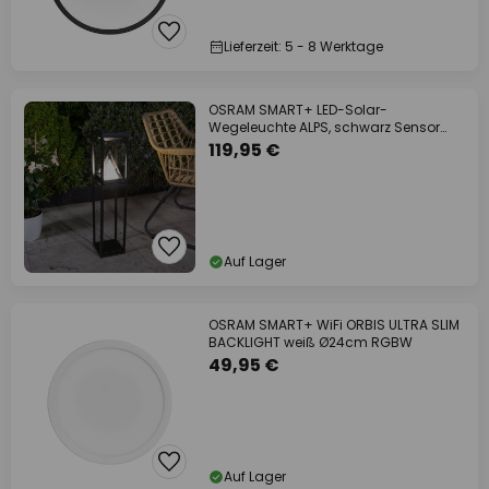
Lieferzeit: 5 - 8 Werktage
OSRAM SMART+ LED-Solar-
Wegeleuchte ALPS, schwarz Sensor
IP44
119,95 €
Auf Lager
OSRAM SMART+ WiFi ORBIS ULTRA SLIM
BACKLIGHT weiß Ø24cm RGBW
49,95 €
Auf Lager