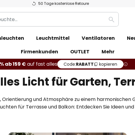
50 Tage kostenlose Retoure
Suche
leuchten
Leuchtmittel
Ventilatoren
Ne
Firmenkunden
OUTLET
Mehr
% ab 159 €
auf fast alles
Code:
RABATT
kopieren
es Licht für Garten, Ter
, Orientierung und Atmosphäre zu einem harmonischen G
 Leuchten für Terrasse und Balkon: Entdecken Sie Ideen u