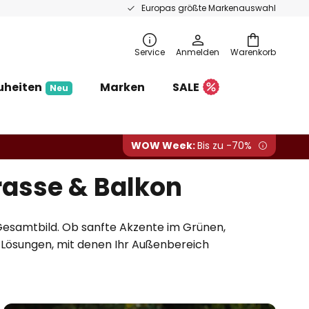
Europas größte Markenauswahl
Service
Anmelden
Warenkorb
uheiten
Marken
SALE
Neu
WOW Week:
Bis zu -70%
rasse & Balkon
esamtbild. Ob sanfte Akzente im Grünen,
nd Lösungen, mit denen Ihr Außenbereich