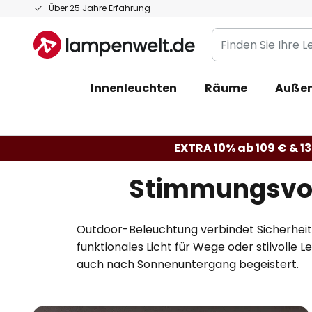
Zum
Über 25 Jahre Erfahrung
Inhalt
Finden
springen
Sie
Ihre
Innenleuchten
Räume
Außen
Leuchte...
EXTRA 10% ab 109 € & 13
Stimmungsvoll
Outdoor-Beleuchtung verbindet Sicherheit
funktionales Licht für Wege oder stilvolle
auch nach Sonnenuntergang begeistert.