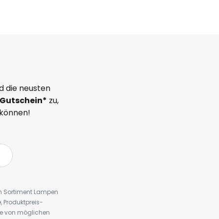
d die neusten
Gutschein*
zu,
 können!
em Sortiment Lampen
 Produktpreis-
te von möglichen