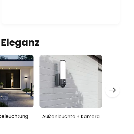
 Eleganz
beleuchtung
Außenleuchte + Kamera
Beleuch
C