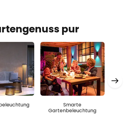
rtengenuss pur
beleuchtung
Baumb
Smarte
Gartenbeleuchtung