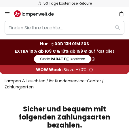
50 Tage kostenlose Retoure
Zum
Inhalt
Finden
springen
he
Such
Sie
Ihre
Nur
00D 13H 01M 19S
Leuchte...
EXTRA 10% ab 109 € & 13% ab 159 €
auf fast alles
Code:
RABATT
kopieren
WOW Week:
Bis zu -70%
Lampen & Leuchten
Ihr Kundenservice-Center
Zahlungsarten
Sicher und bequem mit
folgenden Zahlungsarten
bezahlen.