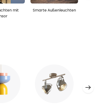
uchten mit
Smarte Außenleuchten
Smart H
nsor