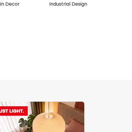
n Decor
Industrial Design
Vi