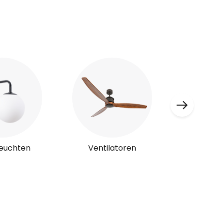
euchten
Ventilatoren
Solar