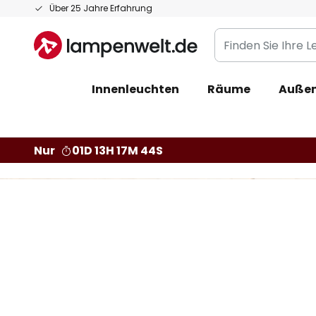
Zum
Über 25 Jahre Erfahrung
Inhalt
Finden
springen
Sie
Ihre
Innenleuchten
Räume
Außen
Leuchte...
Nur
01D 13H 17M 42S