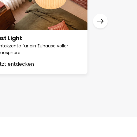
st Light
Cool bleiben
chtakzente für ein Zuhause voller
Erfrischung dank 
mosphäre
tzt entdecken
Jetzt abkühlen