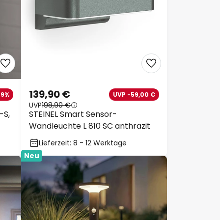
139,90 €
-9%
UVP -59,00 €
UVP
198,90 €
-S,
STEINEL Smart Sensor-
Wandleuchte L 810 SC anthrazit
Lieferzeit: 8 - 12 Werktage
Neu