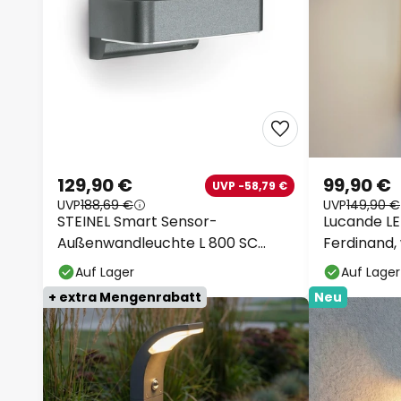
129,90 €
99,90 €
UVP -58,79 €
UVP
188,69 €
UVP
149,90 €
STEINEL Smart Sensor-
Lucande 
Außenwandleuchte L 800 SC
Ferdinand,
anthrazit
Auf Lager
Auf Lager
+ extra Mengenrabatt
Neu