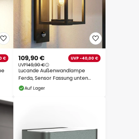
109,90 €
0 €
UVP -40,00 €
UVP
149,90 €
pe
Lucande Außenwandlampe
Ferda, Sensor Fassung unten
anthrazit
Auf Lager