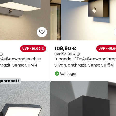
109,90 €
UVP -10,00 €
UVP -45,0
UVP
154,90 €
D-Außenwandleuchte
Lucande LED-Außenwandlam
razit, Sensor, IP44
Silvan, anthrazit, Sensor, IP54
Auf Lager
genrabatt