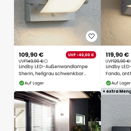
109,90 €
119,90 €
UVP -40,00 €
UVP
149,90 €
UVP
129,90 €
Lindby LED-Außenwandlampe
Lindby LE
Sherin, hellgrau schwenkbar
Fando, anth
Sensor
Auf Lager
Auf Lager
+ extra Men