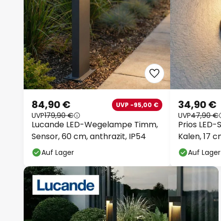
84,90 €
34,90 €
UVP -95,00 €
UVP
179,90 €
UVP
47,90 €
Lucande LED-Wegelampe Timm,
Prios LED-
Sensor, 60 cm, anthrazit, IP54
Kalen, 17 
Auf Lager
Auf Lager