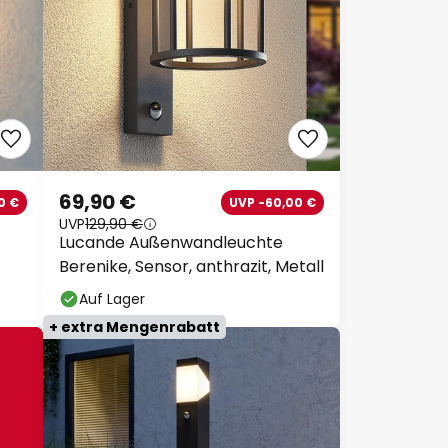
69,90 €
0 €
UVP -60,00 €
UVP
129,90 €
Lucande Außenwandleuchte
Berenike, Sensor, anthrazit, Metall
Auf Lager
+ extra Mengenrabatt