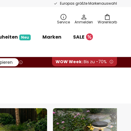
Europas größte Markenauswahl
Service
Anmelden
Warenkorb
uheiten
Marken
SALE
Neu
WOW Week:
Bis zu -70%
pieren