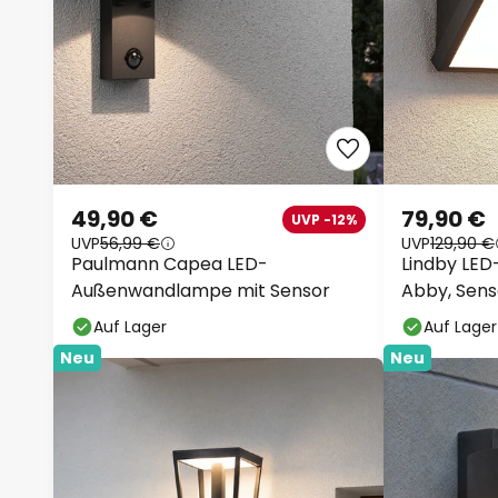
49,90 €
79,90 €
UVP -12%
UVP
56,99 €
UVP
129,90 €
Paulmann Capea LED-
Lindby LE
Außenwandlampe mit Sensor
Abby, Sens
Auf Lager
Auf Lager
Neu
Neu