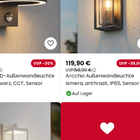
119,90 €
UVP -30%
UVP -39,0
UVP
158,90 €
ED-Außenwandleuchte
Arcchio Außenwandleuchte
hwarz, CCT, Sensor
Ismera, anthrazit, IP65, Sensor
Auf Lager