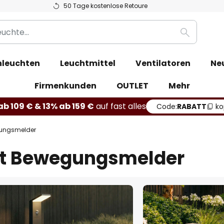
50 Tage kostenlose Retoure
Suche
leuchten
Leuchtmittel
Ventilatoren
Ne
Firmenkunden
OUTLET
Mehr
b 109 € & 13% ab 159 €
auf fast alles
Code:
RABATT
ko
gungsmelder
t Bewegungsmelder