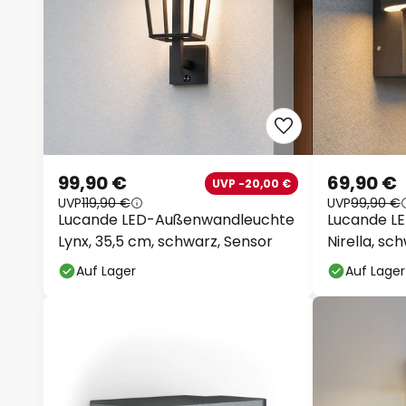
99,90 €
69,90 €
UVP -20,00 €
UVP
119,90 €
UVP
99,90 €
Lucande LED-Außenwandleuchte
Lucande L
Lynx, 35,5 cm, schwarz, Sensor
Nirella, sc
Auf Lager
Auf Lager