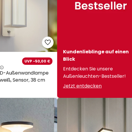
Kundenlieblinge auf einen
Blick
UVP -50,00 €
Entdecken Sie unsere
LED-Außenwandlampe
Außenleuchten-Bestseller!
 weiß, Sensor, 38 cm
Jetzt entdecken