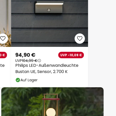
94,90 €
0 €
UVP -10,09 €
UVP
104,99 €
te
Philips LED-Außenwandleuchte
Bustan UE, Sensor, 2.700 K
Auf Lager