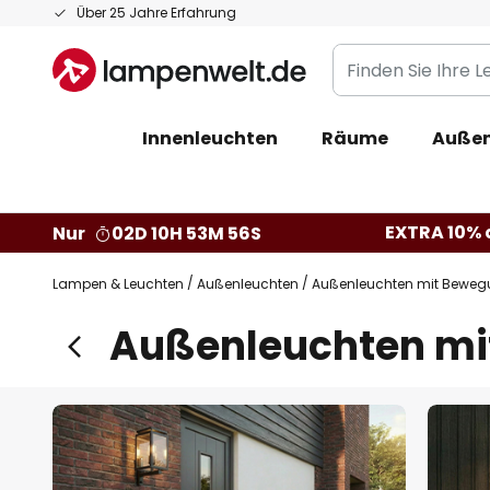
Zum
Über 25 Jahre Erfahrung
Inhalt
Finden
springen
Sie
Ihre
Innenleuchten
Räume
Außen
Leuchte...
EXTRA 10% a
Nur
02D 10H 53M 55S
Lampen & Leuchten
Außenleuchten
Außenleuchten mit Bewe
Außenleuchten mi