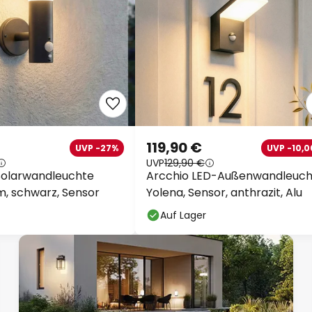
119,90 €
UVP -27%
UVP -10,0
UVP
129,90 €
Solarwandleuchte
Arcchio LED-Außenwandleuch
cm, schwarz, Sensor
Yolena, Sensor, anthrazit, Alu
Auf Lager