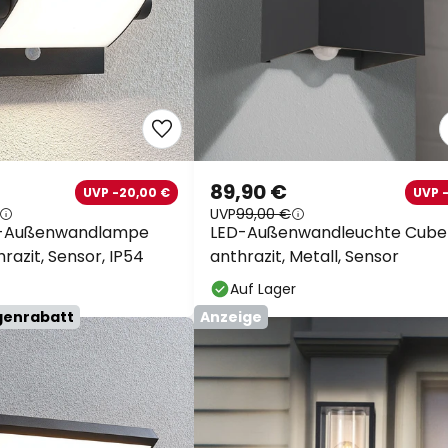
89,90 €
UVP -20,00 €
UVP 
UVP
99,00 €
D-Außenwandlampe
LED-Außenwandleuchte Cube
hrazit, Sensor, IP54
anthrazit, Metall, Sensor
Auf Lager
genrabatt
Anzeige