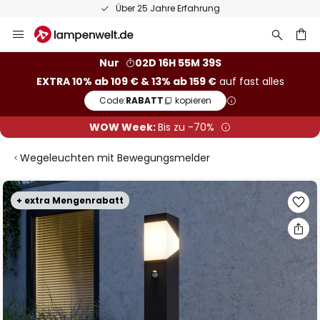
Über 25 Jahre Erfahrung
Zum
Inhalt
springen
he
Nur
02D 16H 55M 39S
EXTRA 10% ab 109 € & 13% ab 159 €
auf fast alles
Code:
RABATT
kopieren
WOW Week:
Bis zu -70%
Wegeleuchten mit Bewegungsmelder
Zum
+ extra Mengenrabatt
Ende
der
Bildgalerie
springen