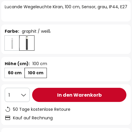
springen
Lucande Wegeleuchte Kiran, 100 cm, Sensor, grau, IP44, E27
Farbe:
graphit / weiß
Höhe (cm):
100 cm
60 cm
100 cm
In den Warenkorb
1
50 Tage kostenlose Retoure
Kauf auf Rechnung