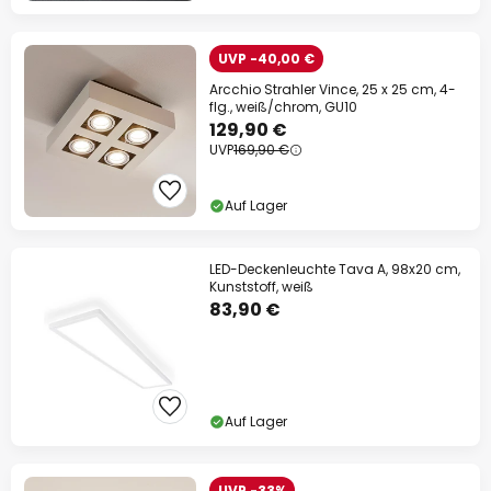
UVP -40,00 €
Arcchio Strahler Vince, 25 x 25 cm, 4-
flg., weiß/chrom, GU10
129,90 €
UVP
169,90 €
Auf Lager
LED-Deckenleuchte Tava A, 98x20 cm,
Kunststoff, weiß
83,90 €
Auf Lager
UVP -33%