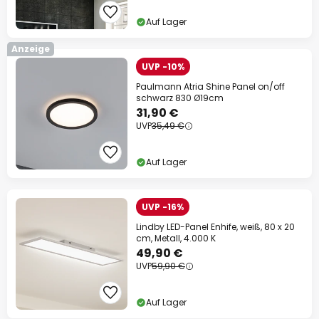
Auf Lager
Anzeige
UVP -10%
Paulmann Atria Shine Panel on/off
schwarz 830 Ø19cm
31,90 €
UVP
35,49 €
Auf Lager
UVP -16%
Lindby LED-Panel Enhife, weiß, 80 x 20
cm, Metall, 4.000 K
49,90 €
UVP
59,90 €
Auf Lager