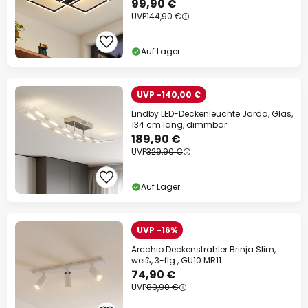
99,90 €
UVP
144,90 €
Auf Lager
UVP -140,00 €
Lindby LED-Deckenleuchte Jarda, Glas,
134 cm lang, dimmbar
189,90 €
UVP
329,90 €
Auf Lager
UVP -16%
Arcchio Deckenstrahler Brinja Slim,
weiß, 3-flg., GU10 MR11
74,90 €
UVP
89,90 €