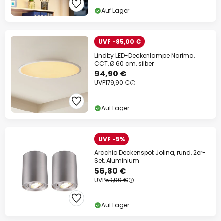
Auf Lager
UVP -85,00 €
Lindby LED-Deckenlampe Narima,
CCT, Ø 60 cm, silber
94,90 €
UVP
179,90 €
Auf Lager
UVP -5%
Arcchio Deckenspot Jolina, rund, 2er-
Set, Aluminium
56,80 €
UVP
59,90 €
Auf Lager