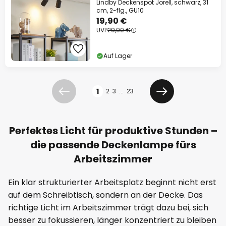
Lindby Deckenspot Jorell, schwarz, 31
cm, 2-flg., GU10
19,90 €
UVP
29,90 €
Auf Lager
Seite
1
2
3
...
23
Zurück
Weiter
Perfektes Licht für produktive Stunden –
die passende Deckenlampe fürs
Arbeitszimmer
Ein klar strukturierter Arbeitsplatz beginnt nicht erst
auf dem Schreibtisch, sondern an der Decke. Das
richtige Licht im Arbeitszimmer trägt dazu bei, sich
besser zu fokussieren, länger konzentriert zu bleiben