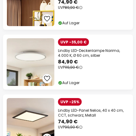
74,90 €
UVP
89,90 €
Auf Lager
UVP -35,00 €
Lindby LED-Deckenlampe Narima,
4.000 K, Ø 60 cm, silber
84,90 €
UVP
119,90 €
Auf Lager
UVP -25%
Lindby LED-Panel Nelios, 40 x 40 cm,
CCT, schwarz, Metall
74,90 €
UVP
99,90 €