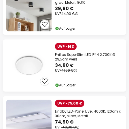
grau, Metall, GU10
39,90 €
UVP
44,90 €
Auf Lager
UVP -16%
Philips SuperSlim LED IP44 2.700K Ø
29,5cm weiß
34,90 €
UVP
41,99 €
Auf Lager
UVP -75,00 €
Lindby LED-Panel Livel, 4000K, 120cm x
30cm, silber, Metall
74,90 €
UVP
149,90 €