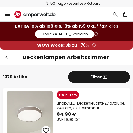
50 Tage kostenlose Retoure
Zum
Sch
Extra-Rabatt
Inhalt
springen
he
10% Rabatt
ab 109 €
EXTRA 10% ab 109 € & 13% ab 159 €
auf fast alles
Code:
RABATT
kopieren
13% Rabatt
ab 159 €
WOW Week:
Bis zu -70%
auf fast alles*
Deckenlampen Arbeitszimmer
Ihr Code:
RABATT
kopieren
1379 Artikel
Filter
Jetzt einlösen
*Ausgenommene Hersteller
UVP -15%
Lindby LED-Deckenleuchte Zylo, taupe,
Ø49 cm, CCT dimmbar
84,90 €
UVP
99,90 €