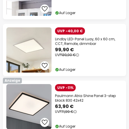
Auf Lager
UVP -40,00 €
Lindby LED-Panel Luay, 60 x 60 cm,
CCT, Remote, dimmbar
99,90 €
UVP
139,90 €
Auf Lager
Anzeige
UVP -11%
Paulmann Atria Shine Panel 3-step
black 830 42x42
63,90 €
UVP
71,99 €
Auf Lager