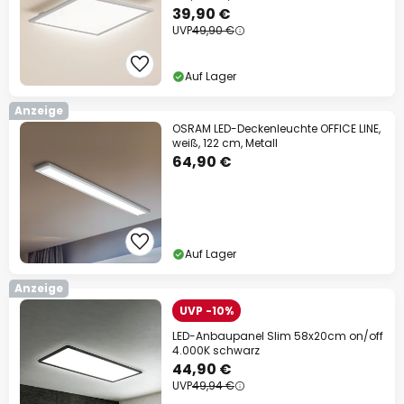
39,90 €
UVP
49,90 €
Auf Lager
Anzeige
OSRAM LED-Deckenleuchte OFFICE LINE,
weiß, 122 cm, Metall
64,90 €
Auf Lager
Anzeige
UVP -10%
LED-Anbaupanel Slim 58x20cm on/off
4.000K schwarz
44,90 €
UVP
49,94 €