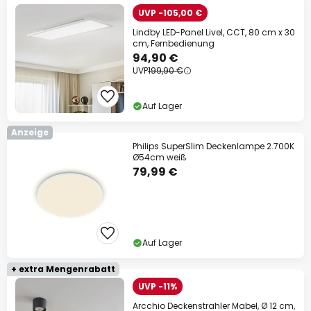
UVP -105,00 €
Lindby LED-Panel Livel, CCT, 80 cm x 30
cm, Fernbedienung
94,90 €
UVP
199,90 €
Auf Lager
Anzeige
Philips SuperSlim Deckenlampe 2.700K
Ø54cm weiß
79,99 €
Auf Lager
+ extra Mengenrabatt
UVP -11%
Arcchio Deckenstrahler Mabel, Ø 12 cm,