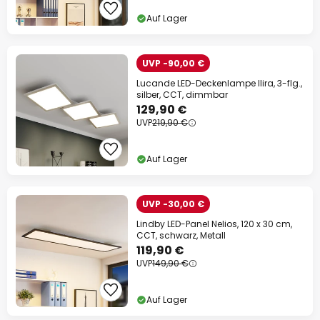
Auf Lager
UVP -90,00 €
Lucande LED-Deckenlampe Ilira, 3-flg.,
silber, CCT, dimmbar
129,90 €
UVP
219,90 €
Auf Lager
UVP -30,00 €
Lindby LED-Panel Nelios, 120 x 30 cm,
CCT, schwarz, Metall
119,90 €
UVP
149,90 €
Auf Lager