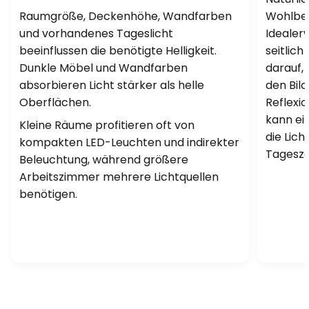
Raumgröße, Deckenhöhe, Wandfarben
Wohlbef
und vorhandenes Tageslicht
Idealer
beeinflussen die benötigte Helligkeit.
seitlich
Dunkle Möbel und Wandfarben
darauf, 
absorbieren Licht stärker als helle
den Bild
Oberflächen.
Reflexi
kann ein
Kleine Räume profitieren oft von
die Lic
kompakten LED-Leuchten und indirekter
Tageszei
Beleuchtung, während größere
Arbeitszimmer mehrere Lichtquellen
benötigen.