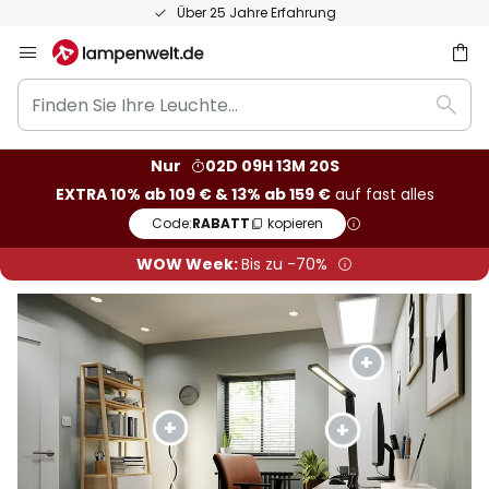
50 Tage kostenlose Retoure
Zum
Inhalt
Finden
springen
he
Such
Sie
Ihre
Nur
02D 09H 13M 17S
Leuchte...
EXTRA 10% ab 109 € & 13% ab 159 €
auf fast alles
Code:
RABATT
kopieren
WOW Week:
Bis zu -70%