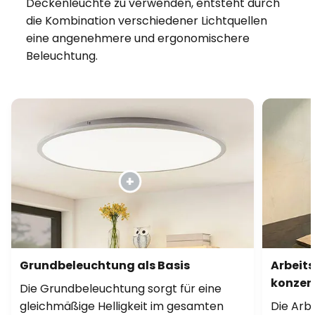
Deckenleuchte zu verwenden, entsteht durch
die Kombination verschiedener Lichtquellen
eine angenehmere und ergonomischere
Beleuchtung.
Grundbeleuchtung als Basis
Arbeit
konzent
Die Grundbeleuchtung sorgt für eine
gleichmäßige Helligkeit im gesamten
Die Arb