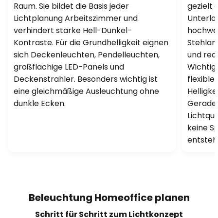
Raum. Sie bildet die Basis jeder
gezielt 
Lichtplanung Arbeitszimmer und
Unterla
verhindert starke Hell-Dunkel-
hochwer
Kontraste. Für die Grundhelligkeit eignen
Stehlam
sich Deckenleuchten, Pendelleuchten,
und red
großflächige LED-Panels und
Wichtig 
Deckenstrahler. Besonders wichtig ist
flexible
eine gleichmäßige Ausleuchtung ohne
Helligke
dunkle Ecken.
Gerade b
Lichtque
keine S
entsteh
Beleuchtung Homeoffice planen
Schritt für Schritt zum Lichtkonzept