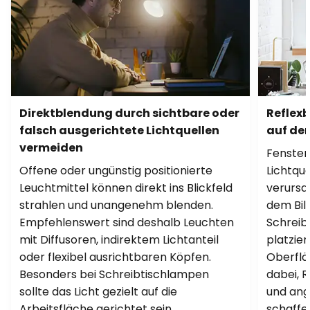
Direktblendung durch sichtbare oder
Reflex
falsch ausgerichtete Lichtquellen
auf dem
vermeiden
Fenster
Offene oder ungünstig positionierte
Lichtqu
Leuchtmittel können direkt ins Blickfeld
verursa
strahlen und unangenehm blenden.
dem Bil
Empfehlenswert sind deshalb Leuchten
Schreibt
mit Diffusoren, indirektem Lichtanteil
platzier
oder flexibel ausrichtbaren Köpfen.
Oberflä
Besonders bei Schreibtischlampen
dabei, 
sollte das Licht gezielt auf die
und ang
Arbeitsfläche gerichtet sein.
schaffe