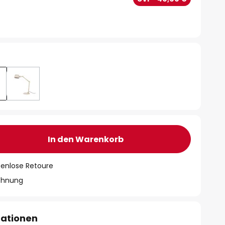
In den Warenkorb
tenlose Retoure
chnung
mationen