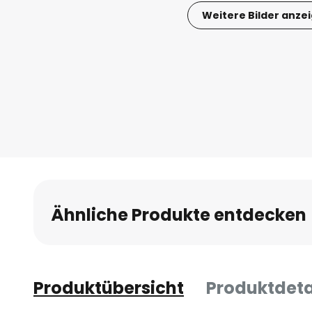
Weitere Bilder anze
Zum
Anfang
der
Bildgalerie
springen
Ähnliche Produkte entdecken
Produktübersicht
Produktdeta