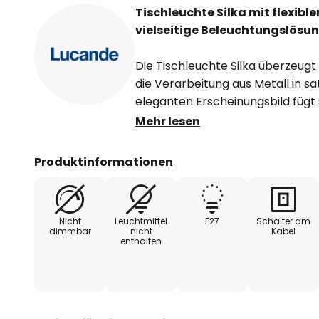
Tischleuchte Silka mit flexib
vielseitige Beleuchtungslösu
Die Tischleuchte Silka überzeug
die Verarbeitung aus Metall in sat
eleganten Erscheinungsbild fügt 
Raumkonzepte ein und bietet eine
Mehr lesen
Arbeitszimmer, Wohnzimmer ode
Produktinformationen
Dank des großzügigen Schwenkb
ermöglicht die Leuchte eine präz
wodurch sie sowohl für konzentri
Nicht
Leuchtmittel
E27
Schalter am
angenehme Raumbeleuchtung gee
dimmbar
nicht
Kabel
enthalten
aus Funktionalität und Ästhetik m
einer vielseitigen Lichtlösung für
Anforderungen.