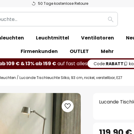
50 Tage kostenlose Retoure
Suche
leuchten
Leuchtmittel
Ventilatoren
Ne
Firmenkunden
OUTLET
Mehr
b 109 € & 13% ab 159 €
auf fast alles
Code:
RABATT
ko
hleuchten
Lucande Tischleuchte Silka, 93 cm, nickel, verstellbar, E27
Lucande Tischle
119,90 €