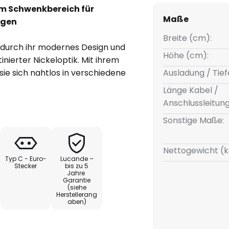
lem Schwenkbereich für
Maße
ngen
Breite (cm):
t durch ihr modernes Design und
Höhe (cm):
inierter Nickeloptik. Mit ihrem
sie sich nahtlos in verschiedene
Ausladung / Tief
 stilvolle Ergänzung für
Länge Kabel /
r Schlafzimmer.
Anschlussleitun
Sonstige Maße:
ereichs von 330 Grad
ise Ausrichtung des Lichtkegels,
ertes Arbeiten als auch für eine
Nettogewicht (k
Typ C - Euro-
Lucande –
ignet ist. Die Kombination
Stecker
bis zu 5
Jahre
acht die Tischleuchte Silka zu
Garantie
 unterschiedliche
(siehe
Herstellerang
aben)