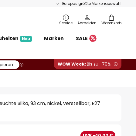
Europas größte Markenauswahl
Service
Anmelden
Warenkorb
uheiten
Marken
SALE
Neu
WOW Week:
Bis zu -70%
pieren
uchte Silka, 93 cm, nickel, verstellbar, E27
UVP -40,00 €