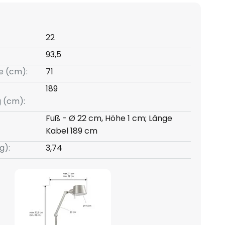
22
93,5
e (cm):
71
189
g (cm):
Fuß - Ø 22 cm, Höhe 1 cm; Länge
Kabel 189 cm
g):
3,74