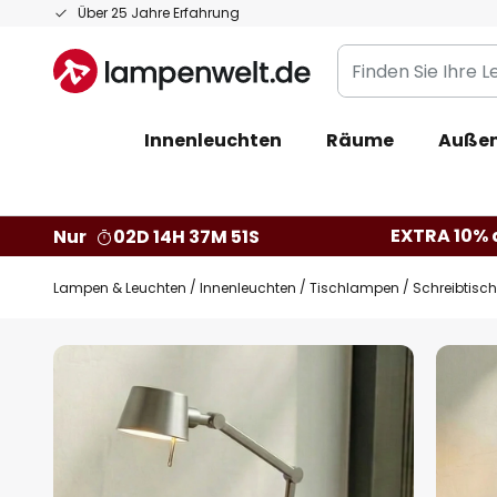
Zum
Über 25 Jahre Erfahrung
Inhalt
Finden
springen
Sie
Ihre
Innenleuchten
Räume
Außen
Leuchte...
EXTRA 10% a
Nur
02D 14H 37M 50S
Lampen & Leuchten
Innenleuchten
Tischlampen
Schreibtisc
Zum
Ende
der
Bildgalerie
springen