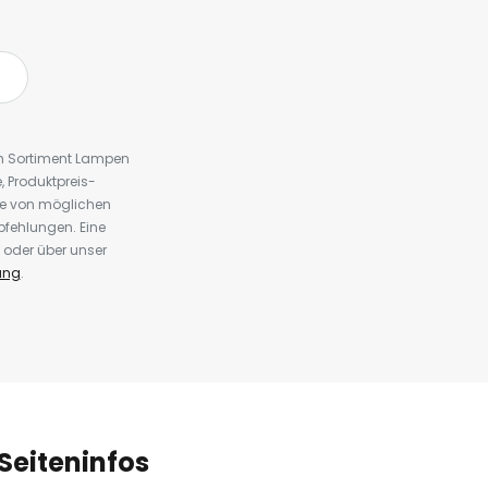
em Sortiment Lampen
 Produktpreis-
te von möglichen
fehlungen. Eine
 oder über unser
ung
.
Seiteninfos