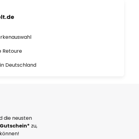
lt.de
arkenauswahl
e Retoure
1 in Deutschland
d die neusten
Gutschein*
zu,
 können!