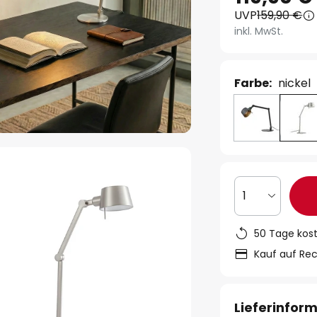
UVP
159,90 €
inkl. MwSt.
Farbe:
nickel
1
50 Tage kos
Kauf auf Re
Lieferinfor