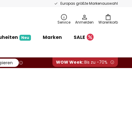
Europas größte Markenauswahl
Service
Anmelden
Warenkorb
uheiten
Marken
SALE
Neu
WOW Week:
Bis zu -70%
pieren