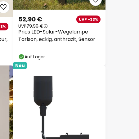
52,90 €
UVP -33%
UVP
79,90 €
33%
Prios LED-Solar-Wegelampe
ur,
Tarlson, eckig, anthrazit, Sensor
Auf Lager
Neu