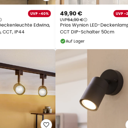
49,90 €
UVP -40%
UVP -
UVP
64,90 €
Deckenleuchte Edwina,
Prios Wynion LED-Deckenlam
, CCT, IP44
CCT DIP-Schalter 50cm
Auf Lager