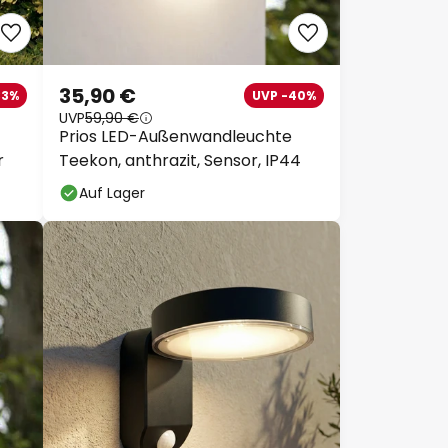
35,90 €
33%
UVP -40%
UVP
59,90 €
Prios LED-Außenwandleuchte
r
Teekon, anthrazit, Sensor, IP44
Auf Lager