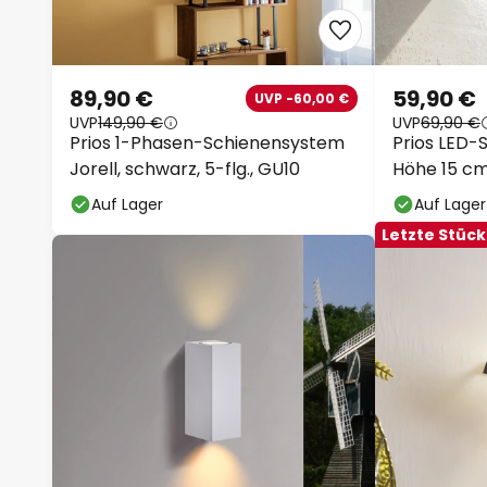
89,90 €
59,90 €
UVP -60,00 €
UVP
149,90 €
UVP
69,90 €
Prios 1-Phasen-Schienensystem
Prios LED-
Jorell, schwarz, 5-flg., GU10
Höhe 15 c
Auf Lager
Auf Lager
Letzte Stüc