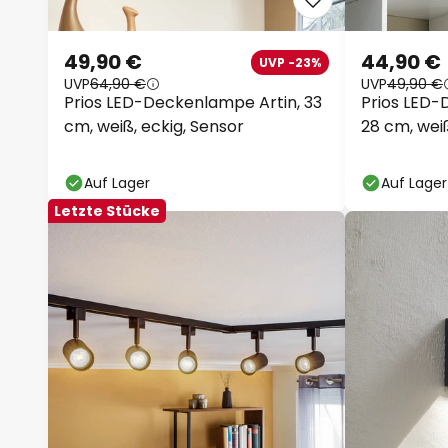
49,90 €
44,90 €
UVP -23%
UVP
64,90 €
UVP
49,90 €
Prios LED-Deckenlampe Artin, 33
Prios LED-Deckenlampe Artin, Ø
cm, weiß, eckig, Sensor
28 cm, wei
Auf Lager
Auf Lager
Letzte Stücke