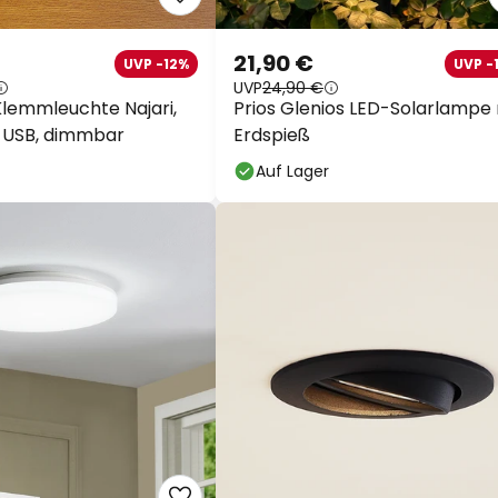
21,90 €
UVP -12%
UVP -
UVP
24,90 €
Klemmleuchte Najari,
Prios Glenios LED-Solarlampe 
, USB, dimmbar
Erdspieß
Auf Lager