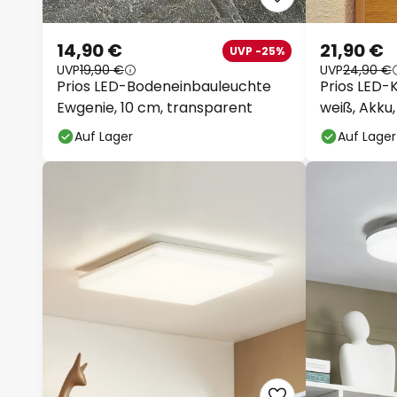
14,90 €
21,90 €
UVP -25%
UVP
19,90 €
UVP
24,90 €
Prios LED-Bodeneinbauleuchte
Prios LED-
Ewgenie, 10 cm, transparent
weiß, Akku
Auf Lager
Auf Lager