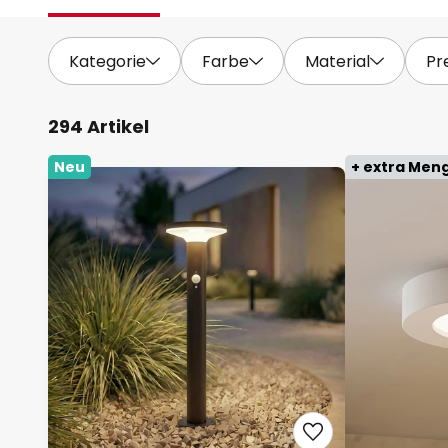
Kategorie
Farbe
Material
Pr
294 Artikel
Neu
+ extra Men