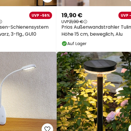
19,90 €
UVP -56%
UVP 
UVP
21,90 €
hasen-Schienensystem
Prios Außenwandstrahler Tuli
warz, 3-flg., GU10
Höhe 15 cm, beweglich, Alu
Auf Lager