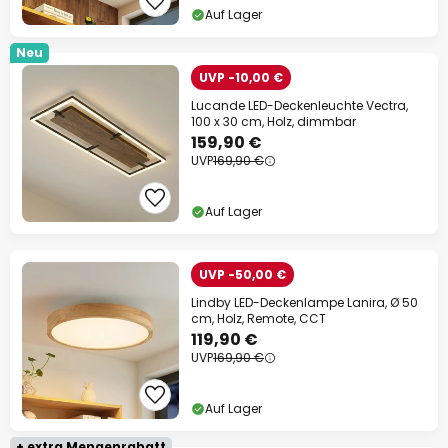
Auf Lager
Neu
UVP -10,00 €
Lucande LED-Deckenleuchte Vectra,
100 x 30 cm, Holz, dimmbar
159,90 €
UVP
169,90 €
Auf Lager
UVP -50,00 €
Lindby LED-Deckenlampe Lanira, Ø 50
cm, Holz, Remote, CCT
119,90 €
UVP
169,90 €
Auf Lager
+ extra Mengenrabatt