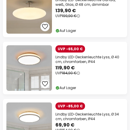
weiß, Glas, Ø 48 cm, dimmbar
139,90 €
UVP
199,90 €
Auf Lager
UVP -65,00 €
Lindby LED-Deckenleuchte Lyss, Ø 40
cm, chromfarben, IP44
119,90 €
UVP
184,90 €
Auf Lager
UVP -85,00 €
Lindby LED-Deckenleuchte Lyss, Ø 34
cm, chromfarben, IP44
69,90 €