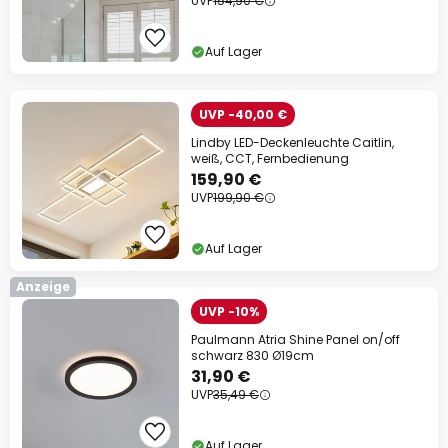
UVP
154,90 €
Auf Lager
UVP -40,00 €
Lindby LED-Deckenleuchte Caitlin,
weiß, CCT, Fernbedienung
159,90 €
UVP
199,90 €
Auf Lager
Anzeige
UVP -10%
Paulmann Atria Shine Panel on/off
schwarz 830 Ø19cm
31,90 €
UVP
35,49 €
Auf Lager