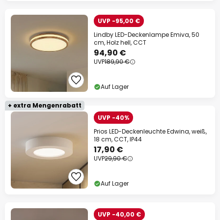
UVP -95,00 €
Lindby LED-Deckenlampe Emiva, 50
cm, Holz hell, CCT
94,90 €
UVP
189,90 €
Auf Lager
+ extra Mengenrabatt
UVP -40%
Prios LED-Deckenleuchte Edwina, weiß,
18 cm, CCT, IP44
17,90 €
UVP
29,90 €
Auf Lager
UVP -40,00 €