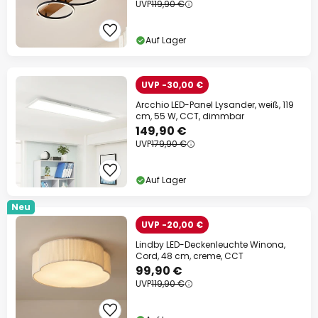
UVP
119,90 €
Auf Lager
UVP -30,00 €
Arcchio LED-Panel Lysander, weiß, 119
cm, 55 W, CCT, dimmbar
149,90 €
UVP
179,90 €
Auf Lager
Neu
UVP -20,00 €
Lindby LED-Deckenleuchte Winona,
Cord, 48 cm, creme, CCT
99,90 €
UVP
119,90 €