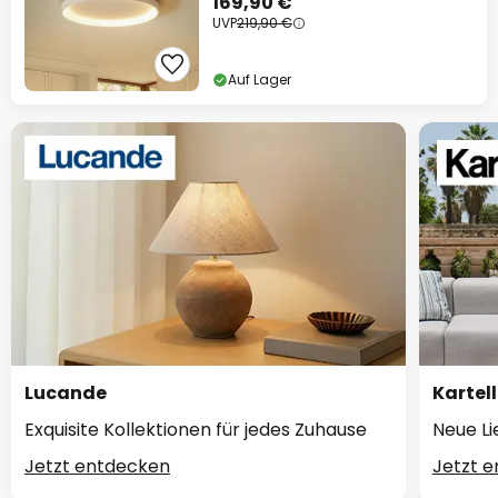
169,90 €
UVP
219,90 €
Auf Lager
Lucande
Kartell
Exquisite Kollektionen für jedes Zuhause
Neue Li
Jetzt entdecken
Jetzt 