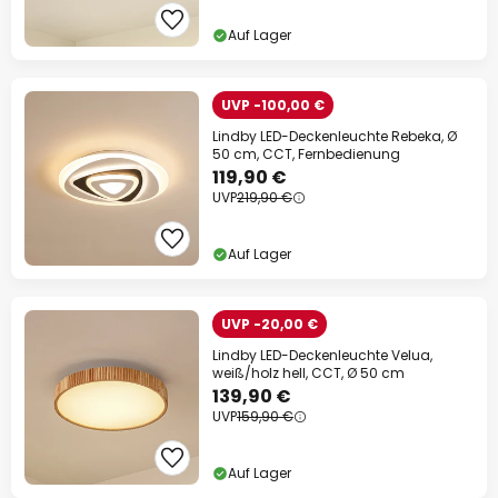
13% Rabatt
ab 159 €
Auf Lager
auf fast alles*
Ihr Code:
RABATT
kopieren
UVP -100,00 €
Lindby LED-Deckenleuchte Rebeka, Ø
Jetzt einlösen
50 cm, CCT, Fernbedienung
119,90 €
UVP
219,90 €
*Ausgenommene Hersteller
Auf Lager
UVP -20,00 €
Lindby LED-Deckenleuchte Velua,
weiß/holz hell, CCT, Ø 50 cm
139,90 €
UVP
159,90 €
Auf Lager