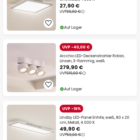
27,90 €
UVP
39,90 €
Auf Lager
UVP -40,00 €
Arcchio LED-Deckenstrahler Rotari,
Linsen, 3-flammig, weiß
279,90 €
UVP
319,90 €
Auf Lager
UVP -16%
Lindby LED-Panel Enhife, weiß, 80 x 20
cm, Metall, 4.000 K
49,90 €
UVP
59,90 €