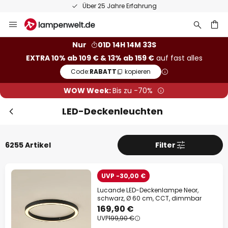
50 Tage kostenlose Retoure
Zum
Inhalt
springen
he
Nur
01D 14H 14M 31S
EXTRA 10% ab 109 € & 13% ab 159 €
auf fast alles
Code:
RABATT
kopieren
WOW Week:
Bis zu -70%
LED-Deckenleuchten
6255 Artikel
Filter
UVP -30,00 €
Sc
Extra-Rabatt
Lucande LED-Deckenlampe Neor,
schwarz, Ø 60 cm, CCT, dimmbar
169,90 €
10% Rabatt
ab 109 €
UVP
199,90 €