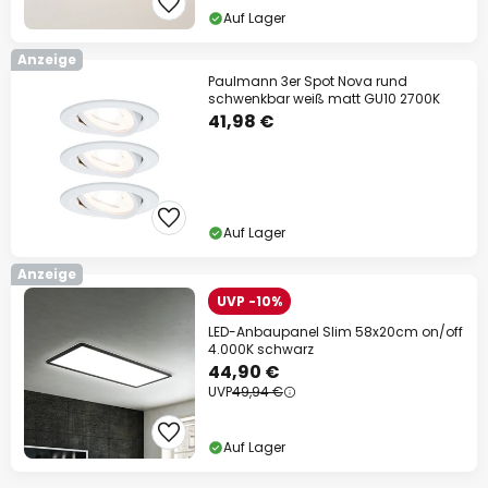
Auf Lager
Anzeige
Paulmann 3er Spot Nova rund
schwenkbar weiß matt GU10 2700K
41,98 €
Auf Lager
Anzeige
UVP -10%
LED-Anbaupanel Slim 58x20cm on/off
4.000K schwarz
44,90 €
UVP
49,94 €
Auf Lager