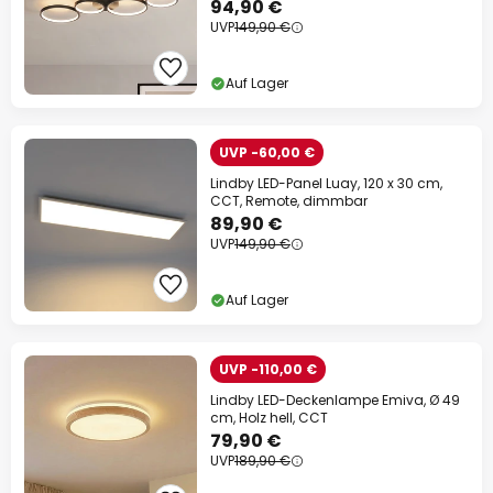
94,90 €
UVP
149,90 €
Auf Lager
UVP -60,00 €
Lindby LED-Panel Luay, 120 x 30 cm,
CCT, Remote, dimmbar
89,90 €
UVP
149,90 €
Auf Lager
UVP -110,00 €
Lindby LED-Deckenlampe Emiva, Ø 49
cm, Holz hell, CCT
79,90 €
UVP
189,90 €