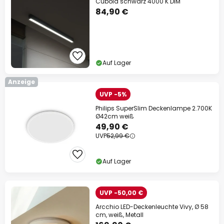
Cuboid schwarz 4000 K DIM
84,90 €
Auf Lager
Anzeige
UVP -5%
Philips SuperSlim Deckenlampe 2.700K
Ø42cm weiß
49,90 €
UVP
52,99 €
Auf Lager
UVP -50,00 €
Arcchio LED-Deckenleuchte Vivy, Ø 58
cm, weiß, Metall