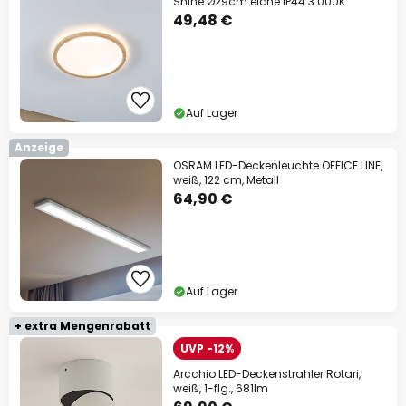
Shine Ø29cm eiche IP44 3.000K
49,48 €
Auf Lager
Anzeige
OSRAM LED-Deckenleuchte OFFICE LINE,
weiß, 122 cm, Metall
64,90 €
Auf Lager
+ extra Mengenrabatt
UVP -12%
Arcchio LED-Deckenstrahler Rotari,
weiß, 1-flg., 681lm