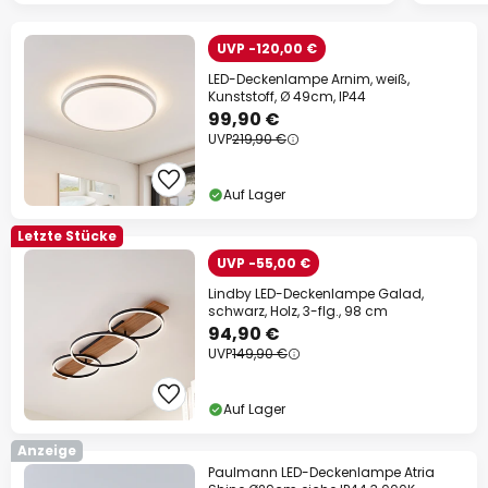
UVP -120,00 €
LED-Deckenlampe Arnim, weiß,
Kunststoff, Ø 49cm, IP44
99,90 €
UVP
219,90 €
Auf Lager
Letzte Stücke
UVP -55,00 €
Lindby LED-Deckenlampe Galad,
schwarz, Holz, 3-flg., 98 cm
94,90 €
UVP
149,90 €
Auf Lager
Anzeige
Paulmann LED-Deckenlampe Atria