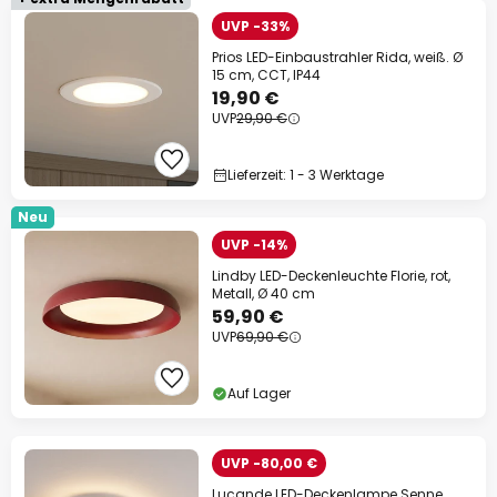
UVP -33%
Prios LED-Einbaustrahler Rida, weiß. Ø
15 cm, CCT, IP44
19,90 €
UVP
29,90 €
Lieferzeit: 1 - 3 Werktage
Neu
UVP -14%
Lindby LED-Deckenleuchte Florie, rot,
Metall, Ø 40 cm
59,90 €
UVP
69,90 €
Auf Lager
UVP -80,00 €
Lucande LED-Deckenlampe Senne,