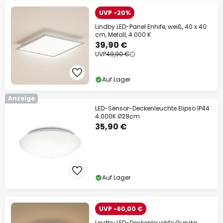
UVP -20%
Lindby LED-Panel Enhife, weiß, 40 x 40
cm, Metall, 4.000 K
39,90 €
UVP
49,90 €
Auf Lager
Anzeige
LED-Sensor-Deckenleuchte Elipso IP44
4.000K Ø28cm
35,90 €
Auf Lager
UVP -60,00 €
Lindby LED-Deckenleuchte Gunda,