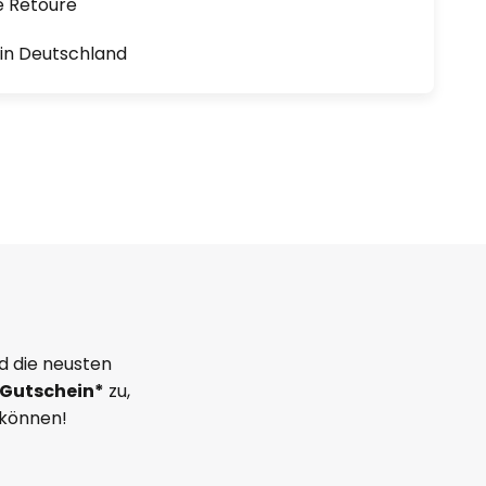
e Retoure
1 in Deutschland
d die neusten
Gutschein*
zu,
 können!