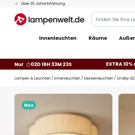
Zum
Über 25 Jahre Erfahrung
Inhalt
Finden
springen
Sie
Ihre
Innenleuchten
Räume
Außen
Leuchte...
EXTRA 10% a
Nur
02D 16H 33M 22S
Lampen & Leuchten
Innenleuchten
Deckenleuchten
Lindby LE
Zum
Ende
Neu
der
Bildgalerie
springen