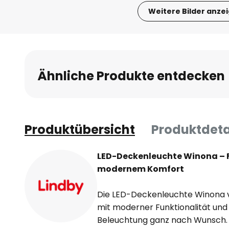
Weitere Bilder anze
Zum
Anfang
der
Bildgalerie
Ähnliche Produkte entdecken
springen
Produktübersicht
Produktdeta
LED-Deckenleuchte Winona – F
modernem Komfort
Die LED-Deckenleuchte Winona ve
mit moderner Funktionalität und s
Beleuchtung ganz nach Wunsch. 