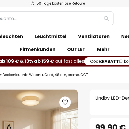
50 Tage kostenlose Retoure
Suche
leuchten
Leuchtmittel
Ventilatoren
Ne
Firmenkunden
OUTLET
Mehr
b 109 € & 13% ab 159 €
auf fast alles
Code:
RABATT
ko
D-Deckenleuchte Winona, Cord, 48 cm, creme, CCT
Lindby LED-De
99,90 €