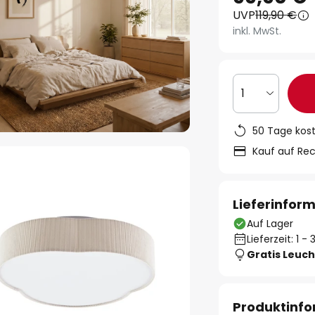
UVP
119,90 €
inkl. MwSt.
1
50 Tage kos
Kauf auf Re
Lieferinfor
Auf Lager
Lieferzeit: 1 
Gratis Leuch
Produktinf