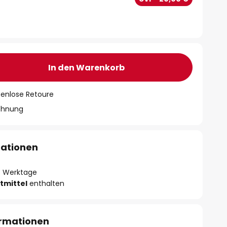
In den Warenkorb
tenlose Retoure
chnung
mationen
- 3 Werktage
tmittel
enthalten
ormationen