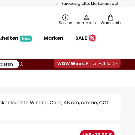
Europas größte Markenauswahl
Service
Anmelden
Warenkorb
uheiten
Marken
SALE
Neu
WOW Week:
Bis zu -70%
pieren
ckenleuchte Winona, Cord, 48 cm, creme, CCT
UVP -20,00 €