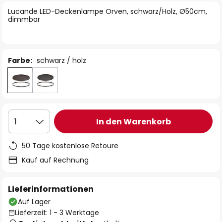
springen
Lucande LED-Deckenlampe Orven, schwarz/Holz, Ø50cm,
dimmbar
Farbe:
schwarz / holz
In den Warenkorb
1
50 Tage kostenlose Retoure
Kauf auf Rechnung
Lieferinformationen
Auf Lager
Lieferzeit: 1 - 3 Werktage