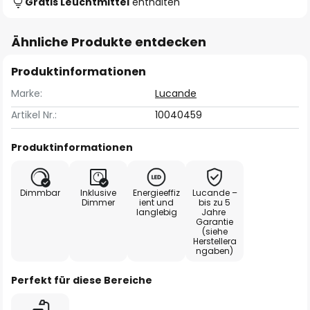
Gratis Leuchtmittel
enthalten
Ähnliche Produkte entdecken
Produktinformationen
Marke:
Lucande
Artikel Nr.:
10040459
Produktinformationen
Dimmbar
Inklusive
Energieeffiz
Lucande –
Dimmer
ient und
bis zu 5
langlebig
Jahre
Garantie
(siehe
Herstellera
ngaben)
Perfekt für diese Bereiche