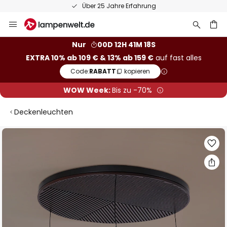
Über 25 Jahre Erfahrung
Zum
Inhalt
springen
he
Nur
00D 12H 41M 17S
EXTRA 10% ab 109 € & 13% ab 159 €
auf fast alles
Code:
RABATT
kopieren
WOW Week:
Bis zu -70%
Deckenleuchten
Zum
Ende
der
Bildgalerie
springen