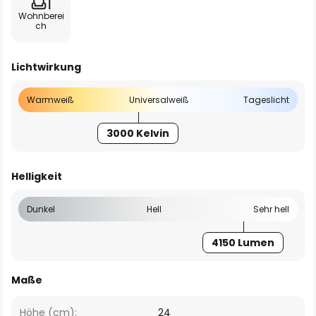
Wohnberei
ch
Lichtwirkung
Warmweiß
Universalweiß
Tageslicht
3000 Kelvin
Helligkeit
Dunkel
Hell
Sehr hell
4150 Lumen
Maße
Höhe (cm):
24