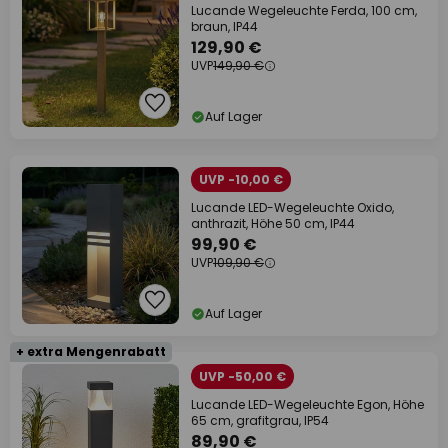
Lucande Wegeleuchte Ferda, 100 cm,
braun, IP44
129,90 €
UVP
149,90 €
Auf Lager
UVP -10,00 €
Lucande LED-Wegeleuchte Oxido,
anthrazit, Höhe 50 cm, IP44
99,90 €
UVP
109,90 €
Auf Lager
+ extra Mengenrabatt
UVP -50,00 €
Lucande LED-Wegeleuchte Egon, Höhe
65 cm, grafitgrau, IP54
89,90 €