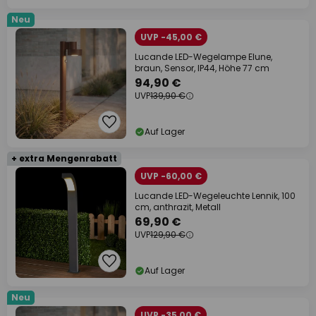
Neu
UVP -45,00 €
Lucande LED-Wegelampe Elune,
braun, Sensor, IP44, Höhe 77 cm
94,90 €
UVP
139,90 €
Auf Lager
+ extra Mengenrabatt
UVP -60,00 €
Lucande LED-Wegeleuchte Lennik, 100
cm, anthrazit, Metall
69,90 €
UVP
129,90 €
Auf Lager
Neu
UVP -35,00 €