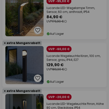
UVP -95,00 €
Lucande LED-Wegelampe Timm,
Sensor, 60 cm, anthrazit, IP54
84,90 €
UVP
179,90 €
Auf Lager
+ extra Mengenrabatt
UVP -60,00 €
Lucande Wegeleuchte Kiran, 100 cm,
Sensor, grau, IP44, E27
129,90 €
UVP
189,90 €
Auf Lager
+ extra Mengenrabatt
UVP -20,00 €
Lucande LED-Wegeleuchte Pirron, Höhe
80 cm, Steckdose, IP54