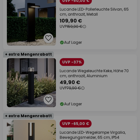
UVP -50,00 €
Lucande LED-Pollerleuchte Silvan, 65
cm, anthrazit, Metall
109,90 €
UVP
159,90 €
Auf Lager
+ extra Mengenrabatt
UVP -37%
Lucande Wegeleuchte Keke, Höhe 70
cm, anthrazit, Aluminium
49,90 €
UVP
79,90 €
Auf Lager
+ extra Mengenrabatt
UVP -65,00 €
Lucande LED-Wegelampe Virgalia,
Bewegungsmelder, 65 cm, IP54