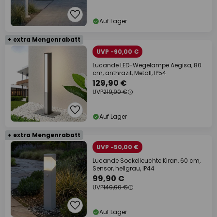
Auf Lager
+ extra Mengenrabatt
UVP -90,00 €
Lucande LED-Wegelampe Aegisa, 80
cm, anthrazit, Metall, IP54
129,90 €
UVP
219,90 €
Auf Lager
+ extra Mengenrabatt
UVP -50,00 €
Lucande Sockelleuchte Kiran, 60 cm,
Sensor, hellgrau, IP44
99,90 €
UVP
149,90 €
Auf Lager