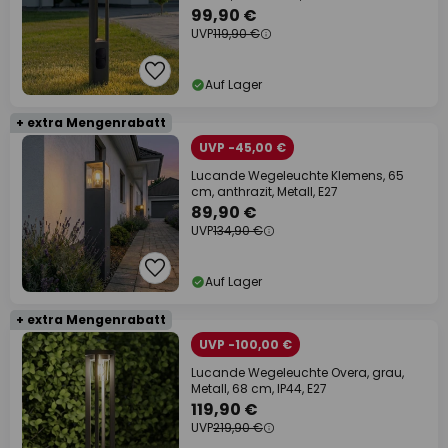
99,90 €
UVP
119,90 €
Auf Lager
+ extra Mengenrabatt
UVP -45,00 €
Lucande Wegeleuchte Klemens, 65
cm, anthrazit, Metall, E27
89,90 €
UVP
134,90 €
Auf Lager
+ extra Mengenrabatt
UVP -100,00 €
Lucande Wegeleuchte Overa, grau,
Metall, 68 cm, IP44, E27
119,90 €
UVP
219,90 €