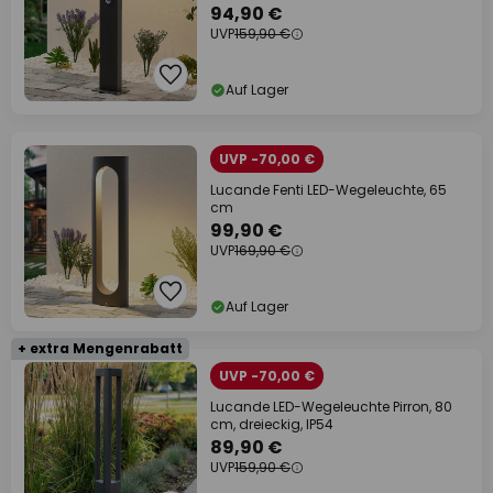
94,90 €
UVP
159,90 €
Auf Lager
UVP -70,00 €
Lucande Fenti LED-Wegeleuchte, 65
cm
99,90 €
UVP
169,90 €
Auf Lager
+ extra Mengenrabatt
UVP -70,00 €
Lucande LED-Wegeleuchte Pirron, 80
cm, dreieckig, IP54
89,90 €
UVP
159,90 €