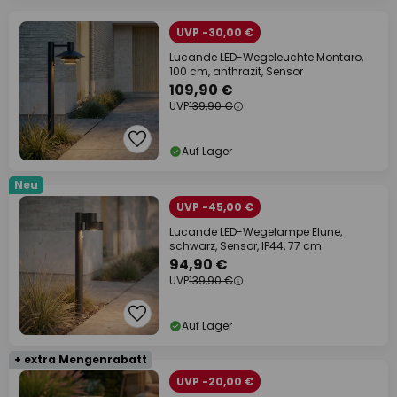
UVP -30,00 €
Lucande LED-Wegeleuchte Montaro,
100 cm, anthrazit, Sensor
109,90 €
UVP
139,90 €
Auf Lager
Neu
UVP -45,00 €
Lucande LED-Wegelampe Elune,
schwarz, Sensor, IP44, 77 cm
94,90 €
UVP
139,90 €
Auf Lager
+ extra Mengenrabatt
UVP -20,00 €