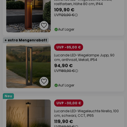
rostfarben, Höhe 80 cm, IP44
109,90 €
UVP
129,90 €
Auf Lager
+ extra Mengenrabatt
UVP -95,00 €
Lucande LED-Wegelampe Jupp, 90
cm, anthrazit, Metall, IP54
94,90 €
UVP
189,90 €
Auf Lager
Neu
UVP -30,00 €
Lucande LED-Wegeleuchte Nirella, 100
cm, schwarz, CCT, IP65
119,90 €
UVP
149,90 €