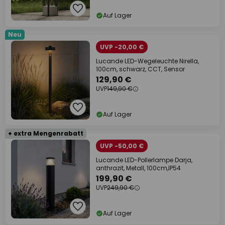
Auf Lager
Neu
UVP -20,00 €
Lucande LED-Wegeleuchte Nirella,
100cm, schwarz, CCT, Sensor
129,90 €
UVP
149,90 €
Auf Lager
+ extra Mengenrabatt
UVP -50,00 €
Lucande LED-Pollerlampe Darja,
anthrazit, Metall, 100cm,IP54
199,90 €
UVP
249,90 €
Auf Lager