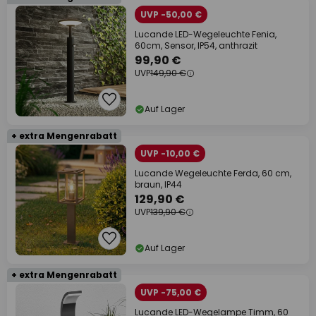
UVP -50,00 €
Lucande LED-Wegeleuchte Fenia,
60cm, Sensor, IP54, anthrazit
99,90 €
UVP
149,90 €
Auf Lager
+ extra Mengenrabatt
UVP -10,00 €
Lucande Wegeleuchte Ferda, 60 cm,
braun, IP44
129,90 €
UVP
139,90 €
Auf Lager
+ extra Mengenrabatt
UVP -75,00 €
Lucande LED-Wegelampe Timm, 60