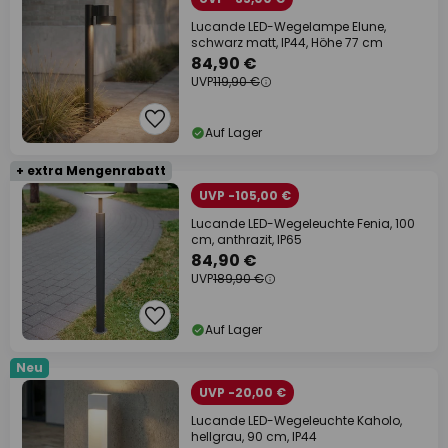
Lucande LED-Wegelampe Elune,
schwarz matt, IP44, Höhe 77 cm
84,90 €
UVP
119,90 €
Auf Lager
+ extra Mengenrabatt
UVP -105,00 €
Lucande LED-Wegeleuchte Fenia, 100
cm, anthrazit, IP65
84,90 €
UVP
189,90 €
Auf Lager
Neu
UVP -20,00 €
Lucande LED-Wegeleuchte Kaholo,
hellgrau, 90 cm, IP44