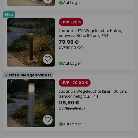
Auf Lager
Neu
UVP -20%
Lucande LED-Wegeleuchte Haloa,
schwarz, Höhe 50 cm, IP54
79,90 €
UVP
99,90 €
Auf Lager
+ extra Mengenrabatt
UVP -70,00 €
Lucande Wegeleuchte Kiran 100 cm,
Sensor, hellgrau, IP44
119,90 €
UVP
189,90 €
Auf Lager