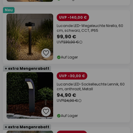
Neu
UVP -140,00 €
Lucande LED-Wegeleuchte Nirella, 60
cm, schwarz, CCT, IP65
99,90 €
UVP
239,90 €
Auf Lager
+ extra Mengenrabatt
UVP -30,00 €
Lucande LED-Sockelleuchte Lennik, 60
cm, anthrazit, Metall
94,90 €
UVP
124,90 €
Auf Lager
+ extra Mengenrabatt