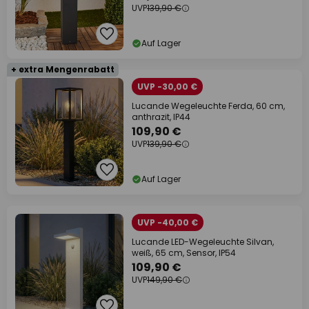
UVP
139,90 €
Auf Lager
+ extra Mengenrabatt
UVP -30,00 €
Lucande Wegeleuchte Ferda, 60 cm,
anthrazit, IP44
109,90 €
UVP
139,90 €
Auf Lager
UVP -40,00 €
Lucande LED-Wegeleuchte Silvan,
weiß, 65 cm, Sensor, IP54
109,90 €
UVP
149,90 €