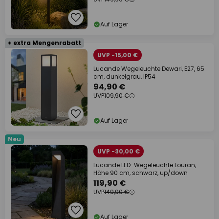
Auf Lager
+ extra Mengenrabatt
UVP -15,00 €
Lucande Wegeleuchte Dewari, E27, 65
cm, dunkelgrau, IP54
94,90 €
UVP
109,90 €
Auf Lager
Neu
UVP -30,00 €
Lucande LED-Wegeleuchte Louran,
Höhe 90 cm, schwarz, up/down
119,90 €
UVP
149,90 €
Auf Lager