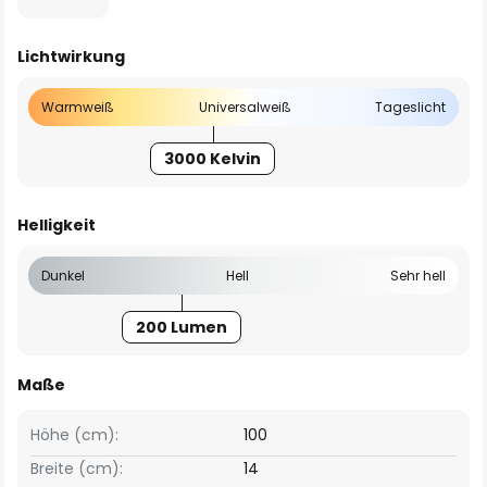
Lichtwirkung
Warmweiß
Universalweiß
Tageslicht
3000 Kelvin
Helligkeit
Dunkel
Hell
Sehr hell
200 Lumen
Maße
Höhe (cm):
100
Breite (cm):
14