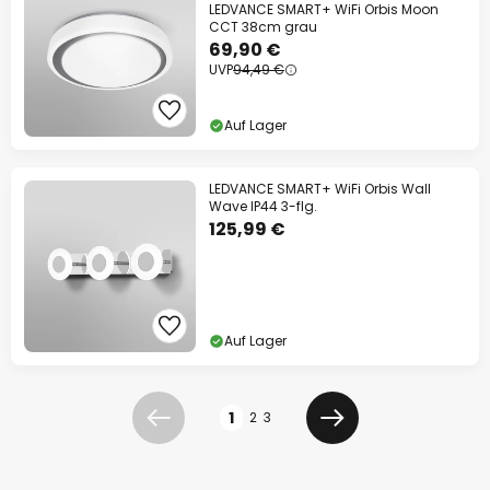
LEDVANCE SMART+ WiFi Orbis Moon
CCT 38cm grau
69,90 €
UVP
94,49 €
Auf Lager
LEDVANCE SMART+ WiFi Orbis Wall
Wave IP44 3-flg.
125,99 €
Auf Lager
Seite
1
2
3
Zurück
Weiter