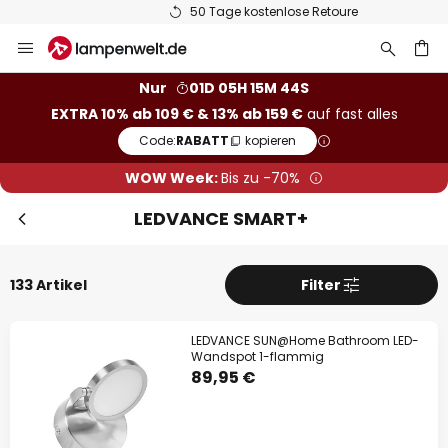
50 Tage kostenlose Retoure
Zum
Sch
Extra-Rabatt
Inhalt
springen
he
Nur
01D 05H 15M 43S
10% Rabatt
ab 109 €
EXTRA 10% ab 109 € & 13% ab 159 €
auf fast alles
13% Rabatt
ab 159 €
Code:
RABATT
kopieren
WOW Week:
Bis zu -70%
auf fast alles*
Ihr Code:
RABATT
kopieren
LEDVANCE SMART+
Jetzt einlösen
133 Artikel
Filter
*Ausgenommene Hersteller
LEDVANCE SUN@Home Bathroom LED-
Wandspot 1-flammig
89,95 €