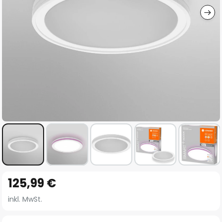
Zum
125,99 €
Anfang
der
inkl. MwSt.
Bildgalerie