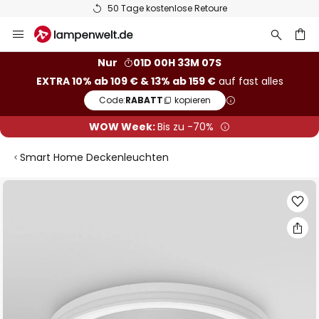
50 Tage kostenlose Retoure
Zum
Inhalt
springen
he
Nur
01D 00H 33M 06S
EXTRA 10% ab 109 € & 13% ab 159 €
auf fast alles
Code:
RABATT
kopieren
WOW Week:
Bis zu -70%
Smart Home Deckenleuchten
Zum
Ende
der
Bildgalerie
springen