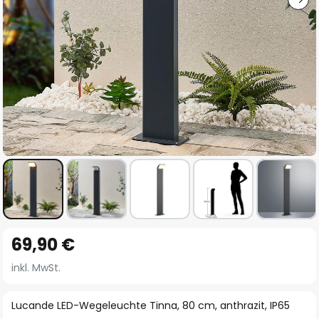
Zum
69,90 €
Anfang
der
inkl. MwSt.
Bildgalerie
springen
Lucande LED-Wegeleuchte Tinna, 80 cm, anthrazit, IP65