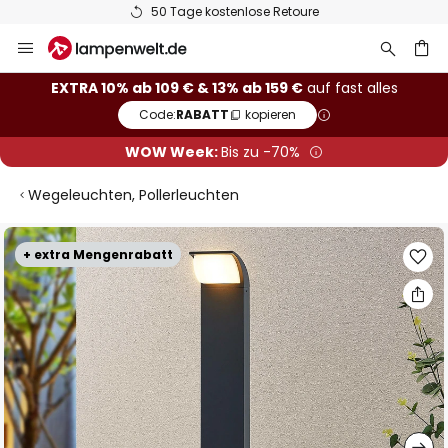
50 Tage kostenlose Retoure
Zum
Inhalt
springen
he
EXTRA 10% ab 109 € & 13% ab 159 €
auf fast alles
Code:
RABATT
kopieren
WOW Week:
Bis zu -70%
Wegeleuchten, Pollerleuchten
Zum
+ extra Mengenrabatt
Ende
der
Bildgalerie
springen