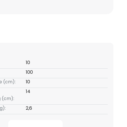
10
100
e (cm):
10
14
g (cm):
g):
2,6