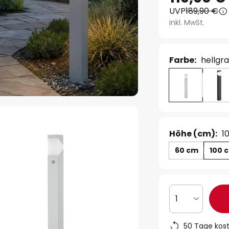
UVP
189,90 €
inkl. MwSt.
Farbe:
hellgra
Höhe (cm):
1
60 cm
100 
1
50 Tage kos