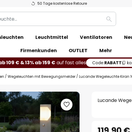
50 Tage kostenlose Retoure
Suche
leuchten
Leuchtmittel
Ventilatoren
Ne
Firmenkunden
OUTLET
Mehr
b 109 € & 13% ab 159 €
auf fast alles
Code:
RABATT
ko
ten
Wegeleuchten mit Bewegungsmelder
Lucande Wegeleuchte Kiran 10
Lucande Wegele
119,90 €