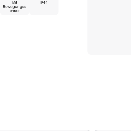
Mit
IP44
Bewegungss
ensor
0 m
 Sekunden bis 8 Minuten
 von 20 - 2000 Lux