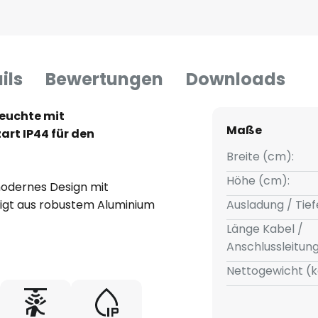
ils
Bewertungen
Downloads
leuchte mit
Maße
rt IP44 für den
Breite (cm):
Höhe (cm):
modernes Design mit
tigt aus robustem Aluminium
Ausladung / Tief
durch ihre langlebige Qualität
Länge Kabel /
n aus hellgrau und opalweiß.
Anschlussleitun
ptimal für den Einsatz im
Nettogewicht (k
weise auf der Terrasse. Ein
rgt für eine automatische
cherheit rund um das Haus.