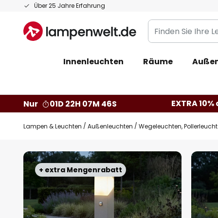
Zum
Über 25 Jahre Erfahrung
Inhalt
Finden
springen
Sie
Ihre
Innenleuchten
Räume
Außen
Leuchte...
EXTRA 10% a
Nur
01D 22H 07M 45S
Lampen & Leuchten
Außenleuchten
Wegeleuchten, Pollerleuch
Zum
Ende
+ extra Mengenrabatt
der
Bildgalerie
springen