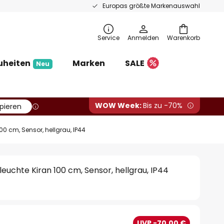
Europas größte Markenauswahl
Service
Anmelden
Warenkorb
uheiten
Marken
SALE
Neu
WOW Week:
Bis zu -70%
pieren
0 cm, Sensor, hellgrau, IP44
uchte Kiran 100 cm, Sensor, hellgrau, IP44
UVP -70,00 €