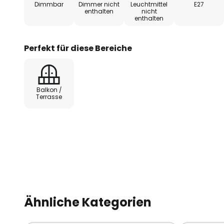
Dimmbar
Dimmer nicht
Leuchtmittel
E27
enthalten
nicht
enthalten
Technische Daten:
- Erfassungsbereich Sensor: 6-1
Perfekt für diese Bereiche
- Erfassungswinkel Sensor: 120°
Balkon /
- Leuchtdauer: einstellbar von 8
Terrasse
- Dämmerungssensor: einstellbar
Ähnliche Kategorien