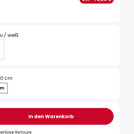
u / weiß
00 cm
cm
In den Warenkorb
tenlose Retoure