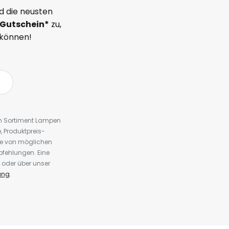
d die neusten
Gutschein*
zu,
 können!
em Sortiment Lampen
 Produktpreis-
te von möglichen
fehlungen. Eine
 oder über unser
ung
.