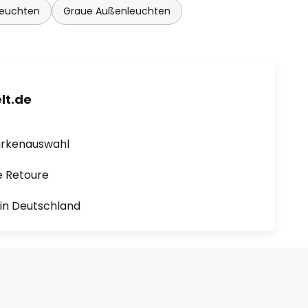
leuchten
Graue Außenleuchten
lt.de
arkenauswahl
e Retoure
1 in Deutschland