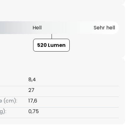
Hell
Sehr hell
520 Lumen
8,4
27
e (cm):
17,6
g):
0,75