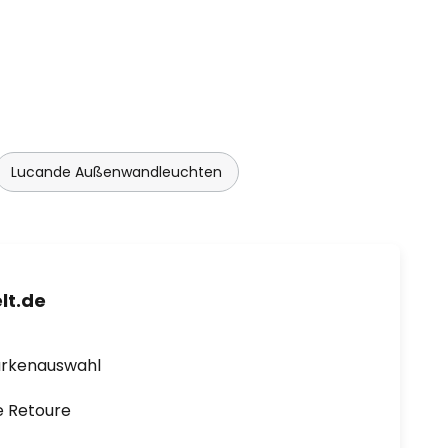
Lucande Außenwandleuchten
lt.de
arkenauswahl
e Retoure