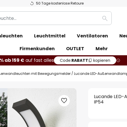
50 Tage kostenlose Retoure
Suche
leuchten
Leuchtmittel
Ventilatoren
Ne
Firmenkunden
OUTLET
Mehr
% ab 159 €
auf fast alles
Code:
RABATT
kopieren
enwandleuchten mit Bewegungsmelder
Lucande LED-Außenwandlampe J
Lucande LED-A
IP54