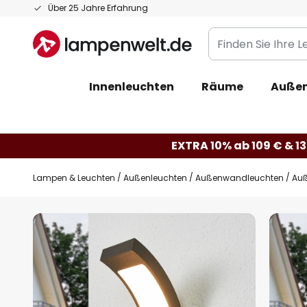
Zum
Über 25 Jahre Erfahrung
Inhalt
Finden
springen
Sie
Ihre
Innenleuchten
Räume
Außen
Leuchte...
EXTRA 10% ab 109 € & 13
Lampen & Leuchten
Außenleuchten
Außenwandleuchten
Auß
Zum
Ende
der
Bildgalerie
springen