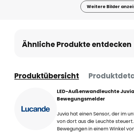
Weitere Bilder anze
Zum
Anfang
der
Bildgalerie
Ähnliche Produkte entdecken
springen
Produktübersicht
Produktdeta
LED-Außenwandleuchte Juvia 
Bewegungsmelder
Juvia hat einen Sensor, der im un
von dort aus die Leuchte steuert.
Bewegungen in einem Winkel von