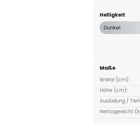
rn. Die Leuchtdauer kann indes
m Bereich von etwa 5 Sekunden
Helligkeit
Dunkel
ndleuchte besitzt eine
he des Aluminiumkörpers wurde
 stilvoll aussieht.
Maße
Breite (cm):
Höhe (cm):
Ausladung / Tief
Nettogewicht (k