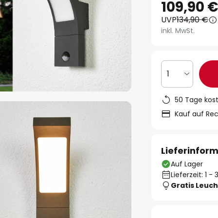
109,90 
UVP
134,90 €
inkl. MwSt.
1
50 Tage kos
Kauf auf Re
Lieferinfor
Auf Lager
Lieferzeit: 1 
Gratis Leuch