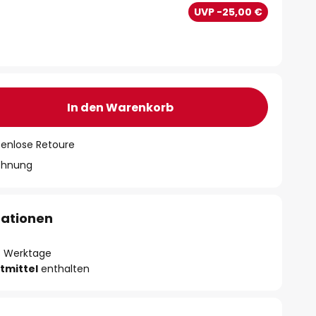
€
UVP -25,00 €
In den Warenkorb
tenlose Retoure
chnung
mationen
- 3 Werktage
tmittel
enthalten