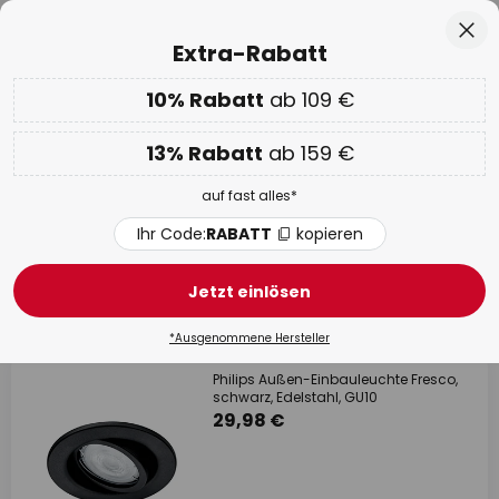
Über 25 Jahre Erfahrung
Zum
Sch
Extra-Rabatt
Inhalt
springen
he
10% Rabatt
ab 109 €
Nur
01D 14H 22M 56S
EXTRA 10% ab 109 € & 13% ab 159 €
auf fast alles
13% Rabatt
ab 159 €
Code:
RABATT
kopieren
auf fast alles*
WOW Week:
Bis zu -70%
Ihr Code:
RABATT
kopieren
Einbaustrahler Außen Edelstahl
Jetzt einlösen
4 Artikel
Filter
1
*Ausgenommene Hersteller
Philips Außen-Einbauleuchte Fresco,
schwarz, Edelstahl, GU10
29,98 €