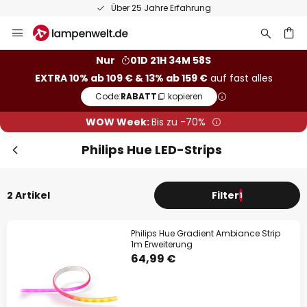
Über 25 Jahre Erfahrung
Zum
Inhalt
springen
he
Nur
01D 21H 34M 58S
EXTRA 10% ab 109 € & 13% ab 159 €
auf fast alles
Code:
RABATT
kopieren
WOW Week:
Bis zu -70%
Philips Hue LED-Strips
2 Artikel
Filter
1
Philips Hue Gradient Ambiance Strip
1m Erweiterung
64,99 €