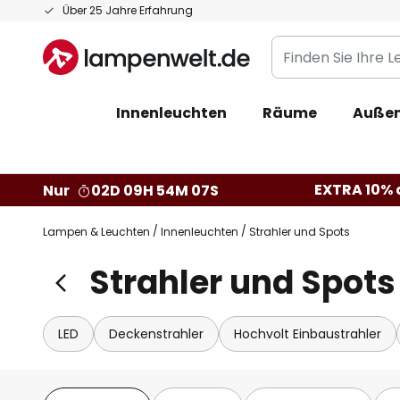
Zum
Über 25 Jahre Erfahrung
Inhalt
Finden
springen
Sie
Ihre
Innenleuchten
Räume
Außen
Leuchte...
EXTRA 10% a
Nur
02D 09H 54M 06S
Lampen & Leuchten
Innenleuchten
Strahler und Spots
Strahler und Spots
LED
Deckenstrahler
Hochvolt Einbaustrahler