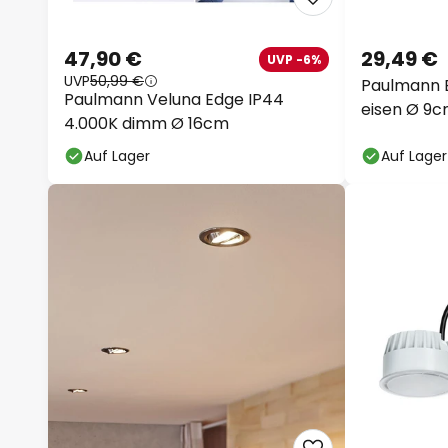
47,90 €
29,49 €
UVP -6%
UVP
50,99 €
Paulmann 
Paulmann Veluna Edge IP44
eisen Ø 9c
4.000K dimm Ø 16cm
Auf Lager
Auf Lager