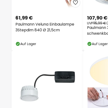
61,99 €
107,90 €
UVP
115,99 €
Paulmann Veluna Einbaulampe
Paulmann 3
3Stepdim 840 Ø 21,5cm
schwenkba
Auf Lager
Auf Lager