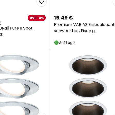
15,49 €
UVP -8%
Premium VARIAS Einbauleucht
ail Pure II Spot,
schwenkbar, Eisen g.
tt
Auf Lager