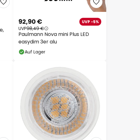
92,90 €
UVP -5%
UVP
98,49 €
e,
Paulmann Nova mini Plus LED
easydim 3er alu
Auf Lager