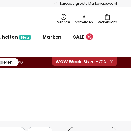
Europas größte Markenauswahl
Service
Anmelden
Warenkorb
uheiten
Marken
SALE
Neu
WOW Week:
Bis zu -70%
pieren