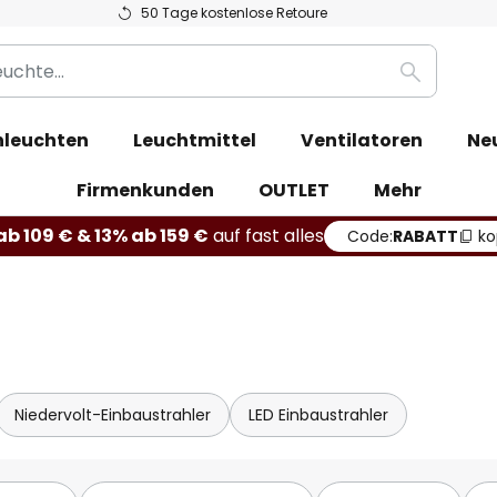
50 Tage kostenlose Retoure
Suche
leuchten
Leuchtmittel
Ventilatoren
Ne
Firmenkunden
OUTLET
Mehr
b 109 € & 13% ab 159 €
auf fast alles
Code:
RABATT
ko
Niedervolt-Einbaustrahler
LED Einbaustrahler