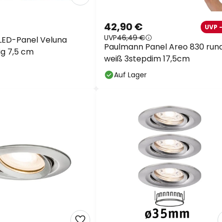
42,90 €
UVP 
UVP
46,49 €
LED-Panel Veluna
Paulmann Panel Areo 830 run
ig 7,5 cm
weiß 3stepdim 17,5cm
Auf Lager