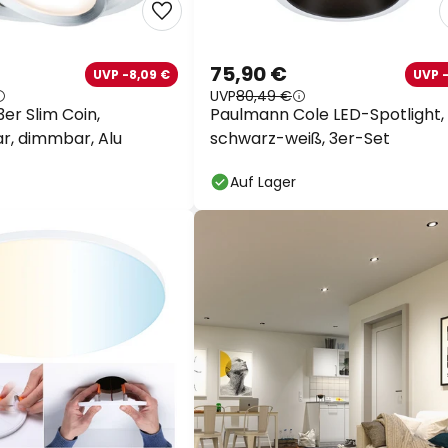
75,90 €
UVP -8,09 €
UVP 
UVP
80,49 €
er Slim Coin,
Paulmann Cole LED-Spotlight,
r, dimmbar, Alu
schwarz-weiß, 3er-Set
Auf Lager