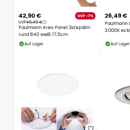
42,90 €
26,49 €
UVP -7%
UVP
46,49 €
Paulmann 
Paulmann Areo Panel 3stepdim
3.000K eck
rund 840 weiß 17,5cm
Auf Lager
Auf Lager