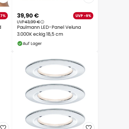
39,90 €
-7%
UVP -9%
UVP
43,99 €
d
Paulmann LED-Panel Veluna
3.000K eckig 18,5 cm
Auf Lager