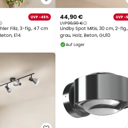
44,90 €
UVP -45%
UVP -
UVP
99,90 €
ler Filiz, 3-flg., 47 cm
Lindby Spot Mitis, 30 cm, 2-flg.,
 Beton, E14
grau, Holz, Beton, GU10
Auf Lager