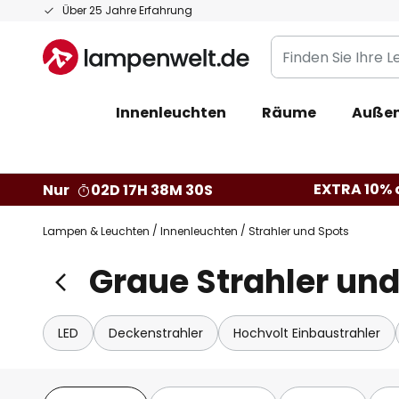
Zum
Über 25 Jahre Erfahrung
Inhalt
Finden
springen
Sie
Ihre
Innenleuchten
Räume
Außen
Leuchte...
EXTRA 10% a
Nur
02D 17H 38M 29S
Lampen & Leuchten
Innenleuchten
Strahler und Spots
Graue Strahler und
LED
Deckenstrahler
Hochvolt Einbaustrahler