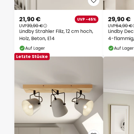
21,90 €
29,90 €
UVP -45%
UVP
39,90 €
UVP
64,90 €
Lindby Strahler Filiz, 12 cm hoch,
Lindby Dec
Holz, Beton, E14
4-flammig,
Auf Lager
Auf Lager
Letzte Stücke