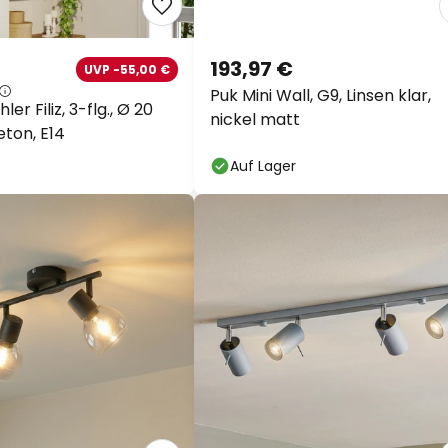
193,97 €
UVP -55,00 €
Puk Mini Wall, G9, Linsen klar,
ler Filiz, 3-flg., Ø 20
nickel matt
eton, E14
Auf Lager