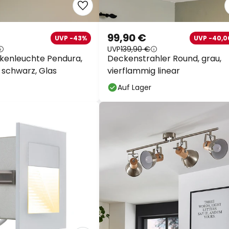
99,90 €
UVP -43%
UVP -40,0
UVP
139,90 €
kenleuchte Pendura,
Deckenstrahler Round, grau,
 schwarz, Glas
vierflammig linear
Auf Lager