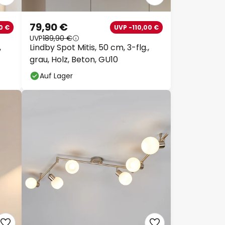
79,90 €
0 €
UVP -110,00 €
UVP
189,90 €
,
Lindby Spot Mitis, 50 cm, 3-flg.,
grau, Holz, Beton, GU10
Auf Lager