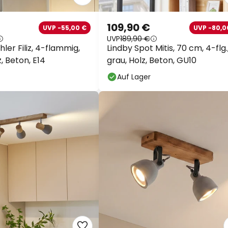
109,90 €
UVP -55,00 €
UVP -80,0
UVP
189,90 €
hler Filiz, 4-flammig,
Lindby Spot Mitis, 70 cm, 4-flg.
, Beton, E14
grau, Holz, Beton, GU10
Auf Lager