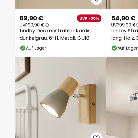
69,90 €
54,90 €
UVP -30%
UVP
99,90 €
UVP
99,90 €
Lindby Deckenstrahler Kardis,
Lindby Strah
dunkelgrau, 6-fl, Metall, GU10
lang, Holz,
Auf Lager
Auf Lager