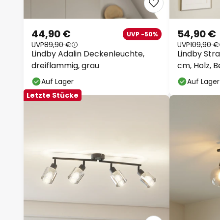
44,90 €
54,90 €
UVP -50%
UVP
89,90 €
UVP
109,90 €
Lindby Adalin Deckenleuchte,
Lindby Strah
dreiflammig, grau
cm, Holz, B
Auf Lager
Auf Lager
Letzte Stücke