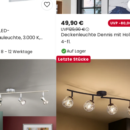
49,90 €
UVP -80,0
UVP
129,90 €
LED-
Deckenleuchte Dennis mit Hol
leuchte, 3.000 K,
4-fl.
Auf Lager
: 8 - 12 Werktage
Letzte Stücke