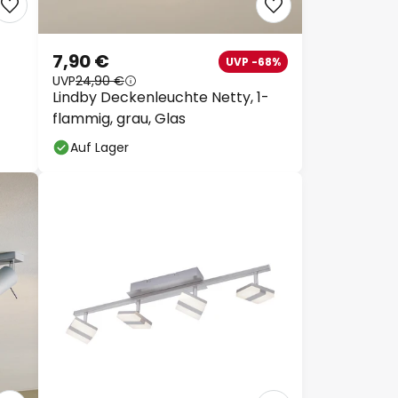
7,90 €
UVP -68%
UVP
24,90 €
Lindby Deckenleuchte Netty, 1-
flammig, grau, Glas
Auf Lager