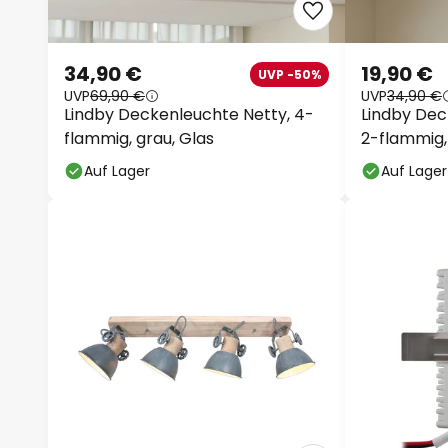
34,90 €
19,90 €
UVP -50%
UVP
69,90 €
UVP
34,90 €
Lindby Deckenleuchte Netty, 4-
Lindby Dec
flammig, grau, Glas
2-flammig,
Auf Lager
Auf Lager