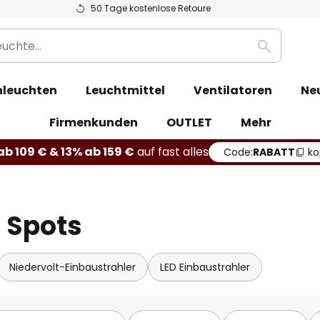
50 Tage kostenlose Retoure
Suche
leuchten
Leuchtmittel
Ventilatoren
Ne
Firmenkunden
OUTLET
Mehr
b 109 € & 13% ab 159 €
auf fast alles
Code:
RABATT
ko
 Spots
Niedervolt-Einbaustrahler
LED Einbaustrahler