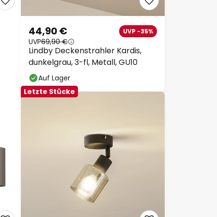
44,90 €
UVP -35%
UVP
69,90 €
Lindby Deckenstrahler Kardis,
dunkelgrau, 3-fl, Metall, GU10
Auf Lager
Letzte Stücke