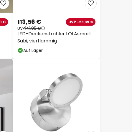
113,56 €
0 €
UVP -28,39 €
UVP
141,95 €
LED-Deckenstrahler LOLAsmart
Sabi, vierflammig
Auf Lager