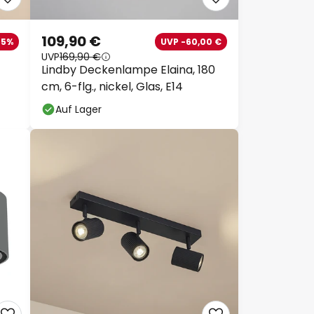
109,90 €
55%
UVP -60,00 €
UVP
169,90 €
Lindby Deckenlampe Elaina, 180
cm, 6-flg., nickel, Glas, E14
Auf Lager