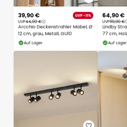
39,90 €
64,90 €
UVP -11%
UVP
44,90 €
UVP
119,90 €
Arcchio Deckenstrahler Mabel, Ø
Lindby Stra
12 cm, grau, Metall, GU10
77 cm, Holz
Auf Lager
Auf Lager