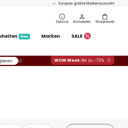
Europas größte Markenauswahl
Service
Anmelden
Warenkorb
uheiten
Marken
SALE
Neu
WOW Week:
Bis zu -70%
pieren