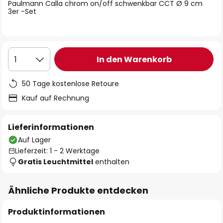
springen
Paulmann Calla chrom on/off schwenkbar CCT Ø 9 cm
3er -Set
In den Warenkorb
1
50 Tage kostenlose Retoure
Kauf auf Rechnung
Lieferinformationen
Auf Lager
Lieferzeit: 1 - 2 Werktage
Gratis Leuchtmittel
enthalten
Ähnliche Produkte entdecken
Produktinformationen