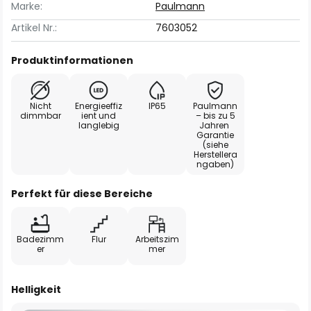
Marke:
Paulmann
Artikel Nr.:
7603052
Produktinformationen
Nicht
Energieeffiz
IP65
Paulmann
dimmbar
ient und
– bis zu 5
langlebig
Jahren
Garantie
(siehe
Herstellera
ngaben)
Perfekt für diese Bereiche
Badezimm
Flur
Arbeitszim
er
mer
Helligkeit