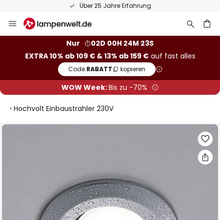
Über 25 Jahre Erfahrung
Zum
Inhalt
springen
he
Nur
02D 00H 24M 22S
EXTRA 10% ab 109 € & 13% ab 159 €
auf fast alles
Code:
RABATT
kopieren
WOW Week:
Bis zu -70%
Hochvolt Einbaustrahler 230V
Zum
Ende
der
Bildgalerie
springen