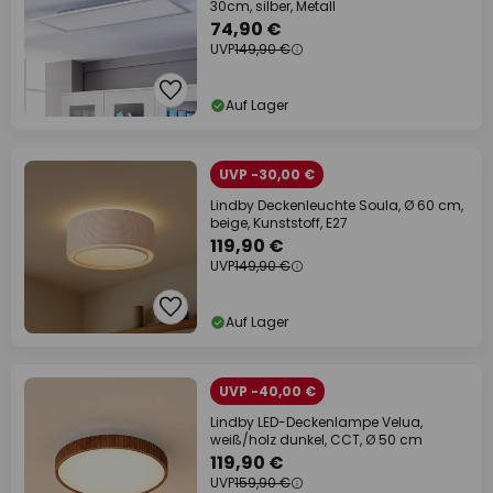
30cm, silber, Metall
74,90 €
UVP
149,90 €
Auf Lager
UVP -30,00 €
Lindby Deckenleuchte Soula, Ø 60 cm,
beige, Kunststoff, E27
119,90 €
UVP
149,90 €
Auf Lager
UVP -40,00 €
Lindby LED-Deckenlampe Velua,
weiß/holz dunkel, CCT, Ø 50 cm
119,90 €
UVP
159,90 €