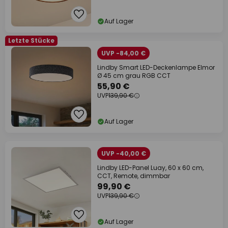
Auf Lager
Letzte Stücke
UVP -84,00 €
Lindby Smart LED-Deckenlampe Elmor
Ø 45 cm grau RGB CCT
55,90 €
UVP
139,90 €
Auf Lager
UVP -40,00 €
Lindby LED-Panel Luay, 60 x 60 cm,
CCT, Remote, dimmbar
99,90 €
UVP
139,90 €
Auf Lager