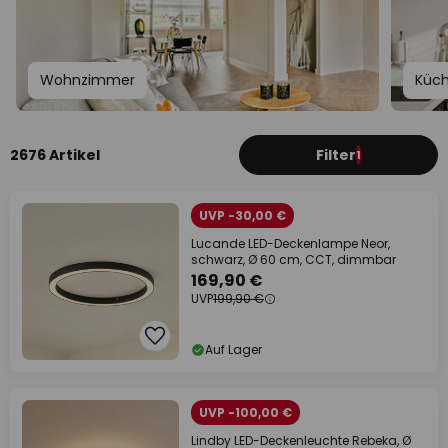
Wohnzimmer
Küc
2676 Artikel
Filter
1
UVP -30,00 €
Lucande LED-Deckenlampe Neor,
schwarz, Ø 60 cm, CCT, dimmbar
169,90 €
UVP
199,90 €
Auf Lager
UVP -100,00 €
Lindby LED-Deckenleuchte Rebeka, Ø