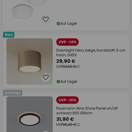
Auf Lager
Neu
UVP -14%
Downlight Ferro, beige, Kunststoff, 6 cm
hoch, GX53
29,90 €
UVP
34,90 €
Auf Lager
Anzeige
UVP -10%
Paulmann Atria Shine Panel on/off
schwarz 830 Ø19cm
31,90 €
UVP
35,49 €