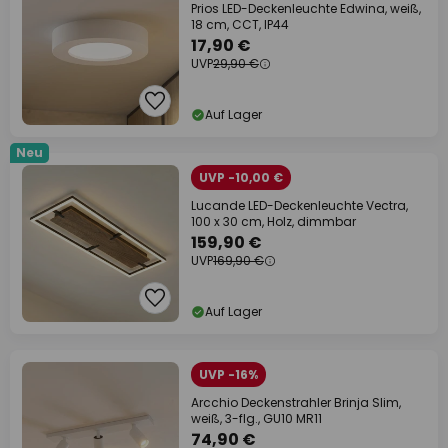
Prios LED-Deckenleuchte Edwina, weiß,
18 cm, CCT, IP44
17,90 €
UVP
29,90 €
Auf Lager
Neu
UVP -10,00 €
Lucande LED-Deckenleuchte Vectra,
100 x 30 cm, Holz, dimmbar
159,90 €
UVP
169,90 €
Auf Lager
UVP -16%
Arcchio Deckenstrahler Brinja Slim,
weiß, 3-flg., GU10 MR11
74,90 €