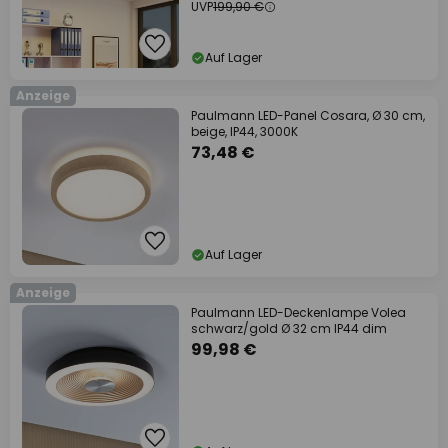
UVP
199,90 €
Auf Lager
Anzeige
Paulmann LED-Panel Cosara, Ø 30 cm,
beige, IP44, 3000K
73,48 €
Auf Lager
Anzeige
Paulmann LED-Deckenlampe Volea
schwarz/gold Ø 32 cm IP44 dim
99,98 €