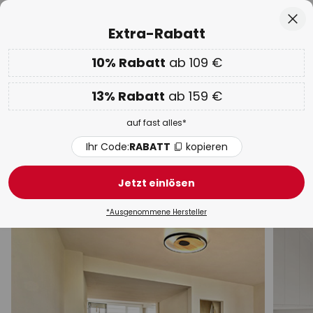
50 Tage kostenlose Retoure
Zum
Sch
Extra-Rabatt
Inhalt
springen
he
10% Rabatt
ab 109 €
Nur
02D 18H 14M 22S
EXTRA 10% ab 109 € & 13% ab 159 €
auf fast alles
13% Rabatt
ab 159 €
Code:
RABATT
kopieren
auf fast alles*
WOW Week:
Bis zu -70%
Ihr Code:
RABATT
kopieren
Deckenleuchten Kunststoff
Jetzt einlösen
Modern
LED
LED-Panel
Design
Strahler & S
*Ausgenommene Hersteller