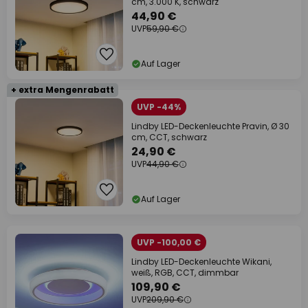
cm, 3.000 K, schwarz
44,90 €
UVP
59,90 €
Auf Lager
+ extra Mengenrabatt
UVP -44%
Lindby LED-Deckenleuchte Pravin, Ø 30
cm, CCT, schwarz
24,90 €
UVP
44,90 €
Auf Lager
UVP -100,00 €
Lindby LED-Deckenleuchte Wikani,
weiß, RGB, CCT, dimmbar
109,90 €
UVP
209,90 €