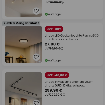
UVP
89,90 €
Auf Lager
+ extra Mengenrabatt
UVP -30%
Lindby LED-Deckenleuchte Pravin, Ø 30
cm, dimmbar, schwarz
27,90 €
UVP
39,90 €
Auf Lager
UVP -40,00 €
Lindby 1-Phasen-Schienensystem
Linaro, GU10, 10-flg. schwarz
259,90 €
UVP
299,90 €