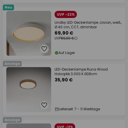
Neu
UVP -22%
Lindby LED-Deckenlampe Jovian, weiß,
Ø 40 cm, CCT, dimmbar
69,90 €
UVP
89,90 €
Auf Lager
Anzeige
LED-Deckenlampe Runa Wood
Holzoptik 3.000 K Ø28cm
35,90 €
Lieferzeit: 7 - 11 Werktage
Anzeige
UVP -11%