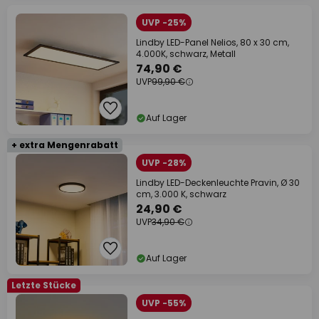
UVP -25%
Lindby LED-Panel Nelios, 80 x 30 cm,
4.000K, schwarz, Metall
74,90 €
UVP
99,90 €
Auf Lager
+ extra Mengenrabatt
UVP -28%
Lindby LED-Deckenleuchte Pravin, Ø 30
cm, 3.000 K, schwarz
24,90 €
UVP
34,90 €
Auf Lager
Letzte Stücke
UVP -55%