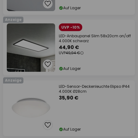
Auf Lager
Anzeige
UVP -10%
LED-Anbaupanel Slim 58x20cm on/off
4.000K schwarz
44,90 €
UVP
49,94 €
Auf Lager
Anzeige
LED-Sensor-Deckenleuchte Elipso IP44
4.000K Ø28cm
35,90 €
Auf Lager