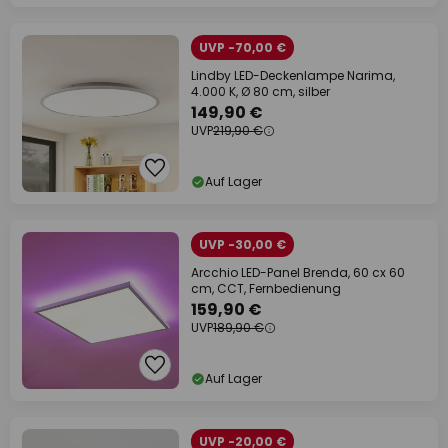
UVP -70,00 €
Lindby LED-Deckenlampe Narima,
4.000 K, Ø 80 cm, silber
149,90 €
UVP
219,90 €
Auf Lager
UVP -30,00 €
Arcchio LED-Panel Brenda, 60 cx 60
cm, CCT, Fernbedienung
159,90 €
UVP
189,90 €
Auf Lager
UVP -20,00 €