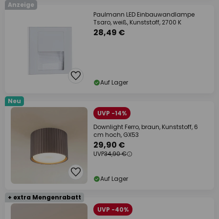
Anzeige
Paulmann LED Einbauwandlampe
Tsaro, weiß, Kunststoff, 2700 K
28,49 €
Auf Lager
Neu
UVP -14%
Downlight Ferro, braun, Kunststoff, 6
cm hoch, GX53
29,90 €
UVP
34,90 €
Auf Lager
+ extra Mengenrabatt
UVP -40%