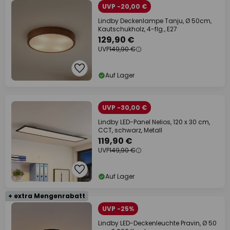
UVP -20,00 €
Lindby Deckenlampe Tanju, Ø 50cm,
Kautschukholz, 4-flg., E27
129,90 €
UVP
149,90 €
Auf Lager
UVP -30,00 €
Lindby LED-Panel Nelios, 120 x 30 cm,
CCT, schwarz, Metall
119,90 €
UVP
149,90 €
Auf Lager
+ extra Mengenrabatt
UVP -25%
Lindby LED-Deckenleuchte Pravin, Ø 50