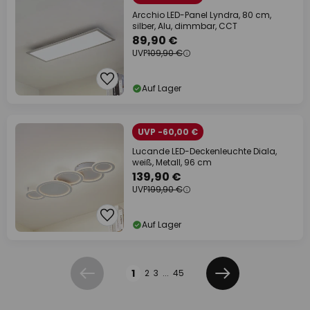
Arcchio LED-Panel Lyndra, 80 cm,
silber, Alu, dimmbar, CCT
89,90 €
UVP
109,90 €
Auf Lager
UVP -60,00 €
Lucande LED-Deckenleuchte Diala,
weiß, Metall, 96 cm
139,90 €
UVP
199,90 €
Auf Lager
Seite
1
2
3
...
45
Zurück
Weiter