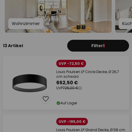
Wohnzimmer
Küc
13 Artikel
Filter
1
UVP -72,50 €
Louis Poulsen LP Circle Decke, Ø 26,7
cm schwarz
652,50 €
UVP
725,00 €
Auf Lager
UVP -195,00 €
Louis Poulsen LP Grand Decke, Ø 58 cm