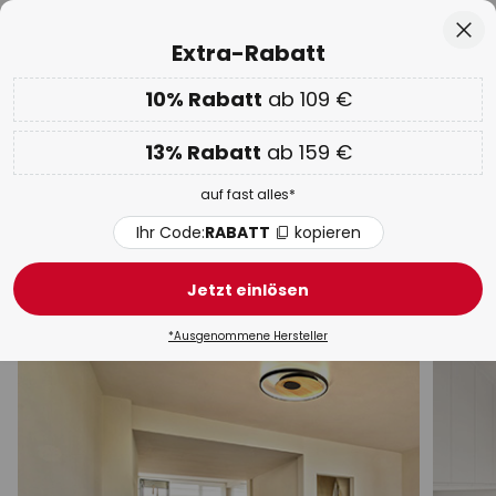
Über 25 Jahre Erfahrung
Zum
Sch
Extra-Rabatt
Inhalt
springen
he
10% Rabatt
ab 109 €
Nur
02D 22H 28M 04S
EXTRA 10% ab 109 € & 13% ab 159 €
auf fast alles
13% Rabatt
ab 159 €
Code:
RABATT
kopieren
auf fast alles*
WOW Week:
Bis zu -70%
Ihr Code:
RABATT
kopieren
Louis Poulsen Deckenleuchten
Jetzt einlösen
Modern
LED
LED-Panel
Design
Strahler & S
*Ausgenommene Hersteller